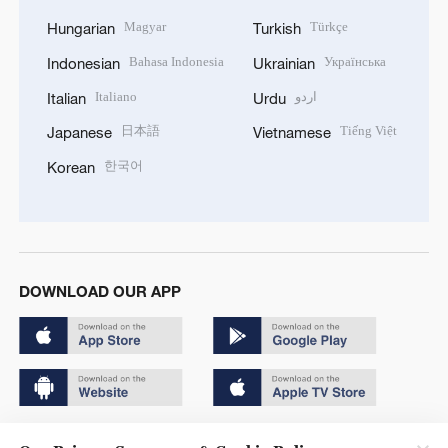
Magyar
Türkçe
Hungarian
Turkish
Bahasa Indonesia
Українська
Indonesian
Ukrainian
Italiano
اردو
Italian
Urdu
日本語
Tiếng Việt
Japanese
Vietnamese
한국어
Korean
DOWNLOAD OUR APP
Copyright © 2024 CGTN.