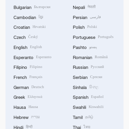
Български
नेपाली
Bulgarian
Nepali
ខ្មែរ
فارسی
Cambodian
Persian
Hrvatski
Polski
Croatian
Polish
Český
Português
Czech
Portuguese
English
پښتو
English
Pashto
Esperanto
Română
Esperanto
Romanian
Filipino
Русский
Filipino
Russian
Français
Српски
French
Serbian
Deutsch
සිංහල
German
Sinhala
Ελληνικά
Español
Greek
Spanish
Hausa
Kiswahili
Hausa
Swahili
עברית
தமிழ்
Hebrew
Tamil
हिन्दी
ไทย
Hindi
Thai