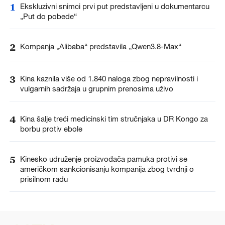
1
Ekskluzivni snimci prvi put predstavljeni u dokumentarcu
„Put do pobede“
2
Kompanja „Alibaba“ predstavila „Qwen3.8-Max“
3
Kina kaznila više od 1.840 naloga zbog nepravilnosti i
vulgarnih sadržaja u grupnim prenosima uživo
4
Kina šalje treći medicinski tim stručnjaka u DR Kongo za
borbu protiv ebole
5
Kinesko udruženje proizvođača pamuka protivi se
američkom sankcionisanju kompanija zbog tvrdnji o
prisilnom radu