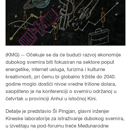
(KMG) -- Očekuje se da će budući razvoj ekonomije
dubokog svemira biti fokusiran na sektore poput
energetike, internet usluga, turizma i kulturne
kreativnosti, pri čemu bi globalno tržište do 2040.
godine moglo dostići nivoe vredne trilione dolara,
saopšteno je na konferenciji o svemiru održanoj u
četvrtak u provinciji Anhui u istočnoj Kini.
Detalje je predstavio Ši Pingjan, glavni inženjer
Kineske laboratorije za istraživanje dubokog svemira,
u izveštaju na pod-forumu treće Međunarodne