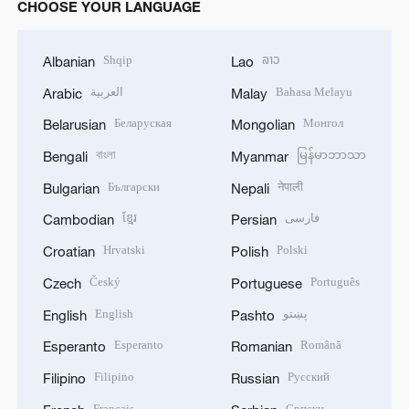
CHOOSE YOUR LANGUAGE
Shqip
ລາວ
Albanian
Lao
العربية
Bahasa Melayu
Arabic
Malay
Беларуская
Монгол
Belarusian
Mongolian
বাংলা
မြန်မာဘာသာ
Bengali
Myanmar
Български
नेपाली
Bulgarian
Nepali
ខ្មែរ
فارسی
Cambodian
Persian
Hrvatski
Polski
Croatian
Polish
Český
Português
Czech
Portuguese
English
پښتو
English
Pashto
Esperanto
Română
Esperanto
Romanian
Filipino
Русский
Filipino
Russian
Français
Српски