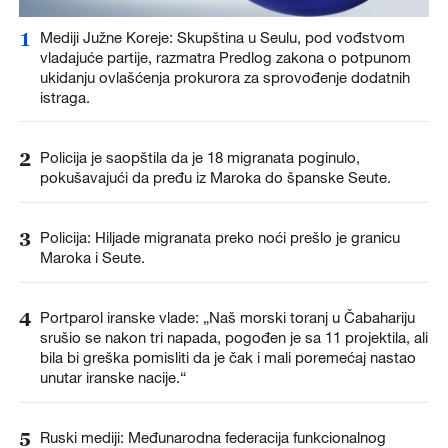
1
Mediji Južne Koreje: Skupština u Seulu, pod vođstvom
vladajuće partije, razmatra Predlog zakona o potpunom
ukidanju ovlašćenja prokurora za sprovođenje dodatnih
istraga.
2
Policija je saopštila da je 18 migranata poginulo,
pokušavajući da pređu iz Maroka do španske Seute.
3
Policija: Hiljade migranata preko noći prešlo je granicu
Maroka i Seute.
4
Portparol iranske vlade: „Naš morski toranj u Čabahariju
srušio se nakon tri napada, pogođen je sa 11 projektila, ali
bila bi greška pomisliti da je čak i mali poremećaj nastao
unutar iranske nacije.“
5
Ruski mediji: Međunarodna federacija funkcionalnog