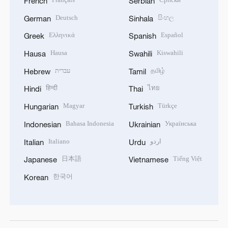
French
Serbian
Deutsch
සිංහල
German
Sinhala
Ελληνικά
Español
Greek
Spanish
Hausa
Kiswahili
Hausa
Swahili
עברית
தமிழ்
Hebrew
Tamil
हिन्दी
ไทย
Hindi
Thai
Magyar
Türkçe
Hungarian
Turkish
Bahasa Indonesia
Українська
Indonesian
Ukrainian
Italiano
اردو
Italian
Urdu
日本語
Tiếng Việt
Japanese
Vietnamese
한국어
Korean