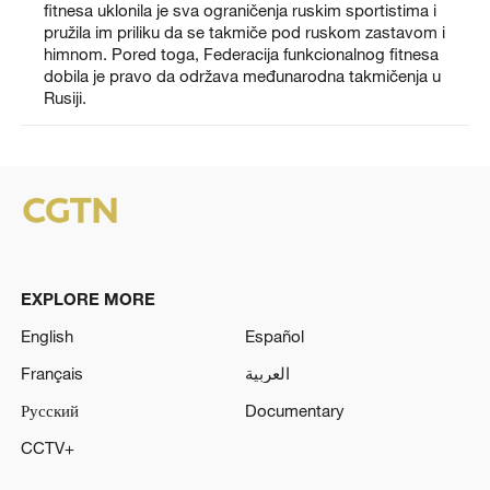
fitnesa uklonila je sva ograničenja ruskim sportistima i
pružila im priliku da se takmiče pod ruskom zastavom i
himnom. Pored toga, Federacija funkcionalnog fitnesa
dobila je pravo da održava međunarodna takmičenja u
Rusiji.
EXPLORE MORE
English
Español
Français
العربية
Русский
Documentary
CCTV+