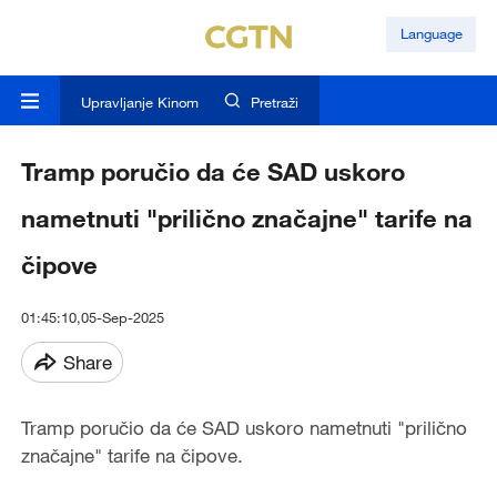
Language
Upravljanje Kinom
Pretraži
Tramp poručio da će SAD uskoro
nametnuti "prilično značajne" tarife na
čipove
01:45:10,05-Sep-2025
Share
Tramp poručio da će SAD uskoro nametnuti "prilično
značajne" tarife na čipove.