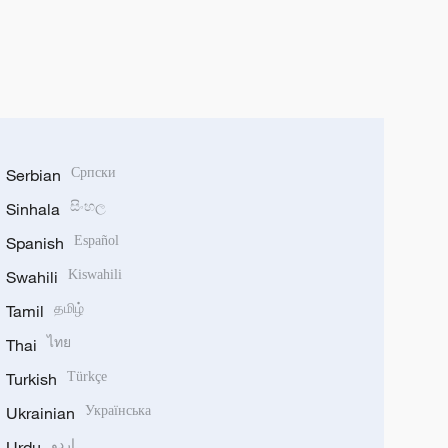
Serbian
Српски
Sinhala
සිංහල
Spanish
Español
Swahili
Kiswahili
Tamil
தமிழ்
Thai
ไทย
Turkish
Türkçe
Ukrainian
Українська
Urdu
اردو