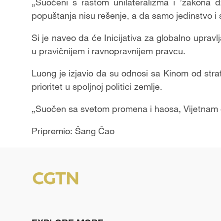
„Suočeni s rastom unilateralizma i ’zakona 
popuštanja nisu rešenje, a da samo jedinstvo i
Si je naveo da će Inicijativa za globalno upravl
u pravičnijem i ravnopravnijem pravcu.
Luong je izjavio da su odnosi sa Kinom od stra
prioritet u spoljnoj politici zemlje.
„Suočen sa svetom promena i haosa, Vijetnam ć
Pripremio: Šang Čao