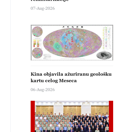
07-Aug-2026
Kina objavila ažuriranu geološku
kartu celog Meseca
06-Aug-2026