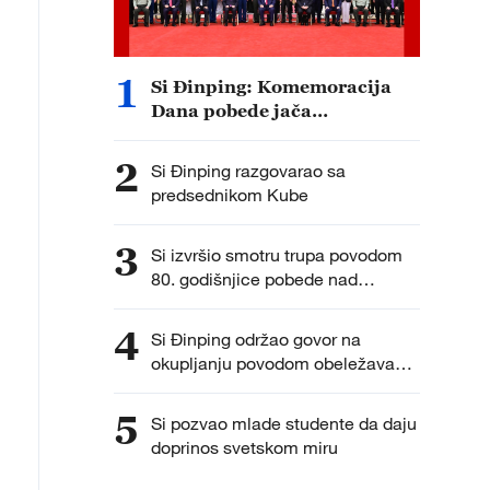
1
Si Đinping: Komemoracija
Dana pobede jača
samopouzdanje za
nacionalni preporod
2
Si Đinping razgovarao sa
predsednikom Kube
3
Si izvršio smotru trupa povodom
80. godišnjice pobede nad
japanskom agresijom
4
Si Đinping održao govor na
okupljanju povodom obeležavanja
80. godišnjice pobede u ratu
5
Si pozvao mlade studente da daju
doprinos svetskom miru