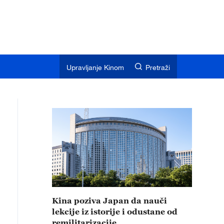
Upravljanje Kinom
Pretraži
Kina poziva Japan da nauči
lekcije iz istorije i odustane od
remilitarizacije