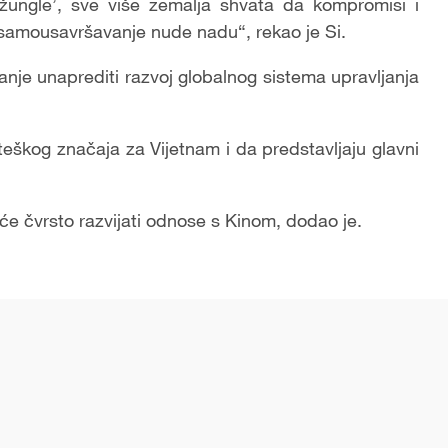
džungle’, sve više zemalja shvata da kompromisi i
 samousavršavanje nude nadu“, rekao je Si.
janje unaprediti razvoj globalnog sistema upravljanja
teškog značaja za Vijetnam i da predstavljaju glavni
e čvrsto razvijati odnose s Kinom, dodao je.