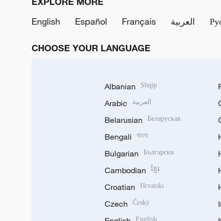
EXPLORE MORE
English
Español
Français
العربية
Ру
CHOOSE YOUR LANGUAGE
Albanian
Shqip
Arabic
العربية
Belarusian
Беларуская
Bengali
বাংলা
Bulgarian
Български
Cambodian
ខ្មែរ
Croatian
Hrvatski
Czech
Český
English
English