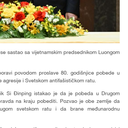
s se sastao sa vijetnamskim predsednikom Luongom
boravi povodom proslave 80. godišnjice pobede u
agresije i Svetskom antifašističkom ratu.
ik Si Đinping istakao je da je pobeda u Drugom
ravda na kraju pobediti. Pozvao je obe zemlje da
Drugom svetskom ratu i da brane međunarodnu