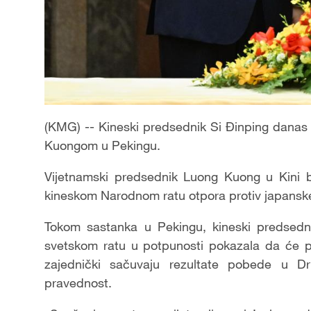
(KMG) -- Kineski predsednik Si Đinping dana
Kuongom u Pekingu.
Vijetnamski predsednik Luong Kuong u Kini 
kineskom Narodnom ratu otpora protiv japanske 
Tokom sastanka u Pekingu, kineski predsedn
svetskom ratu u potpunosti pokazala da će p
zajednički sačuvaju rezultate pobede u 
pravednost.