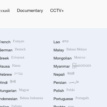
сский
Documentary
CCTV+
French
Français
Lao
ລາວ
German
Deutsch
Malay
Bahasa Melayu
Greek
Ελληνικά
Mongolian
Монгол
Hausa
Hausa
Myanmar
မြန်မာဘာသာ
Hebrew
עברית
Nepali
नेपाली
Hindi
हिन्दी
Persian
فارسی
Hungarian
Magyar
Polish
Polski
Indonesian
Bahasa Indonesia
Portuguese
Português
Italian
Italiano
Pashto
پښتو