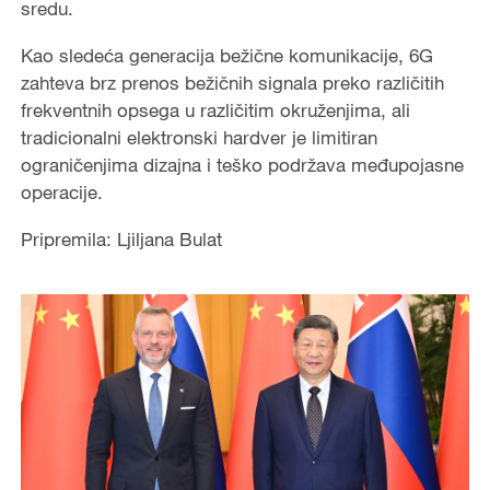
sredu.
Kao sledeća generacija bežične komunikacije, 6G
zahteva brz prenos bežičnih signala preko različitih
frekventnih opsega u različitim okruženjima, ali
tradicionalni elektronski hardver je limitiran
ograničenjima dizajna i teško podržava međupojasne
operacije.
Pripremila: Ljiljana Bulat