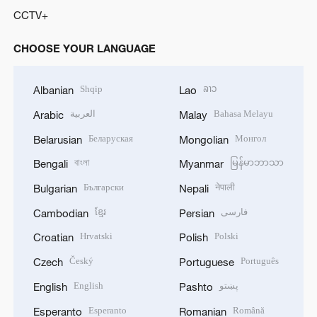
CCTV+
CHOOSE YOUR LANGUAGE
Shqip
ລາວ
Albanian
Lao
العربية
Bahasa Melayu
Arabic
Malay
Беларуская
Монгол
Belarusian
Mongolian
বাংলা
မြန်မာဘာသာ
Bengali
Myanmar
Български
नेपाली
Bulgarian
Nepali
ខ្មែរ
فارسی
Cambodian
Persian
Hrvatski
Polski
Croatian
Polish
Český
Português
Czech
Portuguese
English
پښتو
English
Pashto
Esperanto
Română
Esperanto
Romanian