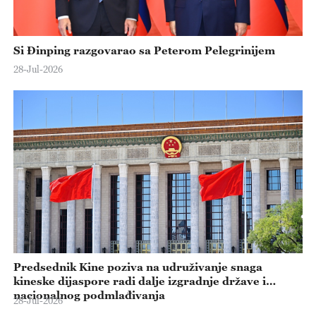
Si Đinping razgovarao sa Peterom Pelegrinijem
28-Jul-2026
Predsednik Kine poziva na udruživanje snaga
kineske dijaspore radi dalje izgradnje države i
nacionalnog podmlađivanja
28-Jul-2026