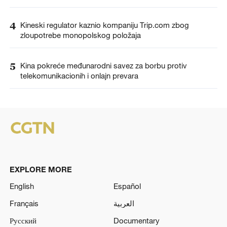
4
Kineski regulator kaznio kompaniju Trip.com zbog
zloupotrebe monopolskog položaja
5
Kina pokreće međunarodni savez za borbu protiv
telekomunikacionih i onlajn prevara
EXPLORE MORE
English
Español
Français
العربية
Русский
Documentary