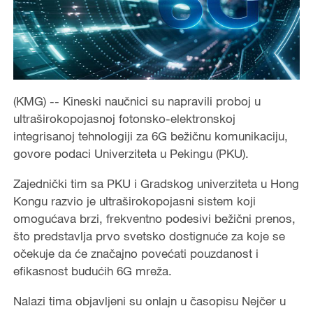
(KMG) -- Kineski naučnici su napravili proboj u
ultraširokopojasnoj fotonsko-elektronskoj
integrisanoj tehnologiji za 6G bežičnu komunikaciju,
govore podaci Univerziteta u Pekingu (PKU).
Zajednički tim sa PKU i Gradskog univerziteta u Hong
Kongu razvio je ultraširokopojasni sistem koji
omogućava brzi, frekventno podesivi bežični prenos,
što predstavlja prvo svetsko dostignuće za koje se
očekuje da će značajno povećati pouzdanost i
efikasnost budućih 6G mreža.
Nalazi tima objavljeni su onlajn u časopisu Nejčer u