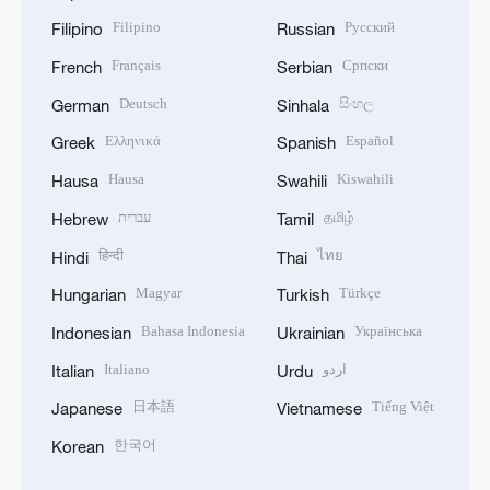
Filipino
Русский
Filipino
Russian
Français
Српски
French
Serbian
Deutsch
සිංහල
German
Sinhala
Ελληνικά
Español
Greek
Spanish
Hausa
Kiswahili
Hausa
Swahili
עברית
தமிழ்
Hebrew
Tamil
हिन्दी
ไทย
Hindi
Thai
Magyar
Türkçe
Hungarian
Turkish
Bahasa Indonesia
Українська
Indonesian
Ukrainian
Italiano
اردو
Italian
Urdu
日本語
Tiếng Việt
Japanese
Vietnamese
한국어
Korean