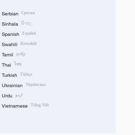
Serbian
Српски
Sinhala
සිංහල
Spanish
Español
Swahili
Kiswahili
Tamil
தமிழ்
Thai
ไทย
Turkish
Türkçe
Ukrainian
Українська
Urdu
اردو
Vietnamese
Tiếng Việt