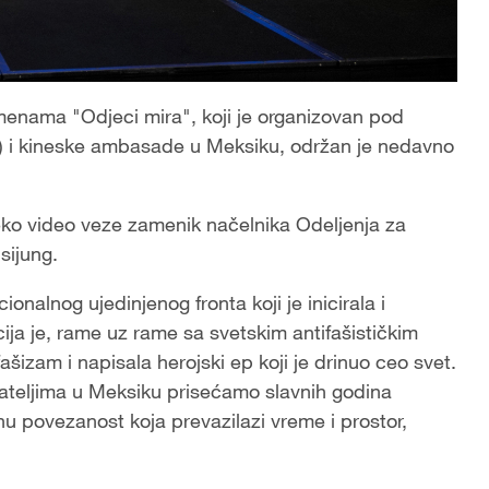
nama "Odjeci mira", koji je organizovan pod
) i kineske ambasade u Meksiku, održan je nedavno
eko video veze zamenik načelnika Odeljenja za
sijung.
nalnog ujedinjenog fronta koji je inicirala i
ija je, rame uz rame sa svetskim antifašističkim
šizam i napisala herojski ep koji je drinuo ceo svet.
ateljima u Meksiku prisećamo slavnih godina
u povezanost koja prevazilazi vreme i prostor,