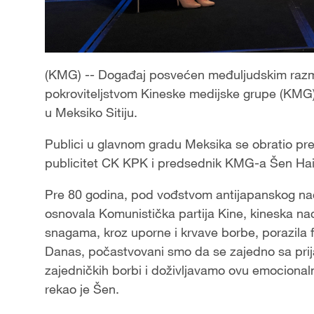
(KMG) -- Događaj posvećen međuljudskim razme
pokroviteljstvom Kineske medijske grupe (KMG
u Meksiko Sitiju.
Publici u glavnom gradu Meksika se obratio pr
publicitet CK KPK i predsednik KMG-a Šen Hai
Pre 80 godina, pod vođstvom antijapanskog nacio
osnovala Komunistička partija Kine, kineska nac
snagama, kroz uporne i krvave borbe, porazila fa
Danas, počastvovani smo da se zajedno sa prij
zajedničkih borbi i doživljavamo ovu emocionaln
rekao je Šen.