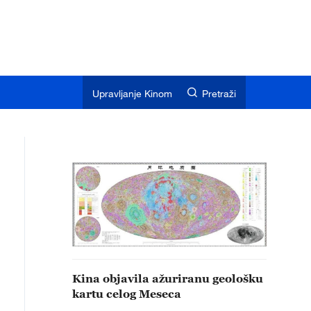
Upravljanje Kinom
Pretraži
Kina objavila ažuriranu geološku
kartu celog Meseca