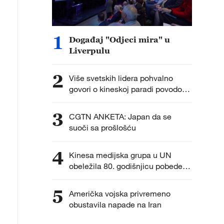
1
Događaj "Odjeci mira" u
Liverpulu
2
Više svetskih lidera pohvalno
govori o kineskoj paradi povodom
Dana pobede
3
CGTN ANKETA: Japan da se
suoči sa prošlošću
4
Kinesa medijska grupa u UN
obeležila 80. godišnjicu pobede u
Drugom svetskom ratu
5
Američka vojska privremeno
obustavila napade na Iran