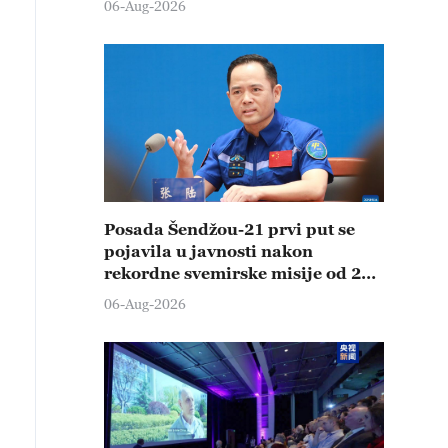
06-Aug-2026
Posada Šendžou-21 prvi put se
pojavila u javnosti nakon
rekordne svemirske misije od 210
dana
06-Aug-2026