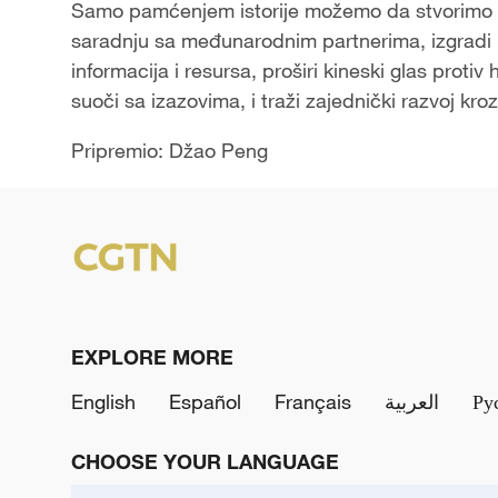
Samo pamćenjem istorije možemo da stvorimo 
saradnju sa međunarodnim partnerima, izgradi 
informacija i resursa, proširi kineski glas proti
suoči sa izazovima, i traži zajednički razvoj kr
Pripremio: Džao Peng
EXPLORE MORE
English
Español
Français
العربية
Ру
CHOOSE YOUR LANGUAGE