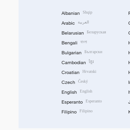
Albanian
Shqip
Arabic
العربية
Belarusian
Беларуская
Bengali
বাংলা
Bulgarian
Български
Cambodian
ខ្មែរ
Croatian
Hrvatski
Czech
Český
English
English
Esperanto
Esperanto
Filipino
Filipino