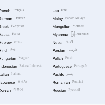
French
Français
Lao
ລາວ
German
Deutsch
Malay
Bahasa Melayu
Greek
Ελληνικά
Mongolian
Монгол
Hausa
Hausa
Myanmar
မြန်မာဘာသာ
Hebrew
עברית
Nepali
नेपाली
Hindi
हिन्दी
Persian
فارسی
Hungarian
Magyar
Polish
Polski
Indonesian
Bahasa Indonesia
Portuguese
Português
Italian
Italiano
Pashto
پښتو
Japanese
日本語
Romanian
Română
Korean
한국어
Russian
Русский