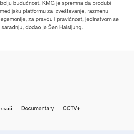
bolju budućnost. KMG je spremna da produbi
medijsku platformu za izveštavanje, razmenu
v hegemonije, za pravdu i pravičnost, jedinstvom se
oz saradnju, dodao je Šen Haisijung.
сский
Documentary
CCTV+