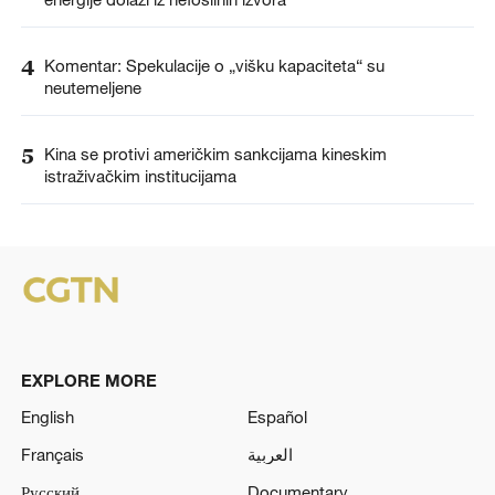
4
Komentar: Spekulacije o „višku kapaciteta“ su
neutemeljene
5
Kina se protivi američkim sankcijama kineskim
istraživačkim institucijama
EXPLORE MORE
English
Español
Français
العربية
Русский
Documentary