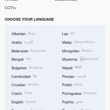
CCTV+
CHOOSE YOUR LANGUAGE
Shqip
ລາວ
Albanian
Lao
العربية
Bahasa Melayu
Arabic
Malay
Беларуская
Монгол
Belarusian
Mongolian
বাংলা
မြန်မာဘာသာ
Bengali
Myanmar
Български
नेपाली
Bulgarian
Nepali
ខ្មែរ
فارسی
Cambodian
Persian
Hrvatski
Polski
Croatian
Polish
Český
Português
Czech
Portuguese
English
پښتو
English
Pashto