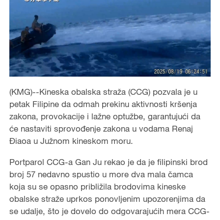
(KMG)--Kineska obalska straža (CCG) pozvala je u
petak Filipine da odmah prekinu aktivnosti kršenja
zakona, provokacije i lažne optužbe, garantujući da
će nastaviti sprovođenje zakona u vodama Renaj
Điaoa u Južnom kineskom moru.
Portparol CCG-a Gan Ju rekao je da je filipinski brod
broj 57 nedavno spustio u more dva mala čamca
koja su se opasno približila brodovima kineske
obalske straže uprkos ponovljenim upozorenjima da
se udalje, što je dovelo do odgovarajućih mera CCG-