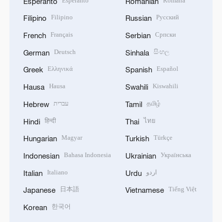
Esperanto
Română
Esperanto
Romanian
Filipino
Русский
Filipino
Russian
Français
Српски
French
Serbian
Deutsch
සිංහල
German
Sinhala
Ελληνικά
Español
Greek
Spanish
Hausa
Kiswahili
Hausa
Swahili
עברית
தமிழ்
Hebrew
Tamil
हिन्दी
ไทย
Hindi
Thai
Magyar
Türkçe
Hungarian
Turkish
Bahasa Indonesia
Українська
Indonesian
Ukrainian
Italiano
اردو
Italian
Urdu
日本語
Tiếng Việt
Japanese
Vietnamese
한국어
Korean