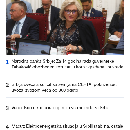
1
Narodna banka Srbije: Za 14 godina rada guvernerke
Tabaković obezbeđeni rezultati u korist građana i privrede
2
Srbija uvećala suficit sa zemljama CEFTA, pokrivenost
uvoza izvozom veća od 300 odsto
3
Vučić: Kao nikad u istoriji, mir i vreme rade za Srbe
4
Macut: Elektroenergetska situacija u Srbiji stabilna, ostaje