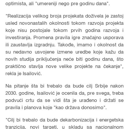
optimista, ali "umereniji nego pre godinu dana".
"Realizacija velikog broja projekata doživela je zastoj
usled novonastalih okolnosti tokom razvoja projekta
koje nisu postojale tokom prvih godina razvoja i
investiranja. Promena pravila igre značajno usporava
ili zaustavlja izgradnju. Takođe, imamo i okolnost da
su nedavno usvojene izmene uredbe koje kažu da
novih studija priključenja neće biti godinu dana, što
praktično stavlja nove velike projekte na čekanje",
rekla je Isailović.
Na pitanje šta bi trebalo da bude cilj Srbije nakon
2030. godine, Isailović je ocenila da, pre svega, treba
podvući crtu da se vidi šta je urađeno i držati se
pravila i planova koje "kao država donosimo".
"Cilj bi trebalo da bude dekarbonizacija i energetska
tranzicija, novi targeti, u skladu sa nacionalnom