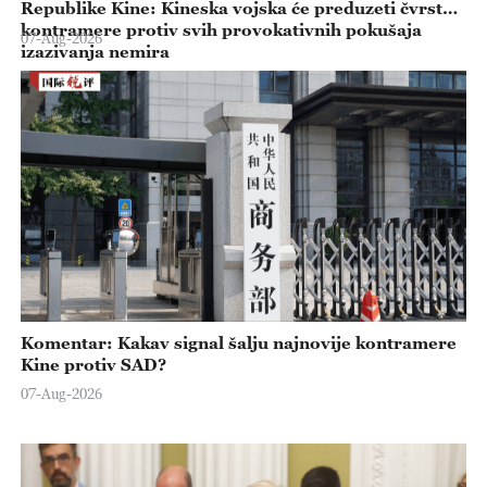
Republike Kine: Kineska vojska će preduzeti čvrste
kontramere protiv svih provokativnih pokušaja
07-Aug-2026
izazivanja nemira
Komentar: Kakav signal šalju najnovije kontramere
Kine protiv SAD?
07-Aug-2026