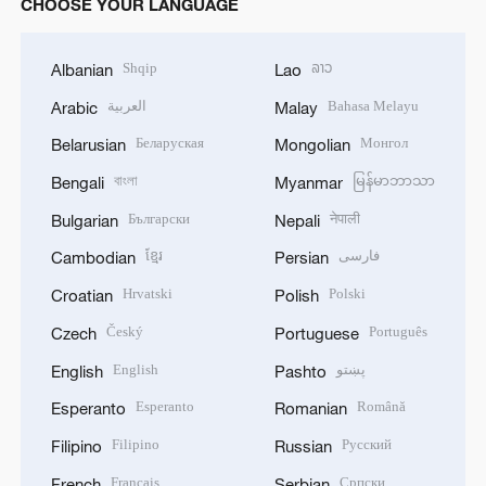
CHOOSE YOUR LANGUAGE
Shqip
ລາວ
Albanian
Lao
العربية
Bahasa Melayu
Arabic
Malay
Беларуская
Монгол
Belarusian
Mongolian
বাংলা
မြန်မာဘာသာ
Bengali
Myanmar
Български
नेपाली
Bulgarian
Nepali
ខ្មែរ
فارسی
Cambodian
Persian
Hrvatski
Polski
Croatian
Polish
Český
Português
Czech
Portuguese
English
پښتو
English
Pashto
Esperanto
Română
Esperanto
Romanian
Filipino
Русский
Filipino
Russian
Français
Српски
French
Serbian