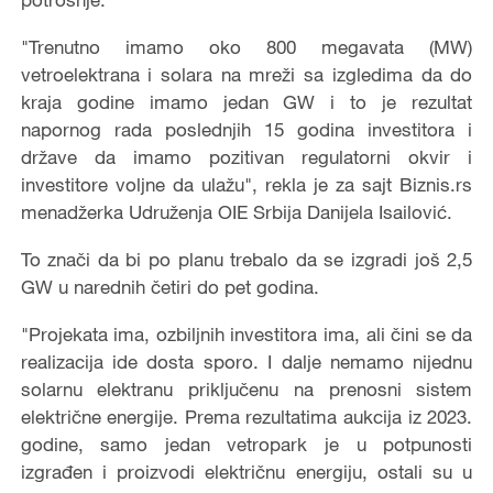
"Trenutno imamo oko 800 megavata (MW)
vetroelektrana i solara na mreži sa izgledima da do
kraja godine imamo jedan GW i to je rezultat
napornog rada poslednjih 15 godina investitora i
države da imamo pozitivan regulatorni okvir i
investitore voljne da ulažu", rekla je za sajt Biznis.rs
menadžerka Udruženja OIE Srbija Danijela Isailović.
To znači da bi po planu trebalo da se izgradi još 2,5
GW u narednih četiri do pet godina.
"Projekata ima, ozbiljnih investitora ima, ali čini se da
realizacija ide dosta sporo. I dalje nemamo nijednu
solarnu elektranu priključenu na prenosni sistem
električne energije. Prema rezultatima aukcija iz 2023.
godine, samo jedan vetropark je u potpunosti
izgrađen i proizvodi električnu energiju, ostali su u