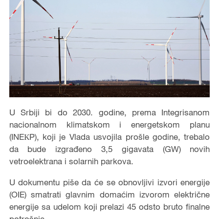
U Srbiji bi do 2030. godine, prema Integrisanom
nacionalnom klimatskom i energetskom planu
(INEКP), koji je Vlada usvojila prošle godine, trebalo
da bude izgrađeno 3,5 gigavata (GW) novih
vetroelektrana i solarnih parkova.
U dokumentu piše da će se obnovljivi izvori energije
(OIE) smatrati glavnim domaćim izvorom električne
energije sa udelom koji prelazi 45 odsto bruto finalne
potrošnje.