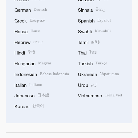
Deutsch
සිංහල
German
Sinhala
Ελληνικά
Español
Greek
Spanish
Hausa
Kiswahili
Hausa
Swahili
עברית
தமிழ்
Hebrew
Tamil
हिन्दी
ไทย
Hindi
Thai
Magyar
Türkçe
Hungarian
Turkish
Bahasa Indonesia
Українська
Indonesian
Ukrainian
Italiano
اردو
Italian
Urdu
日本語
Tiếng Việt
Japanese
Vietnamese
한국어
Korean