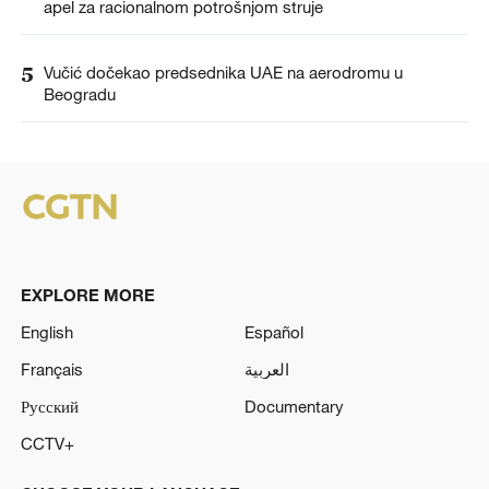
apel za racionalnom potrošnjom struje
5
Vučić dočekao predsednika UAE na aerodromu u
Beogradu
EXPLORE MORE
English
Español
Français
العربية
Русский
Documentary
CCTV+