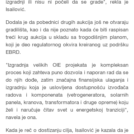
izgradnji ili nisu ni počeli da se grade", rekla je
Isailović.
Dodala je da pobednici drugih aukcija još ne otvaraju
gradilišta, kao i da nije poznato kada će biti raspisan
treći krug aukcija u skladu sa trogodišnjim planom,
koji je deo regulatornog okvira kreiranog uz podršku
EBRD.
"Izgradnja velikih OIE projekata je kompleksan
proces koji zahteva puno dozvola i naporan rad da se
do njih dođe, zatim značajna finansijska ulaganja i
izgradnju koja je uslovljena dostupnošću izvođača
radova i komponenata (vetrogeneratora, solarnih
panela, kranova, transformatora i druge opreme) koju
želi i naručuje čitav svet u energetskoj tranziciji",
navela je ona.
Kada je reč o dostizanju cilja, Isailović je kazala da je