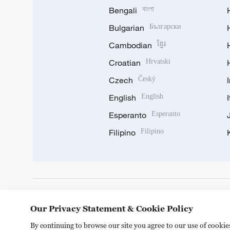
Bengali
বাংলা
Bulgarian
Български
Cambodian
ខ្មែរ
Croatian
Hrvatski
Czech
Český
English
English
Esperanto
Esperanto
Filipino
Filipino
DOWNLOAD OUR APP
Our Privacy Statement & Cookie Policy
By continuing to browse our site you agree to our use of cooki