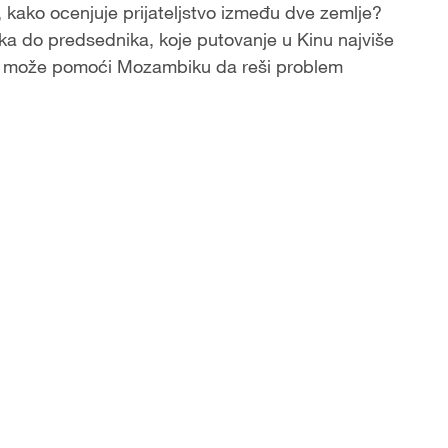
kako ocenjuje prijateljstvo između dve zemlje?
ika do predsednika, koje putovanje u Kinu najviše
ja može pomoći Mozambiku da reši problem