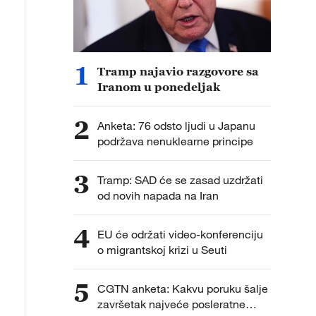
1
Tramp najavio razgovore sa
Iranom u ponedeljak
2
Anketa: 76 odsto ljudi u Japanu
podržava nenuklearne principe
3
Tramp: SAD će se zasad uzdržati
od novih napada na Iran
4
EU će održati video-konferenciju
o migrantskoj krizi u Seuti
5
CGTN anketa: Kakvu poruku šalje
završetak najveće posleratne