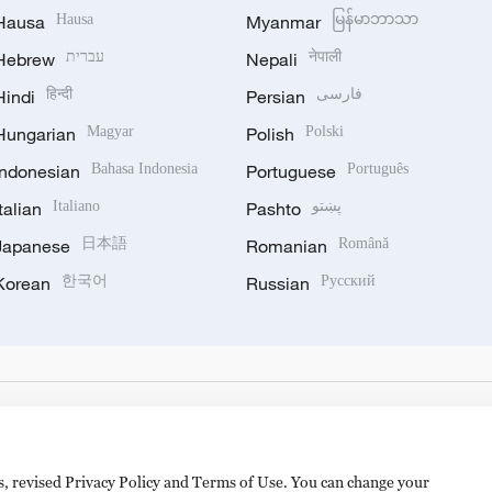
Hausa
Hausa
Myanmar
မြန်မာဘာသာ
Hebrew
עברית
Nepali
नेपाली
Hindi
हिन्दी
Persian
فارسی
Hungarian
Magyar
Polish
Polski
Indonesian
Bahasa Indonesia
Portuguese
Português
Italian
Italiano
Pashto
پښتو
Japanese
日本語
Romanian
Română
Korean
한국어
Russian
Русский
es, revised Privacy Policy and Terms of Use. You can change your