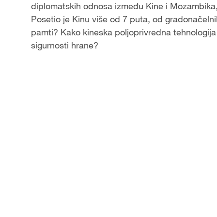
diplomatskih odnosa između Kine i Mozambika, 
Posetio je Kinu više od 7 puta, od gradonačeln
pamti? Kako kineska poljoprivredna tehnologi
sigurnosti hrane?