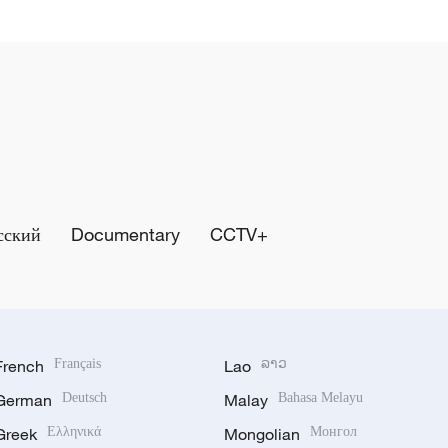
сский
Documentary
CCTV+
French
Français
Lao
ລາວ
German
Deutsch
Malay
Bahasa Melayu
Greek
Ελληνικά
Mongolian
Монгол