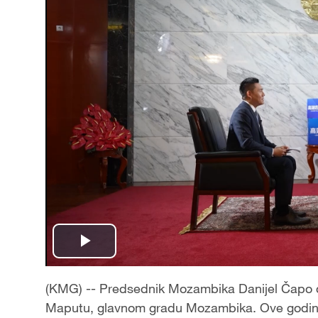
Play
Video
(KMG) -- Predsednik Mozambika Danijel Čapo dao
Maputu, glavnom gradu Mozambika. Ove godine 