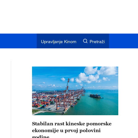
Upravljanje Kinom
Pretraži
Stabilan rast kineske pomorske
ekonomije u prvoj polovini
godine