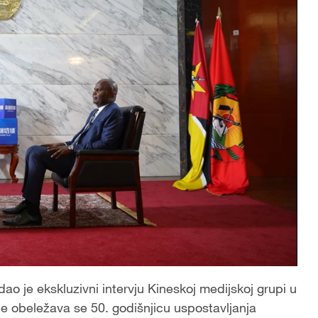
 je ekskluzivni intervju Kineskoj medijskoj grupi u
obeležava se 50. godišnjicu uspostavljanja