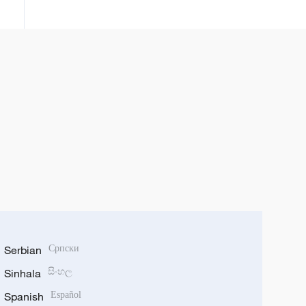
reorganizacije japanskog
obaveštajnog sistema?
Serbian
Српски
Sinhala
සිංහල
Spanish
Español