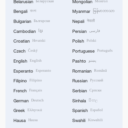
Беларуская
Монгол
Belarusian
Mongolian
বাংলা
မြန်မာဘာသာ
Bengali
Myanmar
Български
नेपाली
Bulgarian
Nepali
ខ្មែរ
فارسی
Cambodian
Persian
Hrvatski
Polski
Croatian
Polish
Český
Português
Czech
Portuguese
English
پښتو
English
Pashto
Esperanto
Română
Esperanto
Romanian
Filipino
Русский
Filipino
Russian
Français
Српски
French
Serbian
Deutsch
සිංහල
German
Sinhala
Ελληνικά
Español
Greek
Spanish
Hausa
Kiswahili
Hausa
Swahili