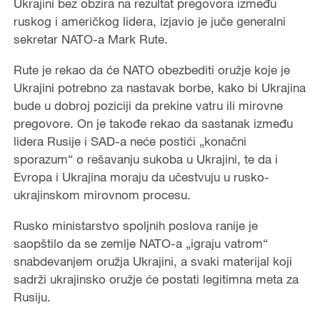
Ukrajini bez obzira na rezultat pregovora između
ruskog i američkog lidera, izjavio je juče generalni
sekretar NATO-a Mark Rute.
Rute je rekao da će NATO obezbediti oružje koje je
Ukrajini potrebno za nastavak borbe, kako bi Ukrajina
bude u dobroj poziciji da prekine vatru ili mirovne
pregovore. On je takođe rekao da sastanak između
lidera Rusije i SAD-a neće postići „konačni
sporazum“ o rešavanju sukoba u Ukrajini, te da i
Evropa i Ukrajina moraju da učestvuju u rusko-
ukrajinskom mirovnom procesu.
Rusko ministarstvo spoljnih poslova ranije je
saopštilo da se zemlje NATO-a „igraju vatrom“
snabdevanjem oružja Ukrajini, a svaki materijal koji
sadrži ukrajinsko oružje će postati legitimna meta za
Rusiju.