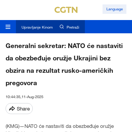
Language
Upravljanje Kinom
Pretraži
Generalni sekretar: NATO će nastaviti
da obezbeđuje oružje Ukrajini bez
obzira na rezultat rusko-američkih
pregovora
10:44:35,11-Aug-2025
Share
(KMG)—NATO će nastaviti da obezbeđuje oružje