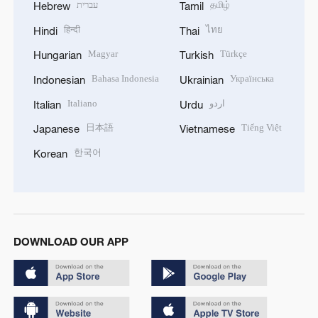
עברית
தமிழ்
Hebrew
Tamil
हिन्दी
ไทย
Hindi
Thai
Magyar
Türkçe
Hungarian
Turkish
Bahasa Indonesia
Українська
Indonesian
Ukrainian
Italiano
اردو
Italian
Urdu
日本語
Tiếng Việt
Japanese
Vietnamese
한국어
Korean
DOWNLOAD OUR APP