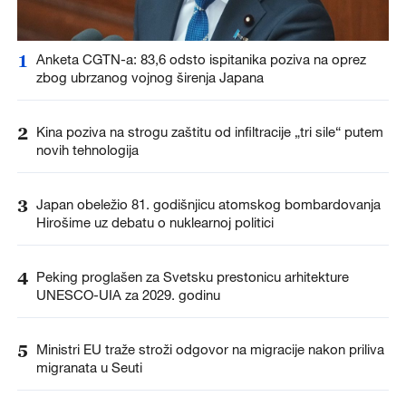
1
Anketa CGTN-a: 83,6 odsto ispitanika poziva na oprez
zbog ubrzanog vojnog širenja Japana
2
Kina poziva na strogu zaštitu od infiltracije „tri sile“ putem
novih tehnologija
3
Japan obeležio 81. godišnjicu atomskog bombardovanja
Hirošime uz debatu o nuklearnoj politici
4
Peking proglašen za Svetsku prestonicu arhitekture
UNESCO-UIA za 2029. godinu
5
Ministri EU traže stroži odgovor na migracije nakon priliva
migranata u Seuti