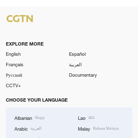
EXPLORE MORE
English
Español
Français
العربية
Русский
Documentary
CCTV+
CHOOSE YOUR LANGUAGE
Shqip
ລາວ
Albanian
Lao
العربية
Bahasa Melayu
Arabic
Malay