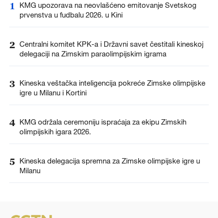
1
KMG upozorava na neovlašćeno emitovanje Svetskog
prvenstva u fudbalu 2026. u Kini
2
Centralni komitet KPK-a i Državni savet čestitali kineskoj
delegaciji na Zimskim paraolimpijskim igrama
3
Kineska veštačka inteligencija pokreće Zimske olimpijske
igre u Milanu i Kortini
4
KMG održala ceremoniju ispraćaja za ekipu Zimskih
olimpijskih igara 2026.
5
Kineska delegacija spremna za Zimske olimpijske igre u
Milanu