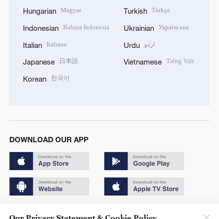
Magyar
Türkçe
Hungarian
Turkish
Bahasa Indonesia
Українська
Indonesian
Ukrainian
Italiano
اردو
Italian
Urdu
日本語
Tiếng Việt
Japanese
Vietnamese
한국어
Korean
DOWNLOAD OUR APP
Copyright © 2024 CGTN.
Our Privacy Statement & Cookie Policy