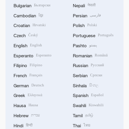
Български
नेपाली
Bulgarian
Nepali
ខ្មែរ
فارسی
Cambodian
Persian
Hrvatski
Polski
Croatian
Polish
Český
Português
Czech
Portuguese
English
پښتو
English
Pashto
Esperanto
Română
Esperanto
Romanian
Filipino
Русский
Filipino
Russian
Français
Српски
French
Serbian
Deutsch
සිංහල
German
Sinhala
Ελληνικά
Español
Greek
Spanish
Hausa
Kiswahili
Hausa
Swahili
עברית
தமிழ்
Hebrew
Tamil
हिन्दी
ไทย
Hindi
Thai