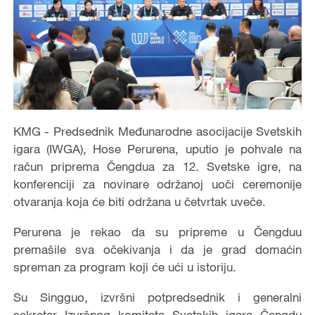
KMG - Predsednik Međunarodne asocijacije Svetskih
igara (IWGA), Hose Perurena, uputio je pohvale na
račun priprema Čengdua za 12. Svetske igre, na
konferenciji za novinare održanoj uoči ceremonije
otvaranja koja će biti održana u četvrtak uveče.
Perurena je rekao da su pripreme u Čengduu
premašile sva očekivanja i da je grad domaćin
spreman za program koji će ući u istoriju.
Su Singguo, izvršni potpredsednik i generalni
sekretar Izvršnog komiteta Svetskih igara Čengdu