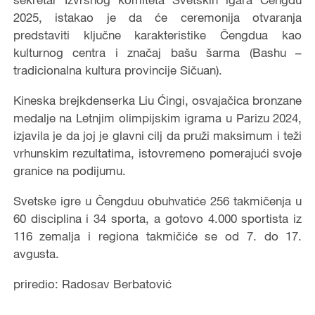
2025, istakao je da će ceremonija otvaranja
predstaviti ključne karakteristike Čengdua kao
kulturnog centra i značaj bašu šarma (Bashu –
tradicionalna kultura provincije Sičuan).
Kineska brejkdenserka Liu Ćingi, osvajačica bronzane
medalje na Letnjim olimpijskim igrama u Parizu 2024,
izjavila je da joj je glavni cilj da pruži maksimum i teži
vrhunskim rezultatima, istovremeno pomerajući svoje
granice na podijumu.
Svetske igre u Čengduu obuhvatiće 256 takmičenja u
60 disciplina i 34 sporta, a gotovo 4.000 sportista iz
116 zemalja i regiona takmičiće se od 7. do 17.
avgusta.
priredio: Radosav Berbatović