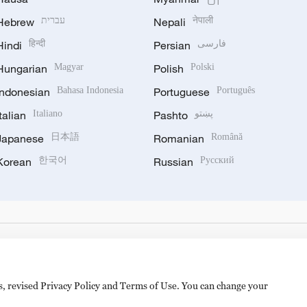
Hebrew
עברית
Nepali
नेपाली
Hindi
हिन्दी
Persian
فارسی
Hungarian
Magyar
Polish
Polski
Indonesian
Bahasa Indonesia
Portuguese
Português
Italian
Italiano
Pashto
پښتو
Japanese
日本語
Romanian
Română
Korean
한국어
Russian
Русский
es, revised Privacy Policy and Terms of Use. You can change your