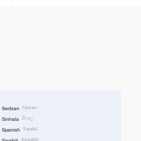
Serbian
Српски
Sinhala
සිංහල
Spanish
Español
Swahili
Kiswahili