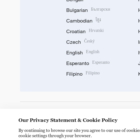
Bulgarian
Български
Cambodian
ខ្មែរ
Croatian
Hrvatski
Czech
Český
English
English
Esperanto
Esperanto
Filipino
Filipino
DOWNLOAD OUR APP
Our Privacy Statement & Cookie Policy
By continuing to browse our site you agree to our use of cooki
cookie settings through your browser.