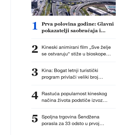
1
Prva polovina godine: Glavni
pokazatelji saobraćaja i
transporta u Kini zadržali
rast
2
Kineski animirani film „Sve želje
se ostvaruju“ stiže u bioskope
širom sveta
3
Kina: Bogat letnji turistički
program privlači veliki broj
posetilaca
4
Rastuća popularnost kineskog
načina života podstiče izvoz
kineskih proizvoda
5
Spoljna trgovina Šendžena
porasla za 33 odsto u prvoj
polovini godine