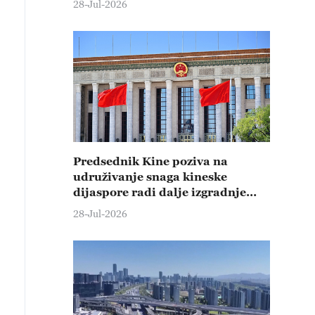
28-Jul-2026
Predsednik Kine poziva na
udruživanje snaga kineske
dijaspore radi dalje izgradnje
države i nacionalnog
28-Jul-2026
podmlađivanja