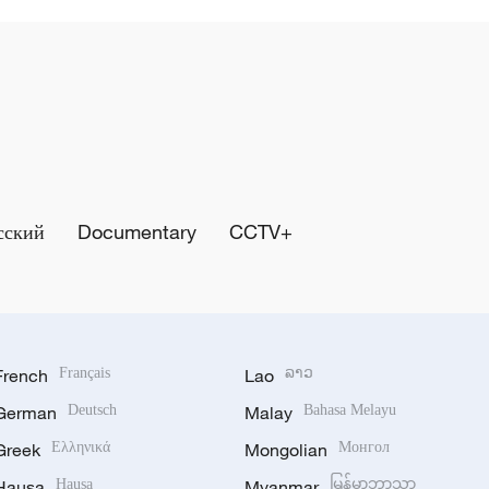
сский
Documentary
CCTV+
French
Français
Lao
ລາວ
German
Deutsch
Malay
Bahasa Melayu
Greek
Ελληνικά
Mongolian
Монгол
Hausa
Hausa
Myanmar
မြန်မာဘာသာ