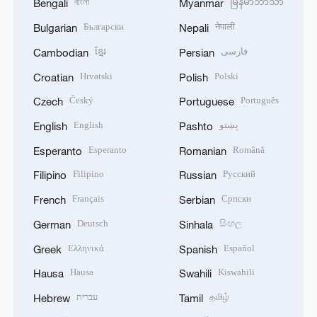
বাংলা
မြန်မာဘာသာ
Bengali
Myanmar
Български
नेपाली
Bulgarian
Nepali
ខ្មែរ
فارسی
Cambodian
Persian
Hrvatski
Polski
Croatian
Polish
Český
Português
Czech
Portuguese
English
پښتو
English
Pashto
Esperanto
Română
Esperanto
Romanian
Filipino
Русский
Filipino
Russian
Français
Српски
French
Serbian
Deutsch
සිංහල
German
Sinhala
Ελληνικά
Español
Greek
Spanish
Hausa
Kiswahili
Hausa
Swahili
עברית
தமிழ்
Hebrew
Tamil