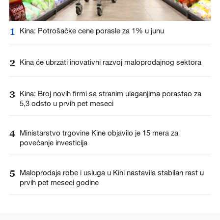
1
Kina: Potrošačke cene porasle za 1% u junu
2
Kina će ubrzati inovativni razvoj maloprodajnog sektora
3
Kina: Broj novih firmi sa stranim ulaganjima porastao za
5,3 odsto u prvih pet meseci
4
Ministarstvo trgovine Kine objavilo je 15 mera za
povećanje investicija
5
Maloprodaja robe i usluga u Kini nastavila stabilan rast u
prvih pet meseci godine