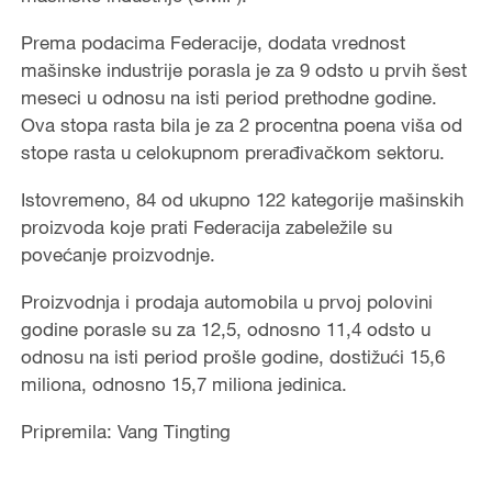
Prema podacima Federacije, dodata vrednost
mašinske industrije porasla je za 9 odsto u prvih šest
meseci u odnosu na isti period prethodne godine.
Ova stopa rasta bila je za 2 procentna poena viša od
stope rasta u celokupnom prerađivačkom sektoru.
Istovremeno, 84 od ukupno 122 kategorije mašinskih
proizvoda koje prati Federacija zabeležile su
povećanje proizvodnje.
Proizvodnja i prodaja automobila u prvoj polovini
godine porasle su za 12,5, odnosno 11,4 odsto u
odnosu na isti period prošle godine, dostižući 15,6
miliona, odnosno 15,7 miliona jedinica.
Pripremila: Vang Tingting