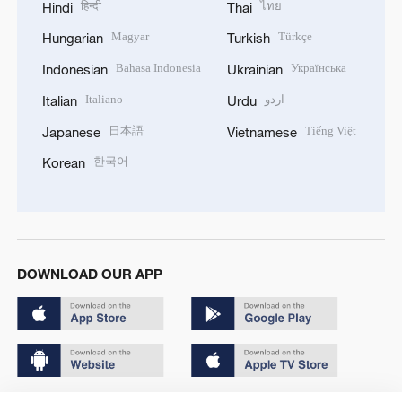
हिन्दी
ไทย
Hindi
Thai
Magyar
Türkçe
Hungarian
Turkish
Bahasa Indonesia
Українська
Indonesian
Ukrainian
Italiano
اردو
Italian
Urdu
日本語
Tiếng Việt
Japanese
Vietnamese
한국어
Korean
DOWNLOAD OUR APP