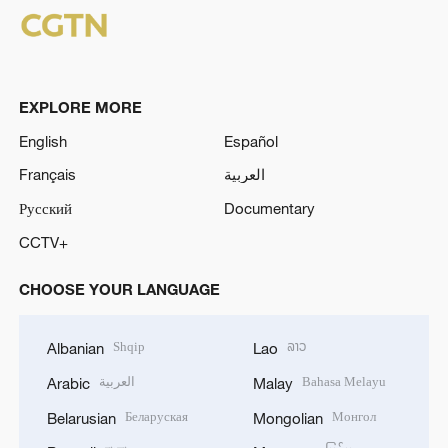
EXPLORE MORE
English
Español
Français
العربية
Русский
Documentary
CCTV+
CHOOSE YOUR LANGUAGE
Shqip
ລາວ
Albanian
Lao
العربية
Bahasa Melayu
Arabic
Malay
Беларуская
Монгол
Belarusian
Mongolian