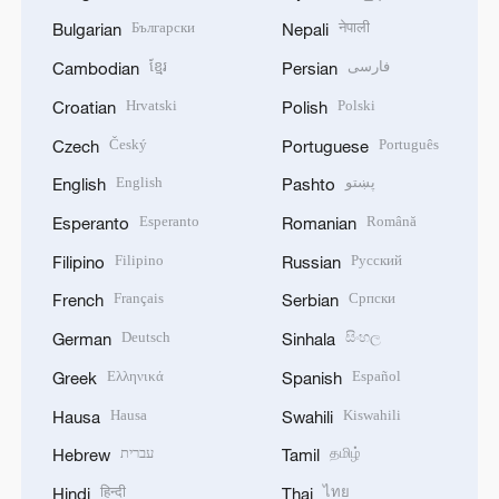
Български
नेपाली
Bulgarian
Nepali
ខ្មែរ
فارسی
Cambodian
Persian
Hrvatski
Polski
Croatian
Polish
Český
Português
Czech
Portuguese
English
پښتو
English
Pashto
Esperanto
Română
Esperanto
Romanian
Filipino
Русский
Filipino
Russian
Français
Српски
French
Serbian
Deutsch
සිංහල
German
Sinhala
Ελληνικά
Español
Greek
Spanish
Hausa
Kiswahili
Hausa
Swahili
עברית
தமிழ்
Hebrew
Tamil
हिन्दी
ไทย
Hindi
Thai