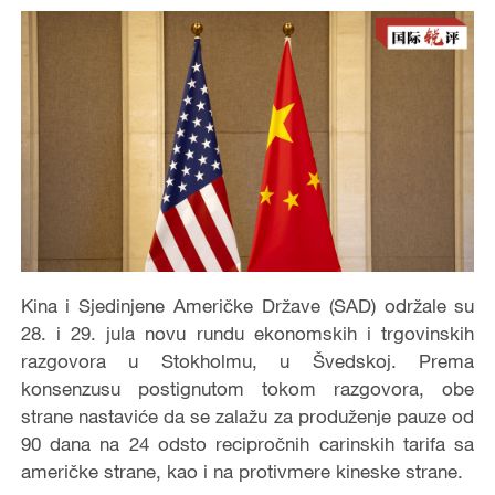
Kina i Sjedinjene Američke Države (SAD) održale su
28. i 29. jula novu rundu ekonomskih i trgovinskih
razgovora u Stokholmu, u Švedskoj. Prema
konsenzusu postignutom tokom razgovora, obe
strane nastaviće da se zalažu za produženje pauze od
90 dana na 24 odsto recipročnih carinskih tarifa sa
američke strane, kao i na protivmere kineske strane.