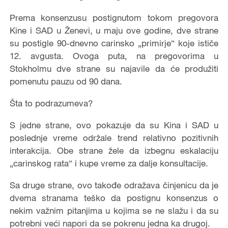
Prema konsenzusu postignutom tokom pregovora
Kine i SAD u Ženevi, u maju ove godine, dve strane
su postigle 90-dnevno carinsko „primirje“ koje ističe
12. avgusta. Ovoga puta, na pregovorima u
Stokholmu dve strane su najavile da će produžiti
pomenutu pauzu od 90 dana.
Šta to podrazumeva?
S jedne strane, ovo pokazuje da su Kina i SAD u
poslednje vreme održale trend relativno pozitivnih
interakcija. Obe strane žele da izbegnu eskalaciju
„carinskog rata“ i kupe vreme za dalje konsultacije.
Sa druge strane, ovo takođe odražava činjenicu da je
dvema stranama teško da postignu konsenzus o
nekim važnim pitanjima u kojima se ne slažu i da su
potrebni veći napori da se pokrenu jedna ka drugoj.