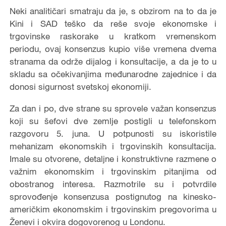
Neki analitičari smatraju da je, s obzirom na to da je
Kini i SAD teško da reše svoje ekonomske i
trgovinske raskorake u kratkom vremenskom
periodu, ovaj konsenzus kupio više vremena dvema
stranama da održe dijalog i konsultacije, a da je to u
skladu sa očekivanjima međunarodne zajednice i da
donosi sigurnost svetskoj ekonomiji.
Za dan i po, dve strane su sprovele važan konsenzus
koji su šefovi dve zemlje postigli u telefonskom
razgovoru 5. juna. U potpunosti su iskoristile
mehanizam ekonomskih i trgovinskih konsultacija.
Imale su otvorene, detaljne i konstruktivne razmene o
važnim ekonomskim i trgovinskim pitanjima od
obostranog interesa. Razmotrile su i potvrdile
sprovođenje konsenzusa postignutog na kinesko-
američkim ekonomskim i trgovinskim pregovorima u
Ženevi i okvira dogovorenog u Londonu.