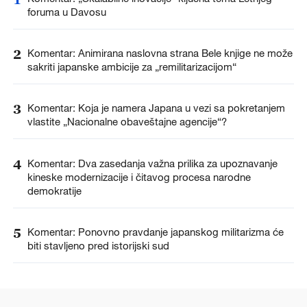
foruma u Davosu
2
Komentar: Animirana naslovna strana Bele knjige ne može
sakriti japanske ambicije za „remilitarizacijom“
3
Komentar: Koja je namera Japana u vezi sa pokretanjem
vlastite „Nacionalne obaveštajne agencije“?
4
Komentar: Dva zasedanja važna prilika za upoznavanje
kineske modernizacije i čitavog procesa narodne
demokratije
5
Komentar: Ponovno pravdanje japanskog militarizma će
biti stavljeno pred istorijski sud