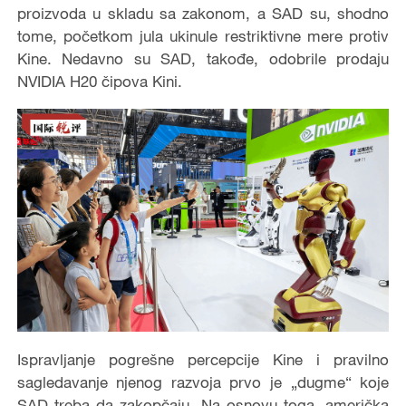
proizvoda u skladu sa zakonom, a SAD su, shodno
tome, početkom jula ukinule restriktivne mere protiv
Kine. Nedavno su SAD, takođe, odobrile prodaju
NVIDIA H20 čipova Kini.
Ispravljanje pogrešne percepcije Kine i pravilno
sagledavanje njenog razvoja prvo je „dugme“ koje
SAD treba da zakopčaju. Na osnovu toga, američka