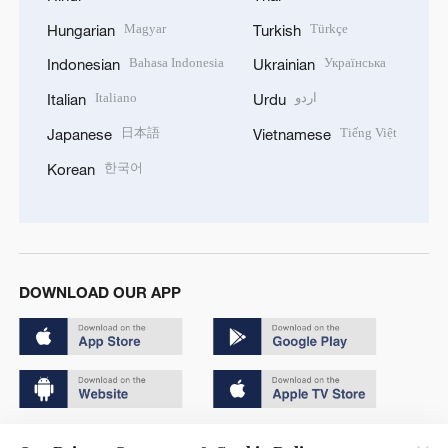
Magyar
Türkçe
Hungarian
Turkish
Bahasa Indonesia
Українська
Indonesian
Ukrainian
Italiano
اردو
Italian
Urdu
日本語
Tiếng Việt
Japanese
Vietnamese
한국어
Korean
DOWNLOAD OUR APP
Copyright © 2024 CGTN.