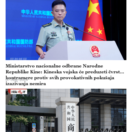
Ministarstvo nacionalne odbrane Narodne
Republike Kine: Kineska vojska će preduzeti čvrste
kontramere protiv svih provokativnih pokušaja
07-Aug-2026
izazivanja nemira