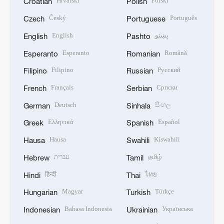
Hrvatski
Polski
Croatian
Polish
Český
Português
Czech
Portuguese
English
پښتو
English
Pashto
Esperanto
Română
Esperanto
Romanian
Filipino
Русский
Filipino
Russian
Français
Српски
French
Serbian
Deutsch
සිංහල
German
Sinhala
Ελληνικά
Español
Greek
Spanish
Hausa
Kiswahili
Hausa
Swahili
עברית
தமிழ்
Hebrew
Tamil
हिन्दी
ไทย
Hindi
Thai
Magyar
Türkçe
Hungarian
Turkish
Bahasa Indonesia
Українська
Indonesian
Ukrainian