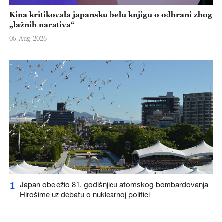
Kina kritikovala japansku belu knjigu o odbrani zbog
„lažnih narativa“
05-Aug-2026
1
Japan obeležio 81. godišnjicu atomskog bombardovanja
Hirošime uz debatu o nuklearnoj politici