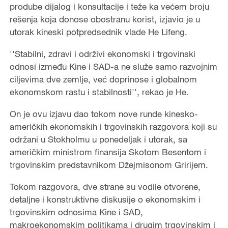
prodube dijalog i konsultacije i teže ka većem broju
rešenja koja donose obostranu korist, izjavio je u
utorak kineski potpredsednik vlade He Lifeng.
''Stabilni, zdravi i održivi ekonomski i trgovinski
odnosi između Kine i SAD-a ne služe samo razvojnim
ciljevima dve zemlje, već doprinose i globalnom
ekonomskom rastu i stabilnosti'', rekao je He.
On je ovu izjavu dao tokom nove runde kinesko-
američkih ekonomskih i trgovinskih razgovora koji su
održani u Stokholmu u ponedeljak i utorak, sa
američkim ministrom finansija Skotom Besentom i
trgovinskim predstavnikom Džejmisonom Gririjem.
Tokom razgovora, dve strane su vodile otvorene,
detaljne i konstruktivne diskusije o ekonomskim i
trgovinskim odnosima Kine i SAD,
makroekonomskim politikama i drugim trgovinskim i