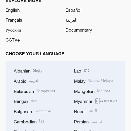
EXPLORE MORE
English
Español
Français
العربية
Русский
Documentary
CCTV+
CHOOSE YOUR LANGUAGE
Shqip
ລາວ
Albanian
Lao
العربية
Bahasa Melayu
Arabic
Malay
Беларуская
Монгол
Belarusian
Mongolian
বাংলা
မြန်မာဘာသာ
Bengali
Myanmar
Български
नेपाली
Bulgarian
Nepali
ខ្មែរ
فارسی
Cambodian
Persian