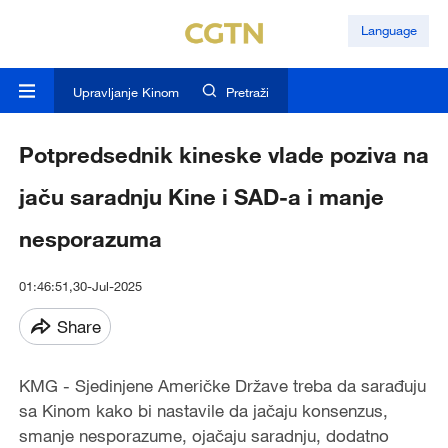
Language
Upravljanje Kinom
Pretraži
Potpredsednik kineske vlade poziva na
jaču saradnju Kine i SAD-a i manje
nesporazuma
01:46:51,30-Jul-2025
Share
KMG - Sjedinjene Američke Države treba da sarađuju
sa Kinom kako bi nastavile da jačaju konsenzus,
smanje nesporazume, ojačaju saradnju, dodatno