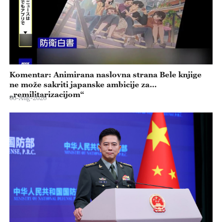
Komentar: Animirana naslovna strana Bele knjige
ne može sakriti japanske ambicije za
„remilitarizacijom“
06-Aug-2026