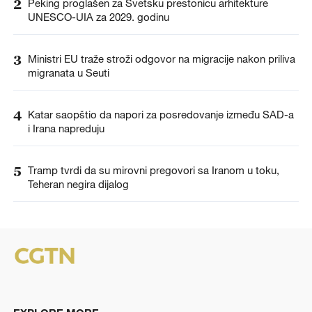
2
Peking proglašen za Svetsku prestonicu arhitekture
UNESCO-UIA za 2029. godinu
3
Ministri EU traže stroži odgovor na migracije nakon priliva
migranata u Seuti
4
Katar saopštio da napori za posredovanje između SAD-a
i Irana napreduju
5
Tramp tvrdi da su mirovni pregovori sa Iranom u toku,
Teheran negira dijalog