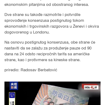
ekonomskim pitanjima od obostranog interesa.
Dve strane su takođe razmotrile i potvrdile
sprovođenje konsenzusa postignutog tokom
ekonomskih i trgovinskih razgovora u Ženevi i okvira
dogovorenog u Londonu.
Na osnovu postignutog konsenzusa, obe strane će
nastaviti da se zalažu za produženje pauze od 90
dana na 24 odsto recipročnih tarifa sa američke
strane, kao i protivmere sa kineske strane.
priredio: Radosav Berbatović