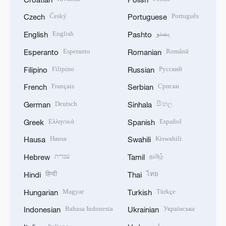
Český
Português
Czech
Portuguese
English
پښتو
English
Pashto
Esperanto
Română
Esperanto
Romanian
Filipino
Русский
Filipino
Russian
Français
Српски
French
Serbian
Deutsch
සිංහල
German
Sinhala
Ελληνικά
Español
Greek
Spanish
Hausa
Kiswahili
Hausa
Swahili
עברית
தமிழ்
Hebrew
Tamil
हिन्दी
ไทย
Hindi
Thai
Magyar
Türkçe
Hungarian
Turkish
Bahasa Indonesia
Українська
Indonesian
Ukrainian