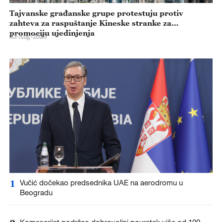
Tajvanske građanske grupe protestuju protiv
zahteva za raspuštanje Kineske stranke za
promociju ujedinjenja
03-Aug-2026
1
Vučić dočekao predsednika UAE na aerodromu u
Beogradu