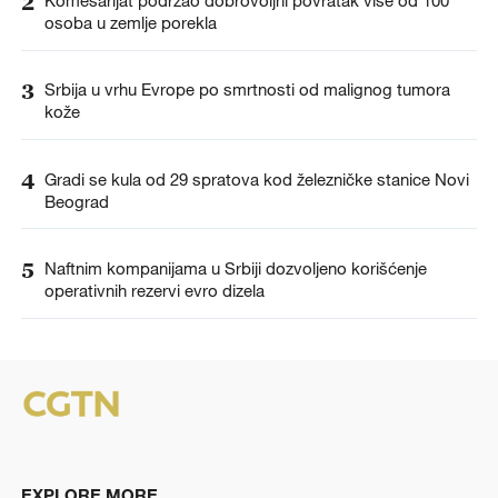
2
Komesarijat podržao dobrovoljni povratak više od 100
osoba u zemlje porekla
3
Srbija u vrhu Evrope po smrtnosti od malignog tumora
kože
4
Gradi se kula od 29 spratova kod železničke stanice Novi
Beograd
5
Naftnim kompanijama u Srbiji dozvoljeno korišćenje
operativnih rezervi evro dizela
EXPLORE MORE