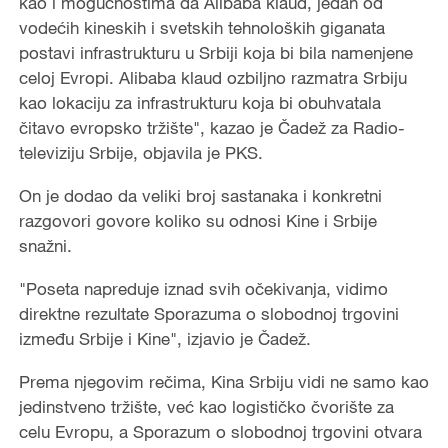
kao i mogućnostima da Alibaba klaud, jedan od
vodećih kineskih i svetskih tehnoloških giganata
postavi infrastrukturu u Srbiji koja bi bila namenjene
celoj Evropi. Alibaba klaud ozbiljno razmatra Srbiju
kao lokaciju za infrastrukturu koja bi obuhvatala
čitavo evropsko tržište", kazao je Čadež za Radio-
televiziju Srbije, objavila je PKS.
On je dodao da veliki broj sastanaka i konkretni
razgovori govore koliko su odnosi Kine i Srbije
snažni.
"Poseta napreduje iznad svih očekivanja, vidimo
direktne rezultate Sporazuma o slobodnoj trgovini
između Srbije i Kine", izjavio je Čadež.
Prema njegovim rečima, Kina Srbiju vidi ne samo kao
jedinstveno tržište, već kao logističko čvorište za
celu Evropu, a Sporazum o slobodnoj trgovini otvara