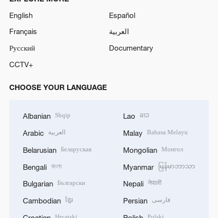
English
Español
Français
العربية
Русский
Documentary
CCTV+
CHOOSE YOUR LANGUAGE
Shqip
ລາວ
Albanian
Lao
العربية
Bahasa Melayu
Arabic
Malay
Беларуская
Монгол
Belarusian
Mongolian
বাংলা
မြန်မာဘာသာ
Bengali
Myanmar
Български
नेपाली
Bulgarian
Nepali
ខ្មែរ
فارسی
Cambodian
Persian
Hrvatski
Polski
Croatian
Polish