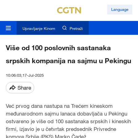
Language
Upravljanje Kinom
Pretraži
Više od 100 poslovnih sastanaka
srpskih kompanija na sajmu u Pekingu
10:06:03,17-Jul-2025
Share
Već prvog dana nastupa na Trećem kineskom
međunarodnom sajmu lanaca dobavljača u Pekingu
ostvareno je više od 100 sastanaka srpskih i kineskih
firmi, izjavio je u četvrtak predsednik Privredne
komore Srbije (PKS) Marko Čadež.