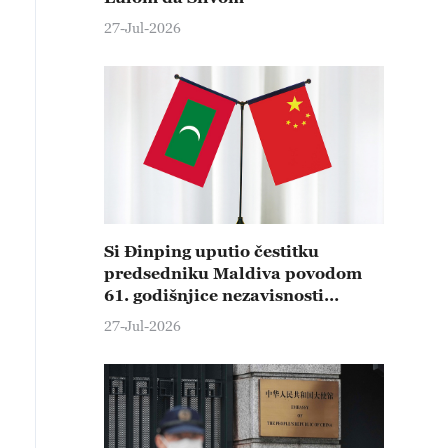
27-Jul-2026
Si Đinping uputio čestitku
predsedniku Maldiva povodom
61. godišnjice nezavisnosti
Maldiva
27-Jul-2026