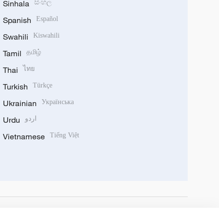
Sinhala
සිංහල
Spanish
Español
Swahili
Kiswahili
Tamil
தமிழ்
Thai
ไทย
Turkish
Türkçe
Ukrainian
Українська
Urdu
اردو
Vietnamese
Tiếng Việt