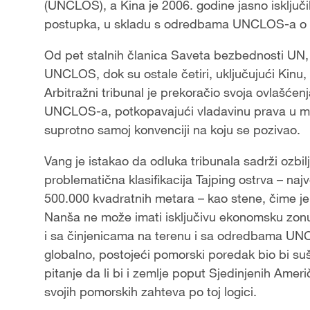
(UNCLOS), a Kina je 2006. godine jasno isključ
postupka, u skladu s odredbama UNCLOS-a o i
Od pet stalnih članica Saveta bezbednosti UN,
UNCLOS, dok su ostale četiri, uključujući Kinu, d
Arbitražni tribunal je prekoračio svoja ovlašće
UNCLOS-a, potkopavajući vladavinu prava u m
suprotno samoj konvenciji na koju se pozivao.
Vang je istakao da odluka tribunala sadrži ozbi
problematična klasifikacija Tajping ostrva – na
500.000 kvadratnih metara – kao stene, čime je
Nanša ne može imati isključivu ekonomsku zonu i
i sa činjenicama na terenu i sa odredbama UN
globalno, postojeći pomorski poredak bio bi suš
pitanje da li bi i zemlje poput Sjedinjenih Ame
svojih pomorskih zahteva po toj logici.