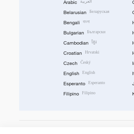
Arabic
العربية
Belarusian
Беларуская
Bengali
বাংলা
Bulgarian
Български
Cambodian
ខ្មែរ
Croatian
Hrvatski
Czech
Český
English
English
Esperanto
Esperanto
Filipino
Filipino
DOWNLOAD OUR APP