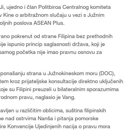
i, ujedno i član Politbiroa Centralnog komiteta
av Kine o arbitražnom slučaju u vezi s Južnim
oljnih poslova ASEAN Plus.
rano pokrenut od strane Filipina bez prethodnih
je ispunio princip saglasnosti država, koji je
 samog početka nije imao pravnu osnovu za
o ponašanju strana u Južnokineskom moru (DOC),
em kroz prijateljske konsultacije direktno uključenih
je su Filipini preuzeli u bilateralnim sporazumima
rodnom pravu, naglasio je Vang.
vljen u različitim oblicima, suština filipinskih
Kine nad ostrvima Nanša i pitanja pomorske
kvire Konvencije Ujedinjenih nacija o pravu mora