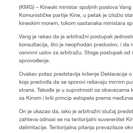
(KMG) – Kineski ministar spoljnih poslova Vang J
Komunističke partije Kine, u petak je izložio st
kineskim morem, tokom sastanaka ministara sp
Vang je rekao da je arbitražni postupak jednost
konsultacija, što je neophodan preduslov, i da ni
osnovni uslov za arbitražu. Stoga postupak od
sprovođenje.
Ovakav potez predstavlja kršenje Deklaracije 
koja predviđa da se sporovi rešavaju mirnim put
strana. Takođe je u suprotnosti sa obavezama ko
sa Kinom i krši princip estopela prema međuna
On je ukazao da, iako je arbitražni slučaj predsta
zahteva odnosi se na teritorijalni suverenitet 
delimitacije. Teritorijalna pitanja prevazilaze o