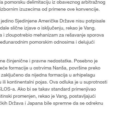
ila pomorsku delimitaciju iz obaveznog arbitražnog
zbornim izuzecima od primene ove konvencije.
 jedino Sjedinjene Američke Države nisu potpisale
ale slične izjave o isključenju, rekao je Vang.
nja i zloupotrebio mehanizam za rešavanje sporova
eđunarodnim pomorskim odnosima i delujući
ljne činjenične i pravne nedostatke. Posebno je
jveće formacije u ostrvima Nanša, površine preko
 zaključeno da nijedna formacija u arhipelagu
li kontinentalni pojas. Ova odluka je u suprotnosti
CLOS-a. Ako bi se takav standard primenjivao
tinski promenjen, rekao je Vang, postavljajući
ričkih Država i Japana bile spremne da se odreknu