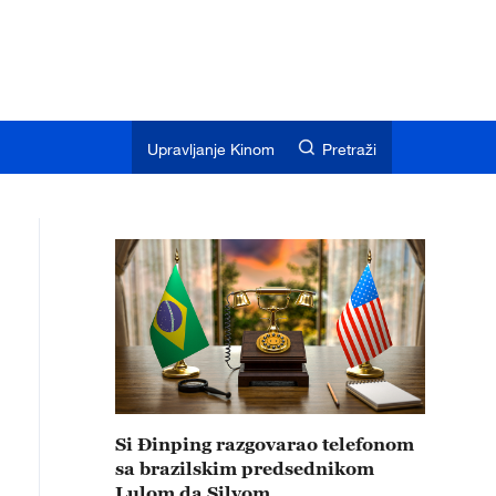
Upravljanje Kinom
Pretraži
Si Đinping razgovarao telefonom
sa brazilskim predsednikom
Lulom da Silvom