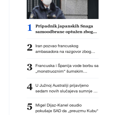
1
Pripadnik japanskih Snaga
samoodbrane optužen zbog
upada u kinesku ambasadu
2
Iran pozvao francuskog
ambasadora na razgovor zbog
„mešanja“ u unutrašnje poslove
3
Francuska i Španija vode borbu sa
„monstruoznim“ šumskim
požarima, stručnjaci upozoravaju
na novi ekstremni toplotni talas
4
U Južnoj Australiji prijavljeno
sedam novih slučajeva sumnje na
ptičji grip H5N1
5
Migel Dijaz-Kanel osudio
pokušaje SAD da „preuzmu Kubu“