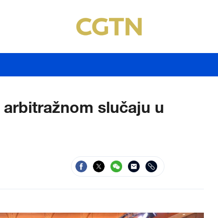
o arbitražnom slučaju u