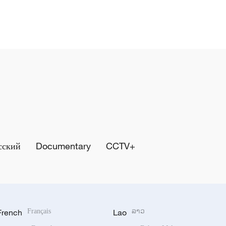
сский
Documentary
CCTV+
French
Français
Lao
ລາວ