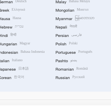
German
Deutsch
Malay
Bahasa Melayu
Greek
Ελληνικά
Mongolian
Монгол
Hausa
Hausa
Myanmar
မြန်မာဘာသာ
Hebrew
עברית
Nepali
नेपाली
Hindi
हिन्दी
Persian
فارسی
Hungarian
Magyar
Polish
Polski
Indonesian
Bahasa Indonesia
Portuguese
Português
Italian
Italiano
Pashto
پښتو
Japanese
日本語
Romanian
Română
Korean
한국어
Russian
Русский