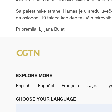
Sa palestinske strane, Hamas je u sredu uveč
da oslobodi 10 talaca kao deo tekućih mirovni
Pripremila: Ljiljana Bulat
EXPLORE MORE
English
Español
Français
العربية
Ру
CHOOSE YOUR LANGUAGE