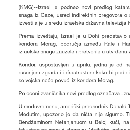
(KMG)--Izrael je podneo novi predlog katars
snaga iz Gaze, usred indirektnih pregovora 
izvestila je u sredu izraelska državna televizija 
Prema izveštaju, Izrael je u Dohi predstavio
koridora Morag, područja između Rafe i Han
izraelske snage zauzele i pretvorile u utvrđenu 
Koridor, uspostavljen u aprilu, jedna je od n
rušenjem zgrada i infrastrukture kako bi podelio
se vojska neće povući iz koridora Morag.
Po oceni zvaničnika novi predlog označava „z
U međuvremenu, američki predsednik Donald T
Međutim, upozorio je da ništa nije sigurno. 
Bendžaminom Netanjahuom u Beloj kući, na 
fokusirao na mogući dogovor. Međutim, nakon s