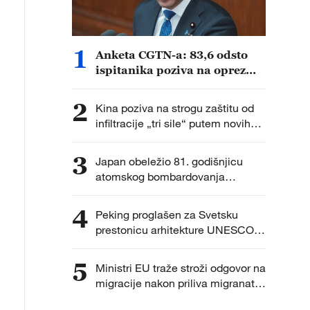
1
Anketa CGTN-a: 83,6 odsto
ispitanika poziva na oprez
zbog ubrzanog vojnog širenja
Japana
2
Kina poziva na strogu zaštitu od
infiltracije „tri sile“ putem novih
tehnologija
3
Japan obeležio 81. godišnjicu
atomskog bombardovanja
Hirošime uz debatu o nuklearnoj
politici
4
Peking proglašen za Svetsku
prestonicu arhitekture UNESCO-
UIA za 2029. godinu
5
Ministri EU traže stroži odgovor na
migracije nakon priliva migranata
u Seuti