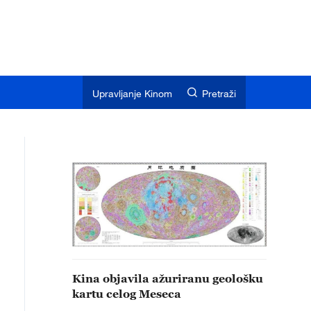
Upravljanje Kinom
Pretraži
Kina objavila ažuriranu geološku
kartu celog Meseca