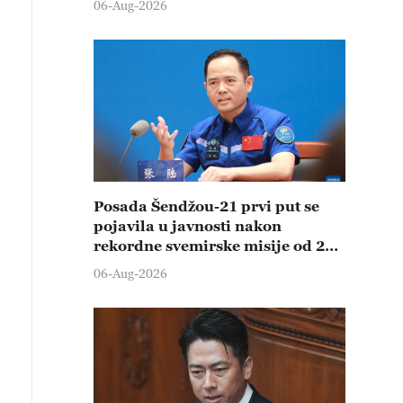
06-Aug-2026
Posada Šendžou-21 prvi put se
pojavila u javnosti nakon
rekordne svemirske misije od 210
dana
06-Aug-2026