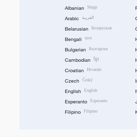
Albanian
Shqip
Arabic
العربية
Belarusian
Беларуская
Bengali
বাংলা
Bulgarian
Български
Cambodian
ខ្មែរ
Croatian
Hrvatski
Czech
Český
English
English
Esperanto
Esperanto
Filipino
Filipino