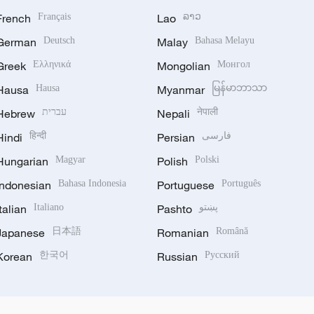
French
Français
Lao
ລາວ
German
Deutsch
Malay
Bahasa Melayu
Greek
Ελληνικά
Mongolian
Монгол
Hausa
Hausa
Myanmar
မြန်မာဘာသာ
Hebrew
עברית
Nepali
नेपाली
Hindi
हिन्दी
Persian
فارسی
Hungarian
Magyar
Polish
Polski
Indonesian
Bahasa Indonesia
Portuguese
Português
Italian
Italiano
Pashto
پښتو
Japanese
日本語
Romanian
Română
Korean
한국어
Russian
Русский