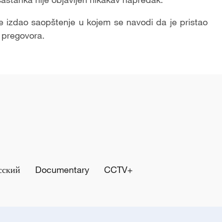
e izdao saopštenje u kojem se navodi da je pristao
h pregovora.
сский
Documentary
CCTV+