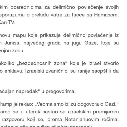
kim posrednicima za delimično povlačenje svojih
o sporazumu o prekidu vatre za taoce sa Hamasom,
Kan TV.
 novu mapu koja prikazuje delimično povlačenje iz
 Junisa, najvećeg grada na jugu Gaze, koje su
vojnu zonu.
ekoliko „bezbednosnih zona“ koje je Izrael stvorio
 enklavu. Izraelski zvaničnici su ranije saopštili da
načajan napredak“ u pregovorima.
ramp je rekao: „Veoma smo blizu dogovora o Gazi.“
Tramp se u utorak sastao sa izraelskim premijerom
razgovoru koji se, prema Netanjahuovim rečima,
astanka nije objavljen nikakav napredak.