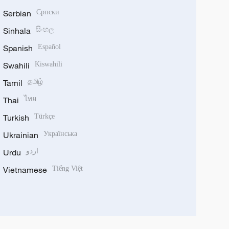
Serbian
Српски
Sinhala
සිංහල
Spanish
Español
Swahili
Kiswahili
Tamil
தமிழ்
Thai
ไทย
Turkish
Türkçe
Ukrainian
Українська
Urdu
اردو
Vietnamese
Tiếng Việt