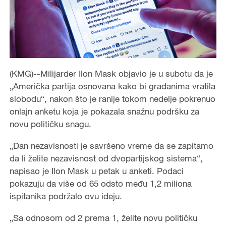
(KMG)--Milijarder Ilon Mask objavio je u subotu da je
„Američka partija osnovana kako bi građanima vratila
slobodu“, nakon što je ranije tokom nedelje pokrenuo
onlajn anketu koja je pokazala snažnu podršku za
novu političku snagu.
„Dan nezavisnosti je savršeno vreme da se zapitamo
da li želite nezavisnost od dvopartijskog sistema“,
napisao je Ilon Mask u petak u anketi. Podaci
pokazuju da više od 65 odsto među 1,2 miliona
ispitanika podržalo ovu ideju.
„Sa odnosom od 2 prema 1, želite novu političku