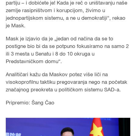
partiju – i dobićete je! Kada je reč o uništavanju naše
zemlje rasipništvom i korupcijom, živimo u
jednopartijskom sistemu, a ne u demokratiji“, rekao
je Mask.
Mask je izjavio da je „jedan od načina da se to
postigne bio bi da se potpuno fokusiramo na samo 2
ili 3 mesta u Senatu i 8 do 10 okruga u
Predstavničkom domu“.
Analitičari kažu da Maskov potez više liči na
visokoprofilnu taktiku pregovaranja nego na početak
značajnog preokreta u političkom sistemu SAD-a.
Pripremio: Šang Čao