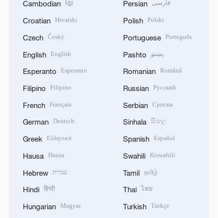
ខ្មែរ
فارسی
Cambodian
Persian
Hrvatski
Polski
Croatian
Polish
Český
Português
Czech
Portuguese
English
پښتو
English
Pashto
Esperanto
Română
Esperanto
Romanian
Filipino
Русский
Filipino
Russian
Français
Српски
French
Serbian
Deutsch
සිංහල
German
Sinhala
Ελληνικά
Español
Greek
Spanish
Hausa
Kiswahili
Hausa
Swahili
עברית
தமிழ்
Hebrew
Tamil
हिन्दी
ไทย
Hindi
Thai
Magyar
Türkçe
Hungarian
Turkish