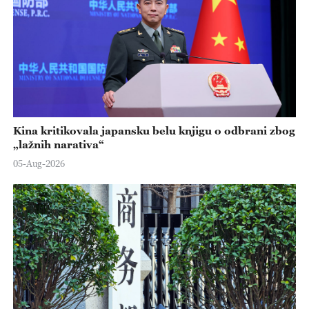
Kina kritikovala japansku belu knjigu o odbrani zbog
„lažnih narativa“
05-Aug-2026