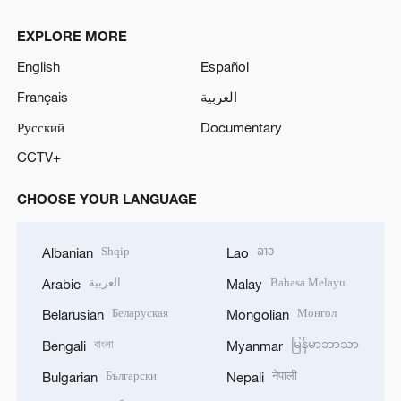
EXPLORE MORE
English
Español
Français
العربية
Русский
Documentary
CCTV+
CHOOSE YOUR LANGUAGE
Shqip
ລາວ
Albanian
Lao
العربية
Bahasa Melayu
Arabic
Malay
Беларуская
Монгол
Belarusian
Mongolian
বাংলা
မြန်မာဘာသာ
Bengali
Myanmar
Български
नेपाली
Bulgarian
Nepali