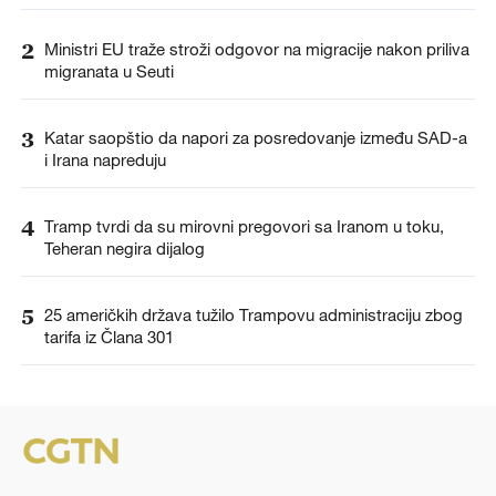
2
Ministri EU traže stroži odgovor na migracije nakon priliva
migranata u Seuti
3
Katar saopštio da napori za posredovanje između SAD-a
i Irana napreduju
4
Tramp tvrdi da su mirovni pregovori sa Iranom u toku,
Teheran negira dijalog
5
25 američkih država tužilo Trampovu administraciju zbog
tarifa iz Člana 301