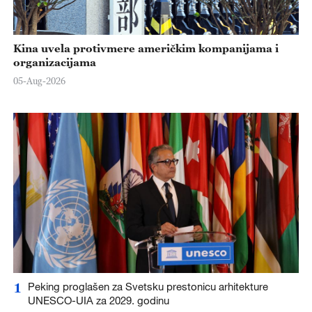
Kina uvela protivmere američkim kompanijama i
organizacijama
05-Aug-2026
1
Peking proglašen za Svetsku prestonicu arhitekture
UNESCO-UIA za 2029. godinu