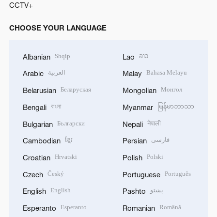
CCTV+
CHOOSE YOUR LANGUAGE
Shqip
ລາວ
Albanian
Lao
العربية
Bahasa Melayu
Arabic
Malay
Беларуская
Монгол
Belarusian
Mongolian
বাংলা
မြန်မာဘာသာ
Bengali
Myanmar
Български
नेपाली
Bulgarian
Nepali
ខ្មែរ
فارسی
Cambodian
Persian
Hrvatski
Polski
Croatian
Polish
Český
Português
Czech
Portuguese
English
پښتو
English
Pashto
Esperanto
Română
Esperanto
Romanian