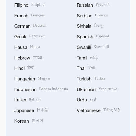
Filipino
Русский
Filipino
Russian
Français
Српски
French
Serbian
Deutsch
සිංහල
German
Sinhala
Ελληνικά
Español
Greek
Spanish
Hausa
Kiswahili
Hausa
Swahili
עברית
தமிழ்
Hebrew
Tamil
हिन्दी
ไทย
Hindi
Thai
Magyar
Türkçe
Hungarian
Turkish
Bahasa Indonesia
Українська
Indonesian
Ukrainian
Italiano
اردو
Italian
Urdu
日本語
Tiếng Việt
Japanese
Vietnamese
한국어
Korean