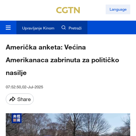
Language
Upravljanje Kinom
Pretraži
Američka anketa: Većina
Amerikanaca zabrinuta za političko
nasilje
07:52:50,02-Jul-2025
Share