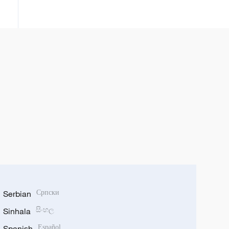
Serbian
Српски
Sinhala
සිංහල
Spanish
Español