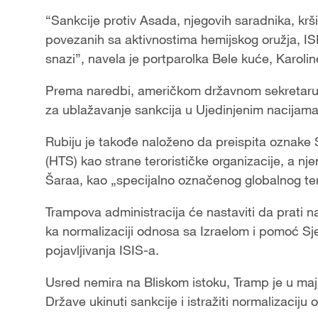
“Sankcije protiv Asada, njegovih saradnika, krš
povezanih sa aktivnostima hemijskog oružja, ISIS-
snazi”, navela je portparolka Bele kuće, Karoline
Prema naredbi, američkom državnom sekretaru M
za ublažavanje sankcija u Ujedinjenim nacijama
Rubiju je takođe naloženo da preispita oznake S
(HTS) kao strane terorističke organizacije, a n
Šaraa, kao „specijalno označenog globalnog ter
Trampova administracija će nastaviti da prati na
ka normalizaciji odnosa sa Izraelom i pomoć 
pojavljivanja ISIS-a.
Usred nemira na Bliskom istoku, Tramp je u maju
Države ukinuti sankcije i istražiti normalizacij