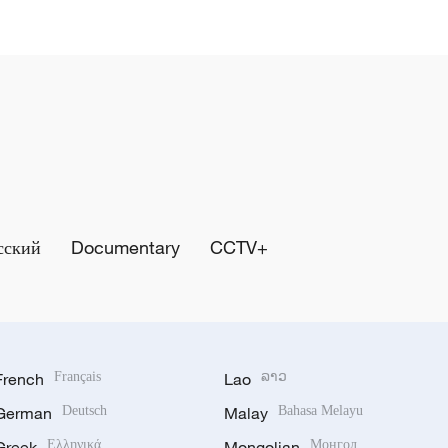
сский
Documentary
CCTV+
French
Français
Lao
ລາວ
German
Deutsch
Malay
Bahasa Melayu
Greek
Ελληνικά
Mongolian
Монгол