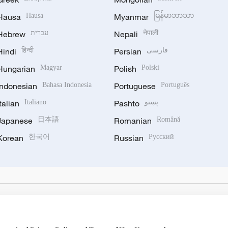
Hausa
Hausa
Myanmar
မြန်မာဘာသာ
Hebrew
עברית
Nepali
नेपाली
Hindi
हिन्दी
Persian
فارسی
Hungarian
Magyar
Polish
Polski
Indonesian
Bahasa Indonesia
Portuguese
Português
Italian
Italiano
Pashto
پښتو
Japanese
日本語
Romanian
Română
Korean
한국어
Russian
Русский