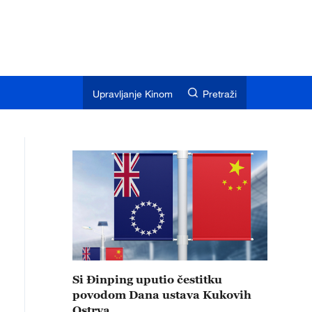
Upravljanje Kinom
Pretraži
Si Đinping uputio čestitku
povodom Dana ustava Kukovih
Ostrva