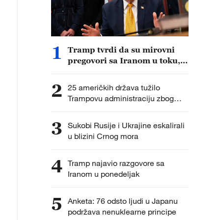
1
Tramp tvrdi da su mirovni
pregovori sa Iranom u toku,
Teheran negira dijalog
2
25 američkih država tužilo
Trampovu administraciju zbog
tarifa iz Člana 301
3
Sukobi Rusije i Ukrajine eskalirali
u blizini Crnog mora
4
Tramp najavio razgovore sa
Iranom u ponedeljak
5
Anketa: 76 odsto ljudi u Japanu
podržava nenuklearne principe