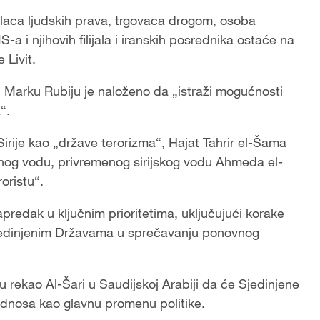
ilaca ljudskih prava, trgovaca drogom, osoba
a i njihovih filijala i iranskih posrednika ostaće na
 Livit.
arku Rubiju je naloženo da „istraži mogućnosti
“.
irije kao „države terorizma“, Hajat Tahrir el-Šama
jenog vođu, privremenog sirijskog vođu Ahmeda el-
oristu“.
predak u ključnim prioritetima, uključujući korake
Sjedinjenim Državama u sprečavanju ponovnog
 rekao Al-Šari u Saudijskoj Arabiji da će Sjedinjene
u odnosa kao glavnu promenu politike.