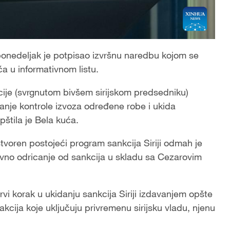
onedeljak je potpisao izvršnu naredbu kojom se
ća u informativnom listu.
cije (svrgnutom bivšem sirijskom predsedniku)
nje kontrole izvoza određene robe i ukida
štila je Bela kuća.
tvoren postojeći program sankcija Siriji odmah je
evno odricanje od sankcija u skladu sa Cezarovim
rvi korak u ukidanju sankcija Siriji izdavanjem opšte
kcija koje uključuju privremenu sirijsku vladu, njenu