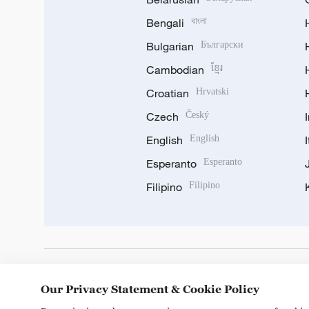
Bengali
বাংলা
Bulgarian
Български
Cambodian
ខ្មែរ
Croatian
Hrvatski
Czech
Český
English
English
Esperanto
Esperanto
Filipino
Filipino
DOWNLOAD OUR APP
Our Privacy Statement & Cookie Policy