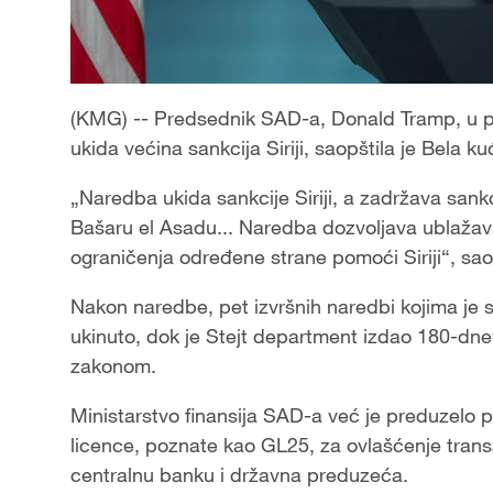
(KMG) -- Predsednik SAD-a, Donald Tramp, u p
ukida većina sankcija Siriji, saopštila je Bela ku
„Naredba ukida sankcije Siriji, a zadržava sank
Bašaru el Asadu... Naredba dozvoljava ublažava
ograničenja određene strane pomoći Siriji“, saop
Nakon naredbe, pet izvršnih naredbi kojima je s
ukinuto, dok je Stejt department izdao 180-dn
zakonom.
Ministarstvo finansija SAD-a već je preduzelo p
licence, poznate kao GL25, za ovlašćenje transa
centralnu banku i državna preduzeća.