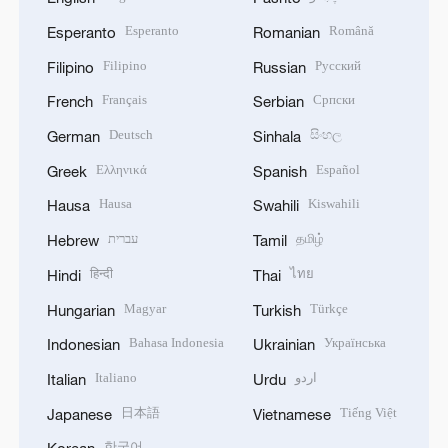
Esperanto
Română
Esperanto
Romanian
Filipino
Русский
Filipino
Russian
Français
Српски
French
Serbian
Deutsch
සිංහල
German
Sinhala
Ελληνικά
Español
Greek
Spanish
Hausa
Kiswahili
Hausa
Swahili
עברית
தமிழ்
Hebrew
Tamil
हिन्दी
ไทย
Hindi
Thai
Magyar
Türkçe
Hungarian
Turkish
Bahasa Indonesia
Українська
Indonesian
Ukrainian
Italiano
اردو
Italian
Urdu
日本語
Tiếng Việt
Japanese
Vietnamese
한국어