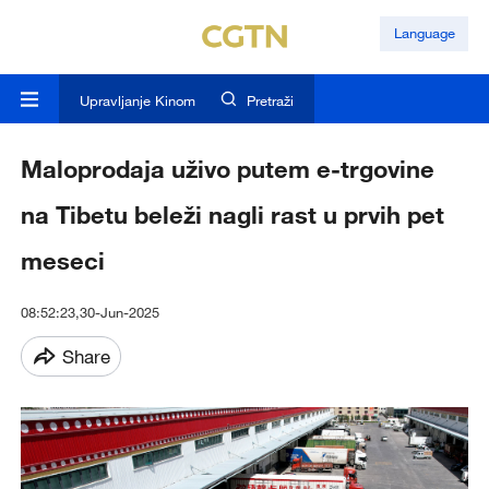
Language
Upravljanje Kinom
Pretraži
Maloprodaja uživo putem e-trgovine
na Tibetu beleži nagli rast u prvih pet
meseci
08:52:23,30-Jun-2025
Share