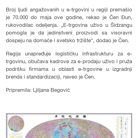
Broj ljudi angažovanih u e-trgovini u regiji premašio
je 70.000 do maja ove godine, rekao je Čen Đun,
rukovodilac odeljenja. „E-trgovina uživo u Šidzangu
pomogla je da jedinstveni proizvodi sa visoravni
dospeju na domaće i svetsko tržište“, dodao je Čen.
Regija unapređuje logističku infrastrukturu za e-
trgovinu, obučava kadrove za e-prodaju uživo i pruža
podršku firmama u oblasti e-trgovine u izgradnji
brenda i standardizaciji, naveo je Čen.
Pripremila: Ljiljana Begović