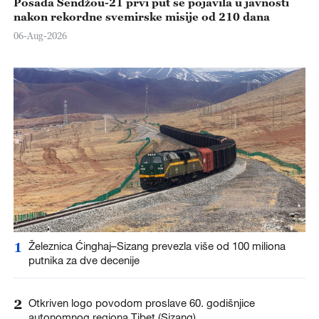
Posada Šendžou-21 prvi put se pojavila u javnosti
nakon rekordne svemirske misije od 210 dana
06-Aug-2026
1
Železnica Ćinghaj–Sizang prevezla više od 100 miliona
putnika za dve decenije
2
Otkriven logo povodom proslave 60. godišnjice
autonomnog regiona Tibet (Sizang)