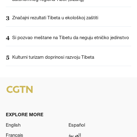
3
Značajni rezultati Tibeta u ekološkoj zaštiti
4
Si pozvao meštane na Tibetu da neguju etničko jedinstvo
5
Kulturni turizam doprinosi razvoju Tibeta
EXPLORE MORE
English
Español
Français
العربية