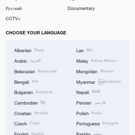
Русский
Documentary
CCTV+
CHOOSE YOUR LANGUAGE
Shqip
ລາວ
Albanian
Lao
العربية
Bahasa Melayu
Arabic
Malay
Беларуская
Монгол
Belarusian
Mongolian
বাংলা
မြန်မာဘာသာ
Bengali
Myanmar
Български
नेपाली
Bulgarian
Nepali
ខ្មែរ
فارسی
Cambodian
Persian
Hrvatski
Polski
Croatian
Polish
Český
Português
Czech
Portuguese
English
پښتو
English
Pashto