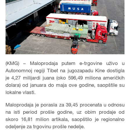
(KMG) – Maloprodaja putem e-trgovine uživo u
Autonomnoj regiji Tibet na jugozapadu Kine dostigla
je 4,27 milijardi juana (oko 596,49 miliona američkih
dolara) od januara do maja ove godine, saopštile su
lokalne vlasti.
Maloprodaja je porasla za 39,45 procenata u odnosu
na isti period prošle godine, uz obim prodaje od
skoro 16,81 milion artikala, saopštilo je regionalno
odeljenje za trgovinu prošle nedelje.