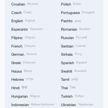
Hrvatski
Polski
Croatian
Polish
Český
Português
Czech
Portuguese
English
پښتو
English
Pashto
Esperanto
Română
Esperanto
Romanian
Filipino
Русский
Filipino
Russian
Français
Српски
French
Serbian
Deutsch
සිංහල
German
Sinhala
Ελληνικά
Español
Greek
Spanish
Hausa
Kiswahili
Hausa
Swahili
עברית
தமிழ்
Hebrew
Tamil
हिन्दी
ไทย
Hindi
Thai
Magyar
Türkçe
Hungarian
Turkish
Bahasa Indonesia
Українська
Indonesian
Ukrainian