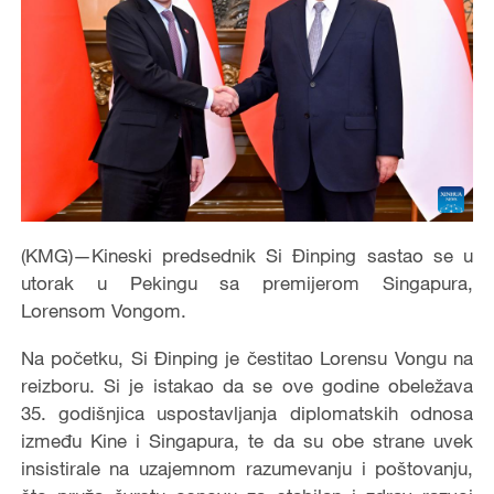
(KMG)—Kineski predsednik Si Đinping sastao se u
utorak u Pekingu sa premijerom Singapura,
Lorensom Vongom.
Na početku, Si Đinping je čestitao Lorensu Vongu na
reizboru. Si je istakao da se ove godine obeležava
35. godišnjica uspostavljanja diplomatskih odnosa
između Kine i Singapura, te da su obe strane uvek
insistirale na uzajemnom razumevanju i poštovanju,