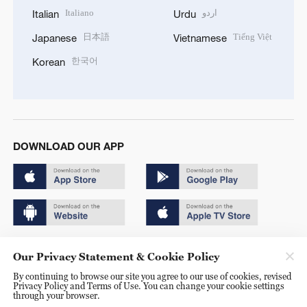
Italiano
اردو
Italian
Urdu
日本語
Tiếng Việt
Japanese
Vietnamese
한국어
Korean
DOWNLOAD OUR APP
Copyright © 2024 CGTN.
Our Privacy Statement & Cookie Policy
京ICP备20000184号
By continuing to browse our site you agree to our use of cookies, revised
Privacy Policy and Terms of Use. You can change your cookie settings
京公网安备 11010502050052号
through your browser.