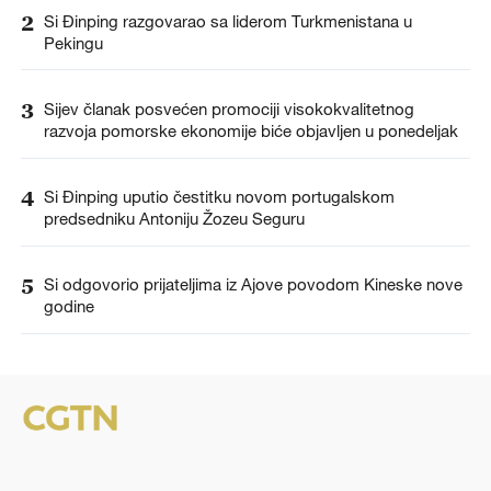
2
Si Đinping razgovarao sa liderom Turkmenistana u
Pekingu
3
Sijev članak posvećen promociji visokokvalitetnog
razvoja pomorske ekonomije biće objavljen u ponedeljak
4
Si Đinping uputio čestitku novom portugalskom
predsedniku Antoniju Žozeu Seguru
5
Si odgovorio prijateljima iz Ajove povodom Kineske nove
godine