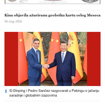
Kina objavila ažuriranu geološku kartu celog Meseca
06-Aug-2026
1
Si Đinping i Pedro Sančez razgovarali u Pekingu o jačanju
saradnje i globalnim izazovima