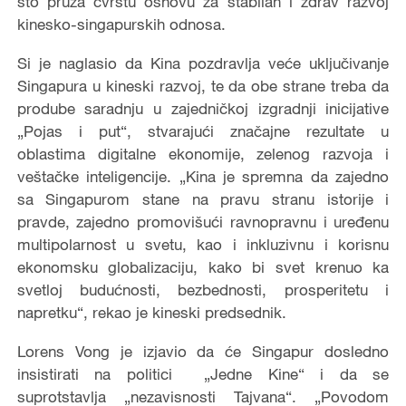
što pruža čvrstu osnovu za stabilan i zdrav razvoj
kinesko-singapurskih odnosa.
Si je naglasio da Kina pozdravlja veće uključivanje
Singapura u kineski razvoj, te da obe strane treba da
prodube saradnju u zajedničkoj izgradnji inicijative
„Pojas i put“, stvarajući značajne rezultate u
oblastima digitalne ekonomije, zelenog razvoja i
veštačke inteligencije. „Kina je spremna da zajedno
sa Singapurom stane na pravu stranu istorije i
pravde, zajedno promovišući ravnopravnu i uređenu
multipolarnost u svetu, kao i inkluzivnu i korisnu
ekonomsku globalizaciju, kako bi svet krenuo ka
svetloj budućnosti, bezbednosti, prosperitetu i
napretku“, rekao je kineski predsednik.
Lorens Vong je izjavio da će Singapur dosledno
insistirati na politici „Jedne Kine“ i da se
suprotstavlja „nezavisnosti Tajvana“. „Povodom