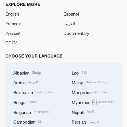
EXPLORE MORE
English
Español
Français
العربية
Русский
Documentary
CCTV+
CHOOSE YOUR LANGUAGE
Shqip
ລາວ
Albanian
Lao
العربية
Bahasa Melayu
Arabic
Malay
Беларуская
Монгол
Belarusian
Mongolian
বাংলা
မြန်မာဘာသာ
Bengali
Myanmar
Български
नेपाली
Bulgarian
Nepali
ខ្មែរ
فارسی
Cambodian
Persian