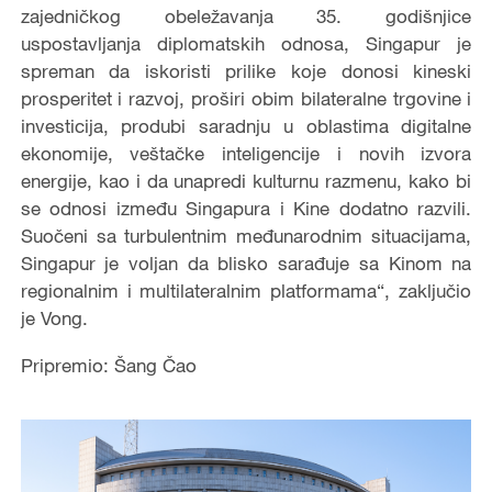
zajedničkog obeležavanja 35. godišnjice
uspostavljanja diplomatskih odnosa, Singapur je
spreman da iskoristi prilike koje donosi kineski
prosperitet i razvoj, proširi obim bilateralne trgovine i
investicija, produbi saradnju u oblastima digitalne
ekonomije, veštačke inteligencije i novih izvora
energije, kao i da unapredi kulturnu razmenu, kako bi
se odnosi između Singapura i Kine dodatno razvili.
Suočeni sa turbulentnim međunarodnim situacijama,
Singapur je voljan da blisko sarađuje sa Kinom na
regionalnim i multilateralnim platformama“, zaključio
je Vong.
Pripremio: Šang Čao