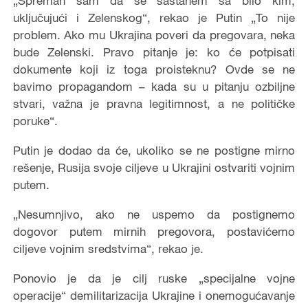
„Spreman sam da se sastanem sa bilo kim,
uključujući i Zelenskog“, rekao je Putin „To nije
problem. Ako mu Ukrajina poveri da pregovara, neka
bude Zelenski. Pravo pitanje je: ko će potpisati
dokumente koji iz toga proisteknu? Ovde se ne
bavimo propagandom – kada su u pitanju ozbiljne
stvari, važna je pravna legitimnost, a ne političke
poruke“.
Putin je dodao da će, ukoliko se ne postigne mirno
rešenje, Rusija svoje ciljeve u Ukrajini ostvariti vojnim
putem.
„Nesumnjivo, ako ne uspemo da postignemo
dogovor putem mirnih pregovora, postavićemo
ciljeve vojnim sredstvima“, rekao je.
Ponovio je da je cilj ruske „specijalne vojne
operacije“ demilitarizacija Ukrajine i onemogućavanje