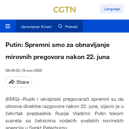
Language
Upravljanje Kinom
Pretraži
Putin: Spremni smo za obnavljanje
mirovnih pregovora nakon 22. juna
09:49:25,19-Jun-2025
Share
(KMG)--Ruski i ukrajinski pregovarači spremni su da
obnove direktne razgovore nakon 22. juna, izjavio je u
četvrtak predsednik Rusije Vladimir Putin tokom
susreta sa čelnicima vodećih svetskih novinskih
agencija u Sankt Peterburgu.