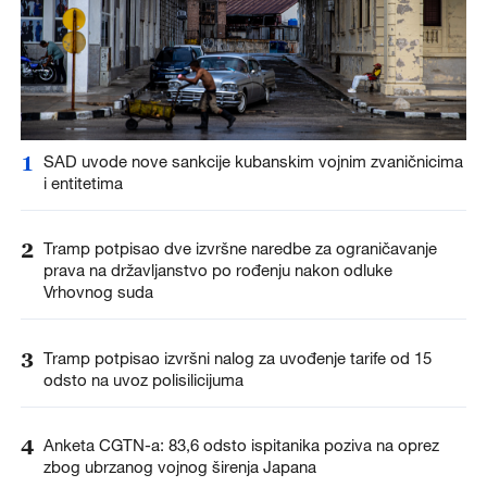
1
SAD uvode nove sankcije kubanskim vojnim zvaničnicima
i entitetima
2
Tramp potpisao dve izvršne naredbe za ograničavanje
prava na državljanstvo po rođenju nakon odluke
Vrhovnog suda
3
Tramp potpisao izvršni nalog za uvođenje tarife od 15
odsto na uvoz polisilicijuma
4
Anketa CGTN-a: 83,6 odsto ispitanika poziva na oprez
zbog ubrzanog vojnog širenja Japana