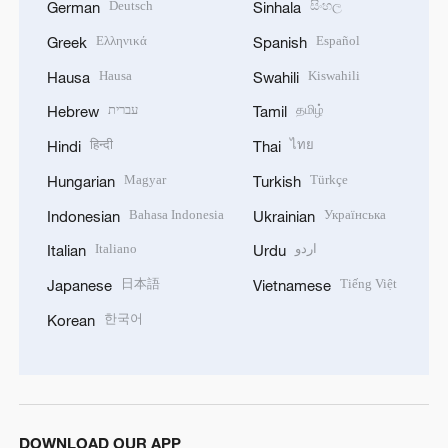
Deutsch
සිංහල
German
Sinhala
Ελληνικά
Español
Greek
Spanish
Hausa
Kiswahili
Hausa
Swahili
עברית
தமிழ்
Hebrew
Tamil
हिन्दी
ไทย
Hindi
Thai
Magyar
Türkçe
Hungarian
Turkish
Bahasa Indonesia
Українська
Indonesian
Ukrainian
Italiano
اردو
Italian
Urdu
日本語
Tiếng Việt
Japanese
Vietnamese
한국어
Korean
DOWNLOAD OUR APP