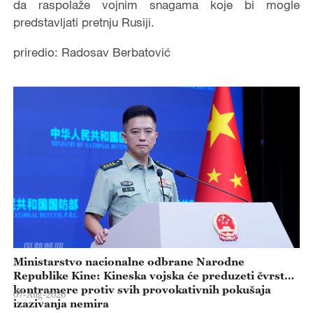
da raspolaže vojnim snagama koje bi mogle
predstavljati pretnju Rusiji.
priredio: Radosav Berbatović
Ministarstvo nacionalne odbrane Narodne
Republike Kine: Kineska vojska će preduzeti čvrste
kontramere protiv svih provokativnih pokušaja
07-Aug-2026
izazivanja nemira