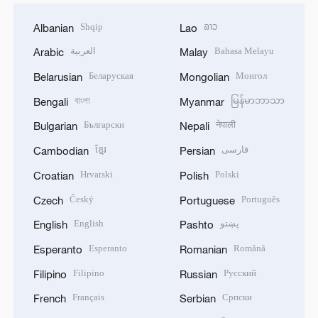
Shqip
ລາວ
Albanian
Lao
العربية
Bahasa Melayu
Arabic
Malay
Беларуская
Монгол
Belarusian
Mongolian
বাংলা
မြန်မာဘာသာ
Bengali
Myanmar
Български
नेपाली
Bulgarian
Nepali
ខ្មែរ
فارسی
Cambodian
Persian
Hrvatski
Polski
Croatian
Polish
Český
Português
Czech
Portuguese
English
پښتو
English
Pashto
Esperanto
Română
Esperanto
Romanian
Filipino
Русский
Filipino
Russian
Français
Српски
French
Serbian