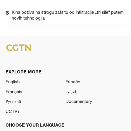
5
Kina poziva na strogu zaštitu od infiltracije „tri sile“ putem
novih tehnologija
EXPLORE MORE
English
Español
Français
العربية
Русский
Documentary
CCTV+
CHOOSE YOUR LANGUAGE