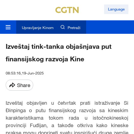
Language
Upravljanje Kinom
Pretraži
Izveštaj tink-tanka objašnjava put
finansijskog razvoja Kine
08:53:16,19-Jun-2025
Share
Izveštaj objavljen u četvrtak prati istraživanje Si
Đinpinga o putu finansijskog razvoja sa kineskim
karakteristikama tokom rada u istočnokineskoj
provinciji Fuđijan, a takođe otkriva kako kineske
prakse mogu doprineti svetu inspirišući druge zemlje