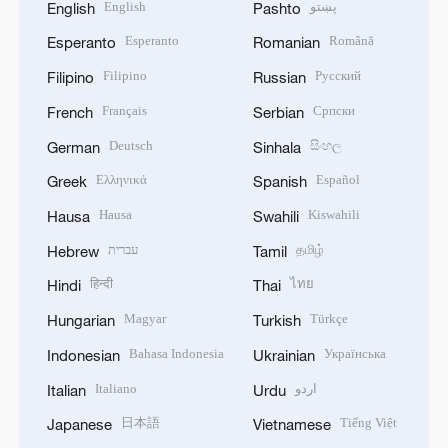
English
پښتو
English
Pashto
Esperanto
Română
Esperanto
Romanian
Filipino
Русский
Filipino
Russian
Français
Српски
French
Serbian
Deutsch
සිංහල
German
Sinhala
Ελληνικά
Español
Greek
Spanish
Hausa
Kiswahili
Hausa
Swahili
עברית
தமிழ்
Hebrew
Tamil
हिन्दी
ไทย
Hindi
Thai
Magyar
Türkçe
Hungarian
Turkish
Bahasa Indonesia
Українська
Indonesian
Ukrainian
Italiano
اردو
Italian
Urdu
日本語
Tiếng Việt
Japanese
Vietnamese