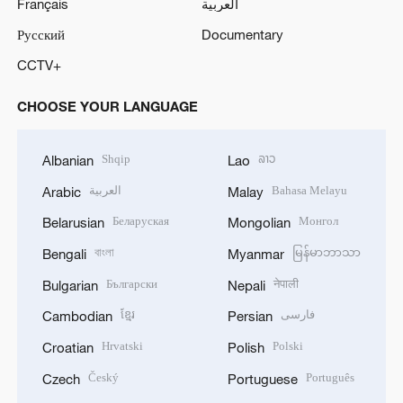
Français
العربية
Русский
Documentary
CCTV+
CHOOSE YOUR LANGUAGE
Shqip
ລາວ
Albanian
Lao
العربية
Bahasa Melayu
Arabic
Malay
Беларуская
Монгол
Belarusian
Mongolian
বাংলা
မြန်မာဘာသာ
Bengali
Myanmar
Български
नेपाली
Bulgarian
Nepali
ខ្មែរ
فارسی
Cambodian
Persian
Hrvatski
Polski
Croatian
Polish
Český
Português
Czech
Portuguese