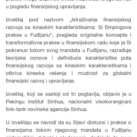
u pogledu finansijskog upravljanja.
Izveštaj pod nazivom „Istraživanje finansijskog
razvoja sa kineskim karakteristikama: Si Đinpingove
prakse u Fuđijanu“, pregleda originalne koncepte i
transformativne prakse u finansijskom radu koje je Si
pokrenuo tokom svog mandata u Fuđijanu, razrađuje
teorijske osnove i definišuće karakteristike puta
finansijskog razvoja sa kineskim karakteristikama i
otkriva kineska rešenja i mudrost za globalni
finansijski razvoj i upravljanje.
Izveštaj, koji se sastoji od tri poglavlja, objavio je u
Pekingu Institut Sinhua, nacionalni visokorangirani
tink-tank novinske agencije Sinhua.
U izveštaju se navodi da su Sijevi diskursi i prakse o
finansijama tokom njegovog mandata u Fuđijanu