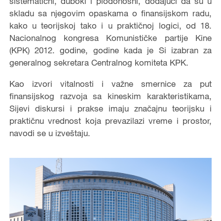
sistematični, duboki i plodonosni, dodajući da su u
skladu sa njegovim opaskama o finansijskom radu,
kako u teorijskoj tako i u praktičnoj logici, od 18.
Nacionalnog kongresa Komunističke partije Kine
(KPK) 2012. godine, godine kada je Si izabran za
generalnog sekretara Centralnog komiteta KPK.
Kao izvori vitalnosti i važne smernice za put
finansijskog razvoja sa kineskim karakteristikama,
Sijevi diskursi i prakse imaju značajnu teorijsku i
praktičnu vrednost koja prevazilazi vreme i prostor,
navodi se u izveštaju.