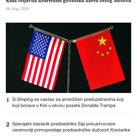
Kina objavila ažuriranu geološku kartu celog Meseca
06-Aug-2026
1
Si Đinping se sastao sa američkim preduzetnicima koji
koji borave u Kini u okviru posete Donalda Trampa
2
Specijalni izaslanik predsednika Sija prisustvovaće
ceremoniji primopredaje predsedničke dužnosti Kostarike