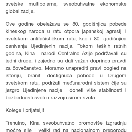
svetske multipolarne, sveobuhvatne ekonomske
globalizacije.
Ove godine obeležava se 80. godišnjica pobede
kineskog naroda u ratu otpora japanskoj agresiji i
svetskom antifašističkom ratu, kao i 80. godišnjica
osnivanja Ujedinjenih nacija. Tokom teških ratnih
godina, Kina i narodi Centralne Azije podržavali su
jedni druge, i zajedno su dali važan doprinos pravdi
za čovečanstvo. Moramo unaprediti pravi pogled na
istoriju, braniti dostignuća pobede u Drugom
svetskom ratu, podržati međunarodni sistem čije su
jezgro Ujedinjene nacije i doneti više stabilnosti i
bezbednosti svetu i razvoju širom sveta.
Kolege i prijatelji!
Trenutno, Kina sveobuhvatno promoviše izgradnju
moćne sile i veliki rad na nacionalnom preporodu