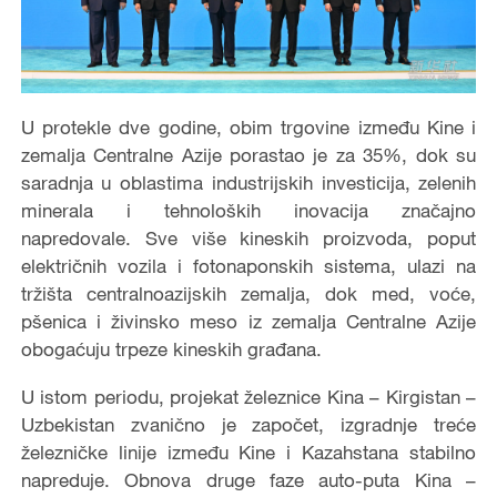
U protekle dve godine, obim trgovine između Kine i
zemalja Centralne Azije porastao je za 35%, dok su
saradnja u oblastima industrijskih investicija, zelenih
minerala i tehnoloških inovacija značajno
napredovale. Sve više kineskih proizvoda, poput
električnih vozila i fotonaponskih sistema, ulazi na
tržišta centralnoazijskih zemalja, dok med, voće,
pšenica i živinsko meso iz zemalja Centralne Azije
obogaćuju trpeze kineskih građana.
U istom periodu, projekat železnice Kina – Kirgistan –
Uzbekistan zvanično je započet, izgradnje treće
železničke linije između Kine i Kazahstana stabilno
napreduje. Obnova druge faze auto-puta Kina –