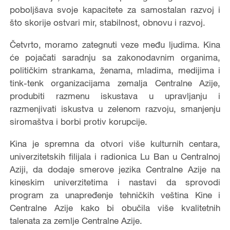
poboljšava svoje kapacitete za samostalan razvoj i
što skorije ostvari mir, stabilnost, obnovu i razvoj.
Četvrto, moramo zategnuti veze među ljudima. Kina
će pojačati saradnju sa zakonodavnim organima,
političkim strankama, ženama, mladima, medijima i
tink-tenk organizacijama zemalja Centralne Azije,
produbiti razmenu iskustava u upravljanju i
razmenjivati iskustva u zelenom razvoju, smanjenju
siromaštva i borbi protiv korupcije.
Kina je spremna da otvori više kulturnih centara,
univerzitetskih filijala i radionica Lu Ban u Centralnoj
Aziji, da dodaje smerove jezika Centralne Azije na
kineskim univerzitetima i nastavi da sprovodi
program za unapređenje tehničkih veština Kine i
Centralne Azije kako bi obučila više kvalitetnih
talenata za zemlje Centralne Azije.