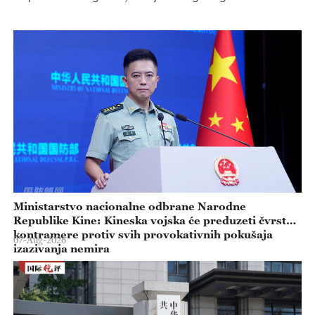
Ministarstvo nacionalne odbrane Narodne
Republike Kine: Kineska vojska će preduzeti čvrste
kontramere protiv svih provokativnih pokušaja
07-Aug-2026
izazivanja nemira