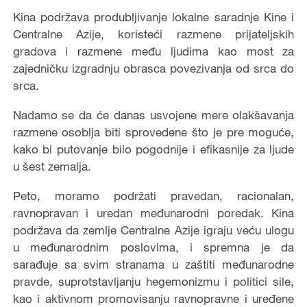
Kina podržava produbljivanje lokalne saradnje Kine i
Centralne Azije, koristeći razmene prijateljskih
gradova i razmene među ljudima kao most za
zajedničku izgradnju obrasca povezivanja od srca do
srca.
Nadamo se da će danas usvojene mere olakšavanja
razmene osoblja biti sprovedene što je pre moguće,
kako bi putovanje bilo pogodnije i efikasnije za ljude
u šest zemalja.
Peto, moramo podržati pravedan, racionalan,
ravnopravan i uredan međunarodni poredak. Kina
podržava da zemlje Centralne Azije igraju veću ulogu
u međunarodnim poslovima, i spremna je da
sarađuje sa svim stranama u zaštiti međunarodne
pravde, suprotstavljanju hegemonizmu i politici sile,
kao i aktivnom promovisanju ravnopravne i uređene