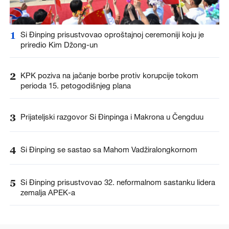
1
Si Đinping prisustvovao oproštajnoj ceremoniji koju je
priredio Kim Džong-un
2
KPK poziva na jačanje borbe protiv korupcije tokom
perioda 15. petogodišnjeg plana
3
Prijateljski razgovor Si Đinpinga i Makrona u Čengduu
4
Si Đinping se sastao sa Mahom Vadžiralongkornom
5
Si Đinping prisustvovao 32. neformalnom sastanku lidera
zemalja APEK-a