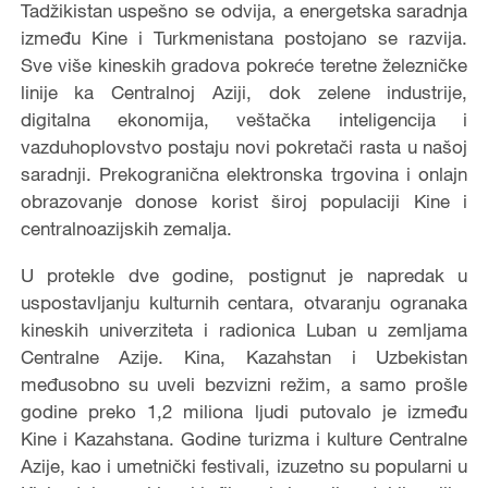
Tadžikistan uspešno se odvija, a energetska saradnja
između Kine i Turkmenistana postojano se razvija.
Sve više kineskih gradova pokreće teretne železničke
linije ka Centralnoj Aziji, dok zelene industrije,
digitalna ekonomija, veštačka inteligencija i
vazduhoplovstvo postaju novi pokretači rasta u našoj
saradnji. Prekogranična elektronska trgovina i onlajn
obrazovanje donose korist široj populaciji Kine i
centralnoazijskih zemalja.
U protekle dve godine, postignut je napredak u
uspostavljanju kulturnih centara, otvaranju ogranaka
kineskih univerziteta i radionica Luban u zemljama
Centralne Azije. Kina, Kazahstan i Uzbekistan
međusobno su uveli bezvizni režim, a samo prošle
godine preko 1,2 miliona ljudi putovalo je između
Kine i Kazahstana. Godine turizma i kulture Centralne
Azije, kao i umetnički festivali, izuzetno su popularni u