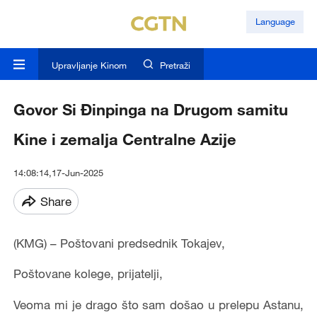
Language
Upravljanje Kinom
Pretraži
Govor Si Đinpinga na Drugom samitu
Kine i zemalja Centralne Azije
14:08:14,17-Jun-2025
Share
(KMG) – Poštovani predsednik Tokajev,
Poštovane kolege, prijatelji,
Veoma mi je drago što sam došao u prelepu Astanu,