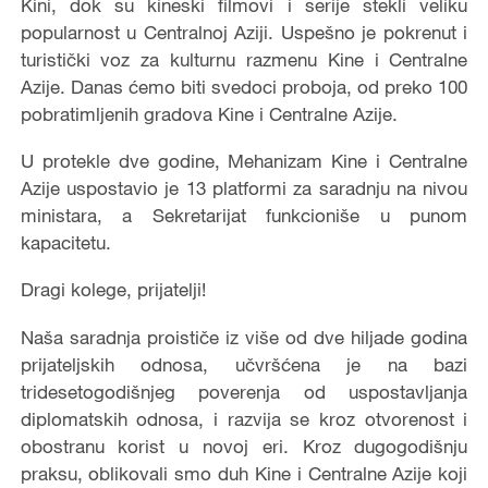
Kini, dok su kineski filmovi i serije stekli veliku
popularnost u Centralnoj Aziji. Uspešno je pokrenut i
turistički voz za kulturnu razmenu Kine i Centralne
Azije. Danas ćemo biti svedoci proboja, od preko 100
pobratimljenih gradova Kine i Centralne Azije.
U protekle dve godine, Mehanizam Kine i Centralne
Azije uspostavio je 13 platformi za saradnju na nivou
ministara, a Sekretarijat funkcioniše u punom
kapacitetu.
Dragi kolege, prijatelji!
Naša saradnja proističe iz više od dve hiljade godina
prijateljskih odnosa, učvršćena je na bazi
tridesetogodišnjeg poverenja od uspostavljanja
diplomatskih odnosa, i razvija se kroz otvorenost i
obostranu korist u novoj eri. Kroz dugogodišnju
praksu, oblikovali smo duh Kine i Centralne Azije koji