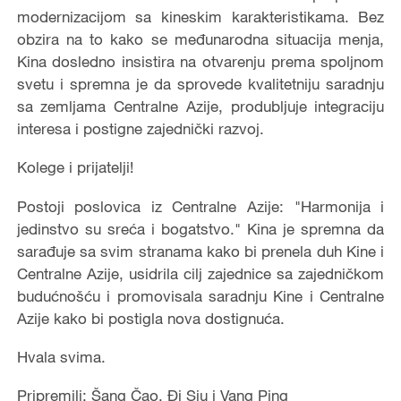
modernizacijom sa kineskim karakteristikama. Bez
obzira na to kako se međunarodna situacija menja,
Kina dosledno insistira na otvarenju prema spoljnom
svetu i spremna je da sprovede kvalitetniju saradnju
sa zemljama Centralne Azije, produbljuje integraciju
interesa i postigne zajednički razvoj.
Kolege i prijatelji!
Postoji poslovica iz Centralne Azije: "Harmonija i
jedinstvo su sreća i bogatstvo." Kina je spremna da
sarađuje sa svim stranama kako bi prenela duh Kine i
Centralne Azije, usidrila cilj zajednice sa zajedničkom
budućnošću i promovisala saradnju Kine i Centralne
Azije kako bi postigla nova dostignuća.
Hvala svima.
Pripremili: Šang Čao, Đi Sju i Vang Ping