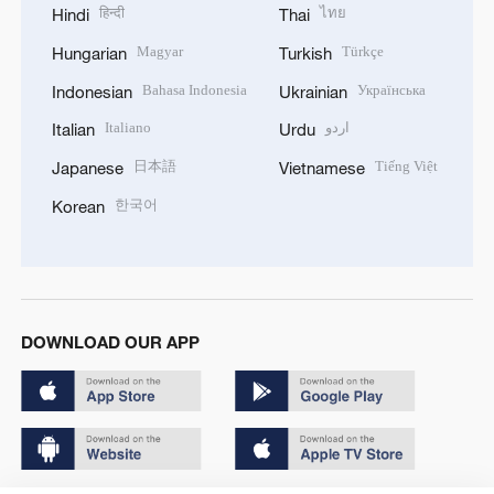
हिन्दी
ไทย
Hindi
Thai
Magyar
Türkçe
Hungarian
Turkish
Bahasa Indonesia
Українська
Indonesian
Ukrainian
Italiano
اردو
Italian
Urdu
日本語
Tiếng Việt
Japanese
Vietnamese
한국어
Korean
DOWNLOAD OUR APP