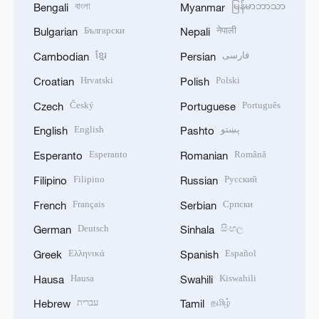
বাংলা
မြန်မာဘာသာ
Bengali
Myanmar
Български
नेपाली
Bulgarian
Nepali
ខ្មែរ
فارسی
Cambodian
Persian
Hrvatski
Polski
Croatian
Polish
Český
Português
Czech
Portuguese
English
پښتو
English
Pashto
Esperanto
Română
Esperanto
Romanian
Filipino
Русский
Filipino
Russian
Français
Српски
French
Serbian
Deutsch
සිංහල
German
Sinhala
Ελληνικά
Español
Greek
Spanish
Hausa
Kiswahili
Hausa
Swahili
עברית
தமிழ்
Hebrew
Tamil