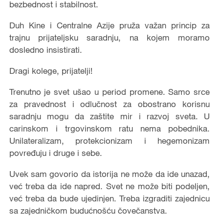
bezbednost i stabilnost.
Duh Kine i Centralne Azije pruža važan princip za
trajnu prijateljsku saradnju, na kojem moramo
dosledno insistirati.
Dragi kolege, prijatelji!
Trenutno je svet ušao u period promene. Samo srce
za pravednost i odlučnost za obostrano korisnu
saradnju mogu da zaštite mir i razvoj sveta. U
carinskom i trgovinskom ratu nema pobednika.
Unilateralizam, protekcionizam i hegemonizam
povređuju i druge i sebe.
Uvek sam govorio da istorija ne može da ide unazad,
već treba da ide napred. Svet ne može biti podeljen,
već treba da bude ujedinjen. Treba izgraditi zajednicu
sa zajedničkom budućnošću čovečanstva.