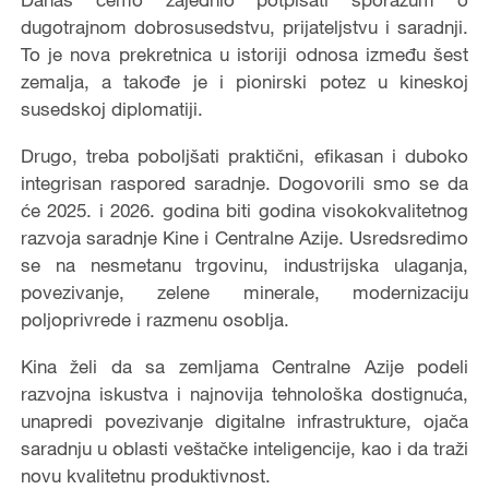
dugotrajnom dobrosusedstvu, prijateljstvu i saradnji.
To je nova prekretnica u istoriji odnosa između šest
zemalja, a takođe je i pionirski potez u kineskoj
susedskoj diplomatiji.
Drugo, treba poboljšati praktični, efikasan i duboko
integrisan raspored saradnje. Dogovorili smo se da
će 2025. i 2026. godina biti godina visokokvalitetnog
razvoja saradnje Kine i Centralne Azije. Usredsredimo
se na nesmetanu trgovinu, industrijska ulaganja,
povezivanje, zelene minerale, modernizaciju
poljoprivrede i razmenu osoblja.
Kina želi da sa zemljama Centralne Azije podeli
razvojna iskustva i najnovija tehnološka dostignuća,
unapredi povezivanje digitalne infrastrukture, ojača
saradnju u oblasti veštačke inteligencije, kao i da traži
novu kvalitetnu produktivnost.