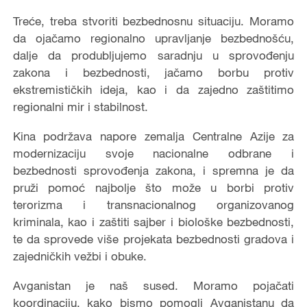
Treće, treba stvoriti bezbednosnu situaciju. Moramo
da ojačamo regionalno upravljanje bezbednošću,
dalje da produbljujemo saradnju u sprovođenju
zakona i bezbednosti, jačamo borbu protiv
ekstremističkih ideja, kao i da zajedno zaštitimo
regionalni mir i stabilnost.
Kina podržava napore zemalja Centralne Azije za
modernizaciju svoje nacionalne odbrane i
bezbednosti sprovođenja zakona, i spremna je da
pruži pomoć najbolje što može u borbi protiv
terorizma i transnacionalnog organizovanog
kriminala, kao i zaštiti sajber i biološke bezbednosti,
te da sprovede više projekata bezbednosti gradova i
zajedničkih vežbi i obuke.
Avganistan je naš sused. Moramo pojačati
koordinaciju, kako bismo pomogli Avganistanu da