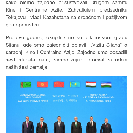
kako bismo zajedno prisustvovali Drugom samitu
Kine i Centralne Azije. Zahvaljujem predsedniku
Tokajevu i vladi Kazahstana na srdačnom i pažljivom
gostoprimstvu.
Pre dve godine, okupili smo se u kineskom gradu
Sijanu, gde smo zajednički objavili „Viziju Sijana“ o
saradnji Kine i Centralne Azije. Zajedno smo posadili
šest stabala nara, simbolizujući procvat saradnje
naših šest zemalja.