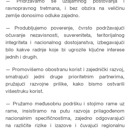
— Pridržavamo se uzajamnog poštovanja i
ravnopravnog tretmana, i bez obzira na veličinu
zemlje donosimo odluke zajedno.
— Produbljujemo poverenje, čvrsto podržavajući
očuvanje nezavisnosti, suvereniteta, teritorijalnog
integriteta i nacionalnog dostojanstva, izbegavajući
bilo kakve radnje koje bi ugrozile ključne interese
jednih i drugih.
— Promovišemo obostranu korist i zajednički razvoj,
smatrajući jedni druge prioritetnim partnerima,
pružajući razvojne prilike, kako bismo ostvarili
višestruku korist.
— Pružamo međusobnu podršku i stojimo rame uz
rame, insistiramo na putu razvoja prilagođenom
nacionalnim specifičnostima, zajedno odgovarajući
na različite rizike i izazove i čuvajući regionalnu