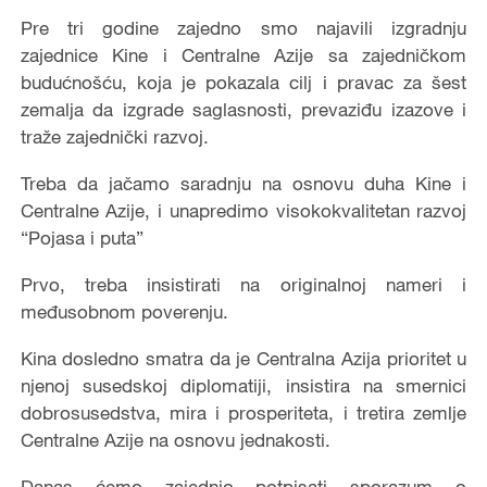
Pre tri godine zajedno smo najavili izgradnju
zajednice Kine i Centralne Azije sa zajedničkom
budućnošću, koja je pokazala cilj i pravac za šest
zemalja da izgrade saglasnosti, prevaziđu izazove i
traže zajednički razvoj.
Treba da jačamo saradnju na osnovu duha Kine i
Centralne Azije, i unapredimo visokokvalitetan razvoj
“Pojasa i puta”
Prvo, treba insistirati na originalnoj nameri i
međusobnom poverenju.
Kina dosledno smatra da je Centralna Azija prioritet u
njenoj susedskoj diplomatiji, insistira na smernici
dobrosusedstva, mira i prosperiteta, i tretira zemlje
Centralne Azije na osnovu jednakosti.
Danas ćemo zajednio potpisati sporazum o