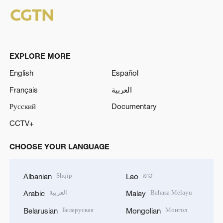
EXPLORE MORE
English
Español
Français
العربية
Русский
Documentary
CCTV+
CHOOSE YOUR LANGUAGE
Shqip
ລາວ
Albanian
Lao
العربية
Bahasa Melayu
Arabic
Malay
Беларуская
Монгол
Belarusian
Mongolian