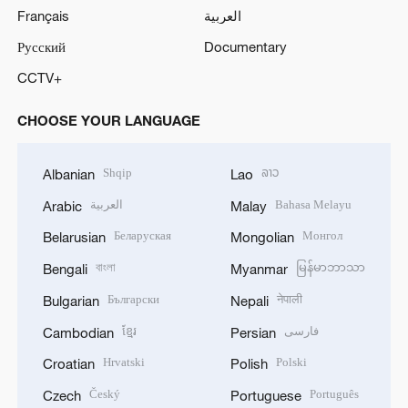
Français
العربية
Русский
Documentary
CCTV+
CHOOSE YOUR LANGUAGE
Shqip
ລາວ
Albanian
Lao
العربية
Bahasa Melayu
Arabic
Malay
Беларуская
Монгол
Belarusian
Mongolian
বাংলা
မြန်မာဘာသာ
Bengali
Myanmar
Български
नेपाली
Bulgarian
Nepali
ខ្មែរ
فارسی
Cambodian
Persian
Hrvatski
Polski
Croatian
Polish
Český
Português
Czech
Portuguese