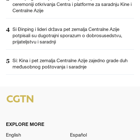
ceremoniji otkrivanja Centra i platforme za saradnju Kine i
Centralne Azije
4
Si Đinping i lideri država pet zemalja Centralne Azije
potpisali su dugotrajni sporazum o dobrosusedstvu,
prijateljstvu i saradnji
5
Si: Kina i pet zemalja Centralne Azije zajedno grade duh
međusobnog poštovanja i saradnje
EXPLORE MORE
English
Español