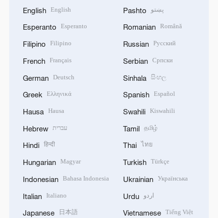
English
پښتو
English
Pashto
Esperanto
Română
Esperanto
Romanian
Filipino
Русский
Filipino
Russian
Français
Српски
French
Serbian
Deutsch
සිංහල
German
Sinhala
Ελληνικά
Español
Greek
Spanish
Hausa
Kiswahili
Hausa
Swahili
עברית
தமிழ்
Hebrew
Tamil
हिन्दी
ไทย
Hindi
Thai
Magyar
Türkçe
Hungarian
Turkish
Bahasa Indonesia
Українська
Indonesian
Ukrainian
Italiano
اردو
Italian
Urdu
日本語
Tiếng Việt
Japanese
Vietnamese