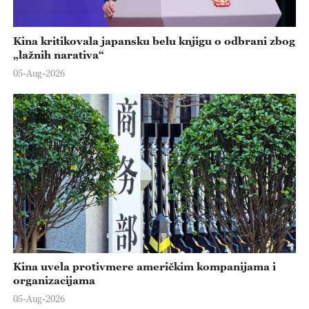
Kina kritikovala japansku belu knjigu o odbrani zbog
„lažnih narativa“
05-Aug-2026
Kina uvela protivmere američkim kompanijama i
organizacijama
05-Aug-2026