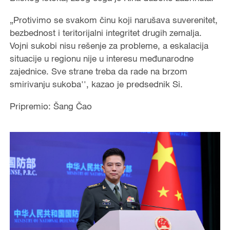
„Protivimo se svakom činu koji narušava suverenitet,
bezbednost i teritorijalni integritet drugih zemalja.
Vojni sukobi nisu rešenje za probleme, a eskalacija
situacije u regionu nije u interesu međunarodne
zajednice. Sve strane treba da rade na brzom
smirivanju sukoba'', kazao je predsednik Si.
Pripremio: Šang Čao