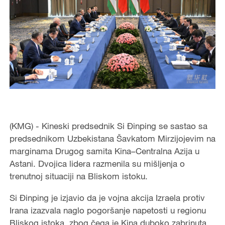
(KMG) - Kineski predsednik Si Đinping se sastao sa
predsednikom Uzbekistana Šavkatom Mirzijojevim na
marginama Drugog samita Kina–Centralna Azija u
Astani. Dvojica lidera razmenila su mišljenja o
trenutnoj situaciji na Bliskom istoku.
Si Đinping je izjavio da je vojna akcija Izraela protiv
Irana izazvala naglo pogoršanje napetosti u regionu
Bliskog istoka, zbog čega je Kina duboko zabrinuta.