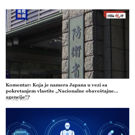
Komentar: Koja je namera Japana u vezi sa
pokretanjem vlastite „Nacionalne obaveštajne
agencije“?
01-Aug-2026