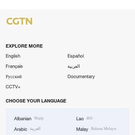
EXPLORE MORE
English
Español
Français
العربية
Русский
Documentary
CCTV+
CHOOSE YOUR LANGUAGE
Shqip
ລາວ
Albanian
Lao
العربية
Bahasa Melayu
Arabic
Malay