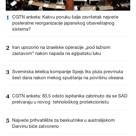
1
CGTN anketa: Kakvu poruku šalje završetak najveće
posleratne reorganizacije japanskog obaveštajnog
sistema?
2
Iran upozorio na izraelske operacije „pod lažnom
zastavom“ nakon napada na egipatsku luku
3
Svemirska letelica kompanije Spejs Iks pluta prevrnuta
šest dana nakon mekog spuštanja na površinu okeana
4
CGTN anketa: 83,5 odsto ispitanika zabrinuto da se SAD
pretvaraju u novog tehnološkog protekcionistu
5
Najveće prihvatilište za beskućnike u australijskom
Darvinu biće zatvoreno