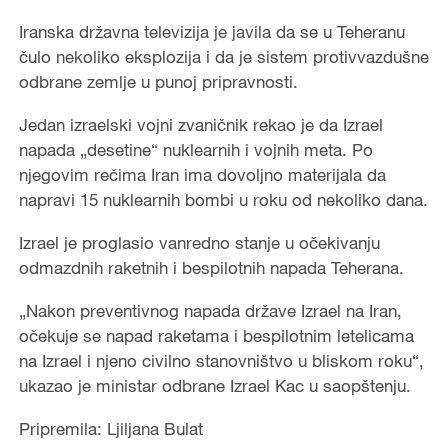
Iranska državna televizija je javila da se u Teheranu
čulo nekoliko eksplozija i da je sistem protivvazdušne
odbrane zemlje u punoj pripravnosti.
Jedan izraelski vojni zvaničnik rekao je da Izrael
napada „desetine“ nuklearnih i vojnih meta. Po
njegovim rečima Iran ima dovoljno materijala da
napravi 15 nuklearnih bombi u roku od nekoliko dana.
Izrael je proglasio vanredno stanje u očekivanju
odmazdnih raketnih i bespilotnih napada Teherana.
„Nakon preventivnog napada države Izrael na Iran,
očekuje se napad raketama i bespilotnim letelicama
na Izrael i njeno civilno stanovništvo u bliskom roku“,
ukazao je ministar odbrane Izrael Kac u saopštenju.
Pripremila: Ljiljana Bulat