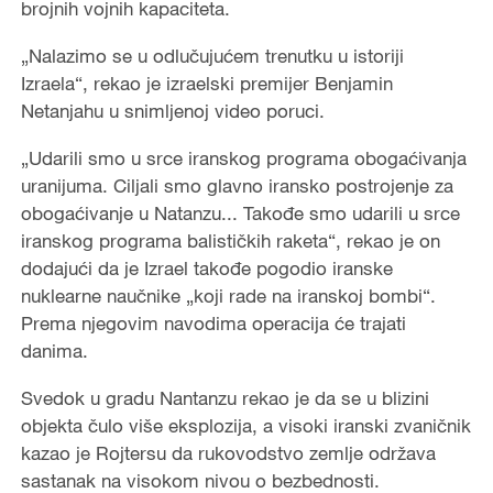
brojnih vojnih kapaciteta.
„Nalazimo se u odlučujućem trenutku u istoriji
Izraela“, rekao je izraelski premijer Benjamin
Netanjahu u snimljenoj video poruci.
„Udarili smo u srce iranskog programa obogaćivanja
uranijuma. Ciljali smo glavno iransko postrojenje za
obogaćivanje u Natanzu... Takođe smo udarili u srce
iranskog programa balističkih raketa“, rekao je on
dodajući da je Izrael takođe pogodio iranske
nuklearne naučnike „koji rade na iranskoj bombi“.
Prema njegovim navodima operacija će trajati
danima.
Svedok u gradu Nantanzu rekao je da se u blizini
objekta čulo više eksplozija, a visoki iranski zvaničnik
kazao je Rojtersu da rukovodstvo zemlje održava
sastanak na visokom nivou o bezbednosti.