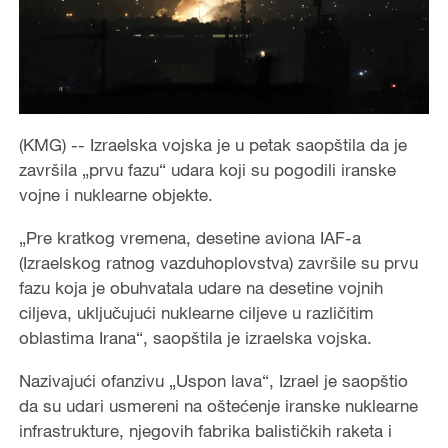
(KMG) -- Izraelska vojska je u petak saopštila da je
završila „prvu fazu“ udara koji su pogodili iranske
vojne i nuklearne objekte.
„Pre kratkog vremena, desetine aviona IAF-a
(Izraelskog ratnog vazduhoplovstva) završile su prvu
fazu koja je obuhvatala udare na desetine vojnih
ciljeva, uključujući nuklearne ciljeve u različitim
oblastima Irana“, saopštila je izraelska vojska.
Nazivajući ofanzivu „Uspon lava“, Izrael je saopštio
da su udari usmereni na oštećenje iranske nuklearne
infrastrukture, njegovih fabrika balističkih raketa i