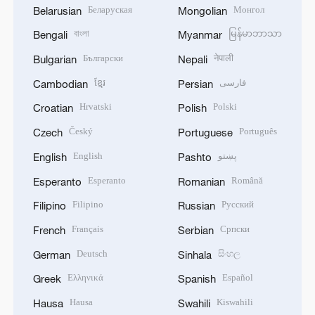
Беларуская
Монгол
Belarusian
Mongolian
বাংলা
မြန်မာဘာသာ
Bengali
Myanmar
Български
नेपाली
Bulgarian
Nepali
ខ្មែរ
فارسی
Cambodian
Persian
Hrvatski
Polski
Croatian
Polish
Český
Português
Czech
Portuguese
English
پښتو
English
Pashto
Esperanto
Română
Esperanto
Romanian
Filipino
Русский
Filipino
Russian
Français
Српски
French
Serbian
Deutsch
සිංහල
German
Sinhala
Ελληνικά
Español
Greek
Spanish
Hausa
Kiswahili
Hausa
Swahili