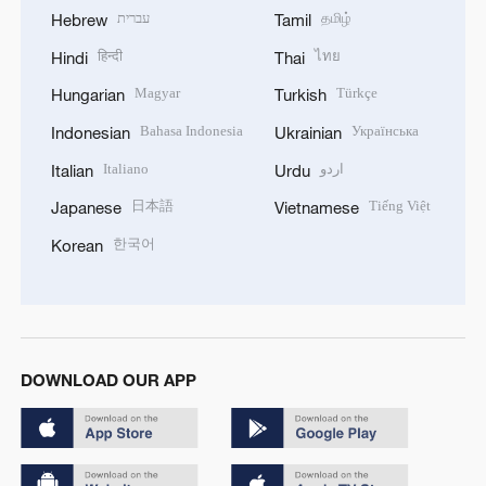
עברית
தமிழ்
Hebrew
Tamil
हिन्दी
ไทย
Hindi
Thai
Magyar
Türkçe
Hungarian
Turkish
Bahasa Indonesia
Українська
Indonesian
Ukrainian
Italiano
اردو
Italian
Urdu
日本語
Tiếng Việt
Japanese
Vietnamese
한국어
Korean
DOWNLOAD OUR APP