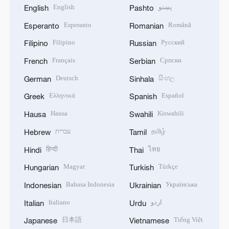
English
پښتو
English
Pashto
Esperanto
Română
Esperanto
Romanian
Filipino
Русский
Filipino
Russian
Français
Српски
French
Serbian
Deutsch
සිංහල
German
Sinhala
Ελληνικά
Español
Greek
Spanish
Hausa
Kiswahili
Hausa
Swahili
עברית
தமிழ்
Hebrew
Tamil
हिन्दी
ไทย
Hindi
Thai
Magyar
Türkçe
Hungarian
Turkish
Bahasa Indonesia
Українська
Indonesian
Ukrainian
Italiano
اردو
Italian
Urdu
日本語
Tiếng Việt
Japanese
Vietnamese