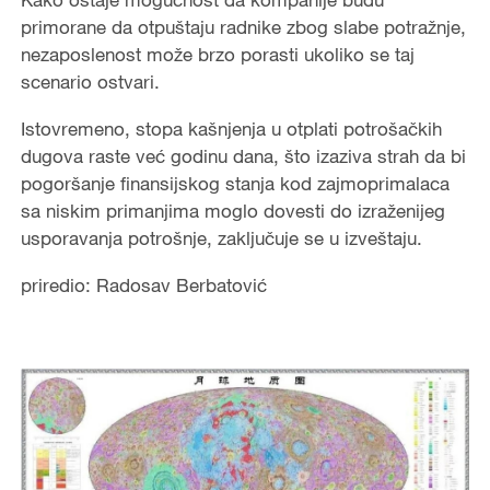
primorane da otpuštaju radnike zbog slabe potražnje,
nezaposlenost može brzo porasti ukoliko se taj
scenario ostvari.
Istovremeno, stopa kašnjenja u otplati potrošačkih
dugova raste već godinu dana, što izaziva strah da bi
pogoršanje finansijskog stanja kod zajmoprimalaca
sa niskim primanjima moglo dovesti do izraženijeg
usporavanja potrošnje, zaključuje se u izveštaju.
priredio: Radosav Berbatović