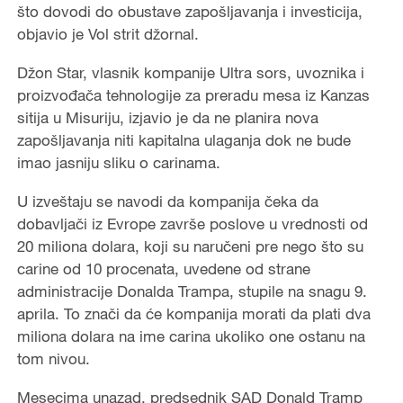
što dovodi do obustave zapošljavanja i investicija,
objavio je Vol strit džornal.
Džon Star, vlasnik kompanije Ultra sors, uvoznika i
proizvođača tehnologije za preradu mesa iz Kanzas
sitija u Misuriju, izjavio je da ne planira nova
zapošljavanja niti kapitalna ulaganja dok ne bude
imao jasniju sliku o carinama.
U izveštaju se navodi da kompanija čeka da
dobavljači iz Evrope završe poslove u vrednosti od
20 miliona dolara, koji su naručeni pre nego što su
carine od 10 procenata, uvedene od strane
administracije Donalda Trampa, stupile na snagu 9.
aprila. To znači da će kompanija morati da plati dva
miliona dolara na ime carina ukoliko one ostanu na
tom nivou.
Mesecima unazad, predsednik SAD Donald Tramp