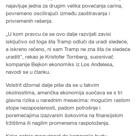
najavljuje jedna za drugim velika povećanja carina,
povremeno oscilirajući između zaoštravanja i
privremenih rešenja.
„U kom pravcu će se ovo dalje razvijati zavisi
isključivo od toga šta Tramp odluči da uradi sledeće,
a iskreno rečeno, ni sam Tramp ne zna šta će sledeće
uraditi“, rekao je Kristofer Tornberg, suosnivač
kompanije Bejkon ekonomiks iz Los Anđelesa,
navodi se u članku.
Volstrit džornal dalje piše da se u takvim
okolnostima, američka ekonomija suočava se s tri
glavna rizika u narednim mesecima: mogućim rastom
stope nezaposlenosti, padom potrošnje i
poremećajima izazvanim šokovima na finansijskim
tržištima ili naglim promenama raspoloženja.
Kako ostaje mogućnost da kompanije budu