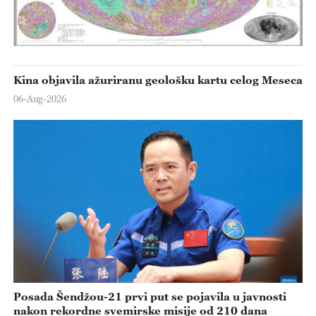
Kina objavila ažuriranu geološku kartu celog Meseca
06-Aug-2026
Posada Šendžou-21 prvi put se pojavila u javnosti
nakon rekordne svemirske misije od 210 dana