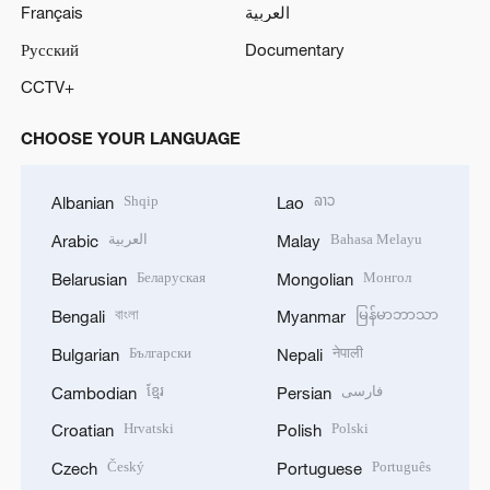
Français
العربية
Русский
Documentary
CCTV+
CHOOSE YOUR LANGUAGE
Shqip
ລາວ
Albanian
Lao
العربية
Bahasa Melayu
Arabic
Malay
Беларуская
Монгол
Belarusian
Mongolian
বাংলা
မြန်မာဘာသာ
Bengali
Myanmar
Български
नेपाली
Bulgarian
Nepali
ខ្មែរ
فارسی
Cambodian
Persian
Hrvatski
Polski
Croatian
Polish
Český
Português
Czech
Portuguese