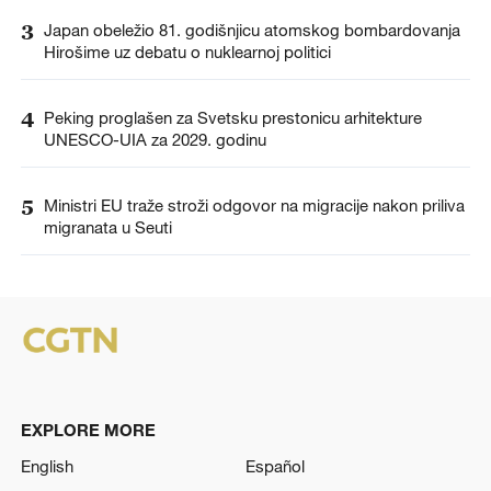
3
Japan obeležio 81. godišnjicu atomskog bombardovanja
Hirošime uz debatu o nuklearnoj politici
4
Peking proglašen za Svetsku prestonicu arhitekture
UNESCO-UIA za 2029. godinu
5
Ministri EU traže stroži odgovor na migracije nakon priliva
migranata u Seuti
EXPLORE MORE
English
Español