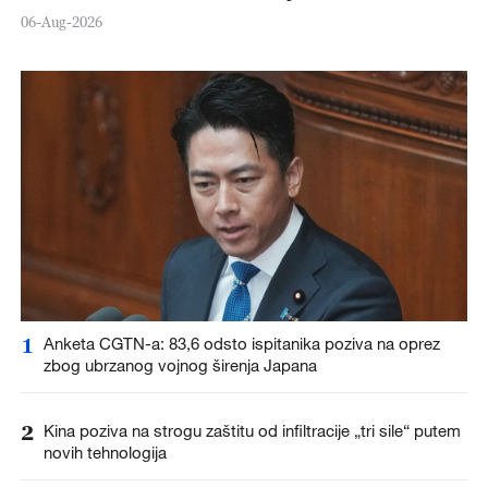
06-Aug-2026
1
Anketa CGTN-a: 83,6 odsto ispitanika poziva na oprez
zbog ubrzanog vojnog širenja Japana
2
Kina poziva na strogu zaštitu od infiltracije „tri sile“ putem
novih tehnologija