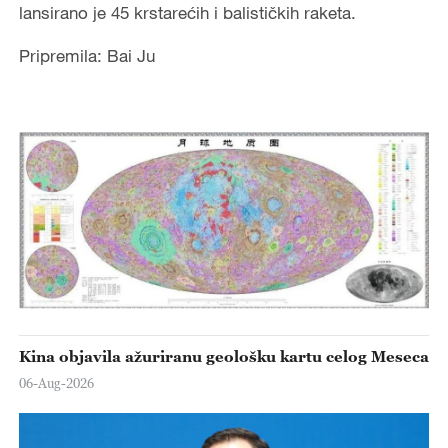
lansirano je 45 krstarećih i balističkih raketa.
Pripremila: Bai Ju
Kina objavila ažuriranu geološku kartu celog Meseca
06-Aug-2026