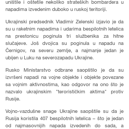
uništile i oštetile nekoliko strateških bombardera u
napadima izvedenim duboko u ruskoj teritoriji.
Ukrajinski predsednik Vladimir Zelenski izjavio je da
su u raketnim napadima i udarima bespilotnih letelica
na prestonicu poginula tri službenika za hitne
slučajeve. Još dvojica su poginula u napadu na
Černigov, na severu zemlje, a najmanje jedan je
ubijen u Luku na severozapadu Ukrajine.
Rusko Ministarstvo odbrane saopštilo je da su
izvršeni napadi na vojne objekte i objekte povezane
sa vojnim aktivnostima, kao odgovor na ono što je
nazvalo ukrajinskim "terorističkim aktima" protiv
Rusije.
Vojno-vazdušne snage Ukrajine saopštile su da je
Rusija koristila 407 bespilotnih letelica – što je jedan
od najmasovnijih napada izvedenih do sada, a