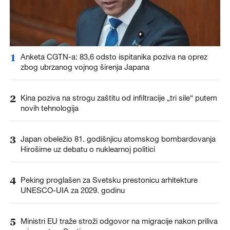
1
Anketa CGTN-a: 83,6 odsto ispitanika poziva na oprez
zbog ubrzanog vojnog širenja Japana
2
Kina poziva na strogu zaštitu od infiltracije „tri sile“ putem
novih tehnologija
3
Japan obeležio 81. godišnjicu atomskog bombardovanja
Hirošime uz debatu o nuklearnoj politici
4
Peking proglašen za Svetsku prestonicu arhitekture
UNESCO-UIA za 2029. godinu
5
Ministri EU traže stroži odgovor na migracije nakon priliva