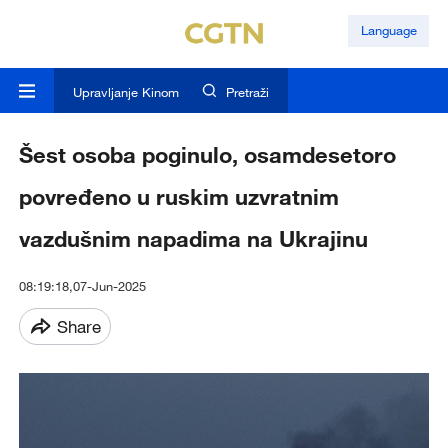
Language
Upravljanje Kinom
Pretraži
Šest osoba poginulo, osamdesetoro
povređeno u ruskim uzvratnim
vazdušnim napadima na Ukrajinu
08:19:18,07-Jun-2025
Share