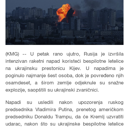
(KMG) -- U petak rano ujutro, Rusija je izvršila
intenzivan raketni napad koristeći bespilotne letelice
na ukrajinsku prestonicu Kijev. U napadima je
poginulo najmanje šest osoba, dok je povređeno njih
osamdeset, a širom zemlje odjeknule su snažne
explozije, saopštili su ukrajinski zvaničnici.
Napadi su usledili nakon upozorenja ruskog
predsednika Vladimira Putina, prenetog američkom
predsedniku Donaldu Trampu, da će Kremlj uzvratiti
udarac, nakon što su ukrajinske bespilotne letelice