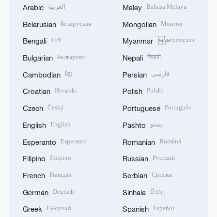
العربية
Bahasa Melayu
Arabic
Malay
Беларуская
Монгол
Belarusian
Mongolian
বাংলা
မြန်မာဘာသာ
Bengali
Myanmar
Български
नेपाली
Bulgarian
Nepali
ខ្មែរ
فارسی
Cambodian
Persian
Hrvatski
Polski
Croatian
Polish
Český
Português
Czech
Portuguese
English
پښتو
English
Pashto
Esperanto
Română
Esperanto
Romanian
Filipino
Русский
Filipino
Russian
Français
Српски
French
Serbian
Deutsch
සිංහල
German
Sinhala
Ελληνικά
Español
Greek
Spanish