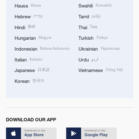
Hausa
Kiswahili
Hausa
Swahili
עברית
தமிழ்
Hebrew
Tamil
हिन्दी
ไทย
Hindi
Thai
Magyar
Türkçe
Hungarian
Turkish
Bahasa Indonesia
Українська
Indonesian
Ukrainian
Italiano
اردو
Italian
Urdu
日本語
Tiếng Việt
Japanese
Vietnamese
한국어
Korean
DOWNLOAD OUR APP