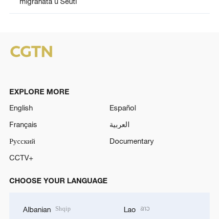
migranata u Seuti
EXPLORE MORE
English
Español
Français
العربية
Русский
Documentary
CCTV+
CHOOSE YOUR LANGUAGE
Shqip
ລາວ
Albanian
Lao