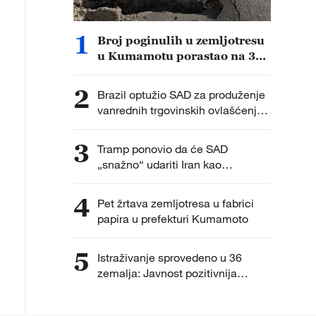
1
Broj poginulih u zemljotresu
u Kumamotu porastao na 30,
saopštila japanska
premijerka
2
Brazil optužio SAD za produženje
vanrednih trgovinskih ovlašćenja
na osnovu "neosnovanih" tvrdnji
3
Tramp ponovio da će SAD
„snažno“ udariti Iran kao
odmazdu
4
Pet žrtava zemljotresa u fabrici
papira u prefekturi Kumamoto
5
Istraživanje sprovedeno u 36
zemalja: Javnost pozitivnija
prema Kini nego prema SAD