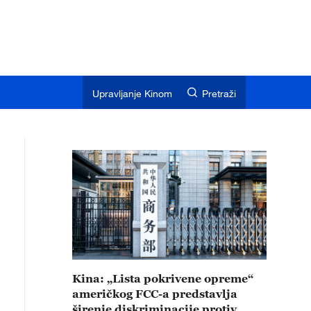
Upravljanje Kinom
Pretraži
Kina: „Lista pokrivene opreme“
američkog FCC-a predstavlja
širenje diskriminacije protiv