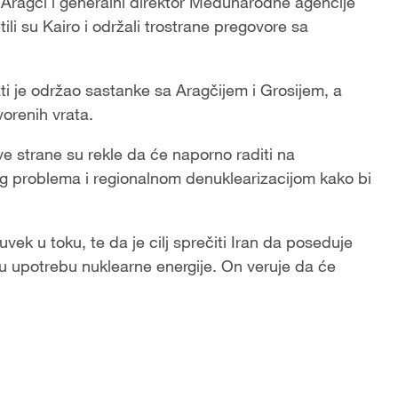
 Aragči i generalni direktor Međunarodne agencije
li su Kairo i održali trostrane pregovore sa
ti je održao sastanke sa Aragčijem i Grosijem, a
vorenih vrata.
e strane su rekle da će naporno raditi na
og problema i regionalnom denuklearizacijom kako bi
ek u toku, te da je cilj sprečiti Iran da poseduje
rnu upotrebu nuklearne energije. On veruje da će