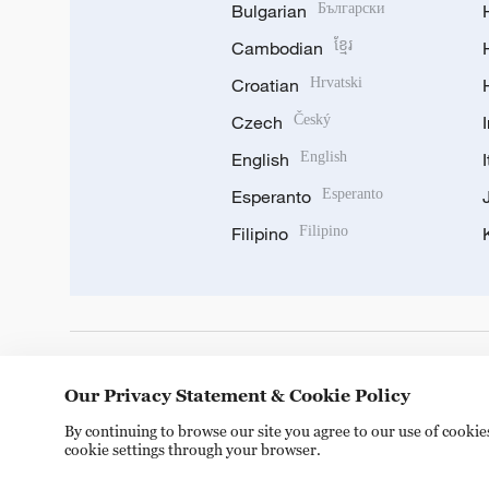
Bulgarian
Български
Cambodian
ខ្មែរ
Croatian
Hrvatski
Czech
Český
English
English
Esperanto
Esperanto
Filipino
Filipino
DOWNLOAD OUR APP
Our Privacy Statement & Cookie Policy
By continuing to browse our site you agree to our use of cooki
cookie settings through your browser.