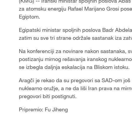
(KMG) -- Iranski ministar spoljnih poslova Abas
za atomsku energiju Rafael Marijano Grosi poseti
Egiptom.
Egipatski ministar spoljnih poslova Badr Abdela
zatim su sve tri strane održale sastanak iza zat
Na konferenciji za novinare nakon sastanaka, sv
postizanju mirnog rešavanja iranskog nuklearn
se izbegla daljnja eskalacija na Bliskom istoku.
Aragči je rekao da su pregovori sa SAD-om još uv
nuklearno oružje, a ne da liši Iran prava na mi
pregovori biti postignuti.
Pripremio: Fu Jiheng