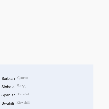
Serbian
Српски
Sinhala
සිංහල
Spanish
Español
Swahili
Kiswahili