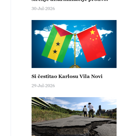
kineskih proizvoda
30-Jul-2026
Si čestitao Karlosu Vila Novi
29-Jul-2026