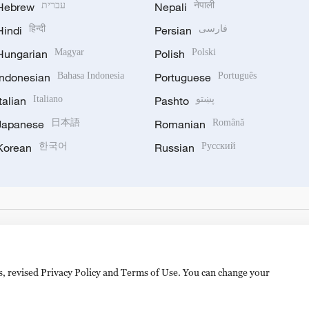
Hebrew
עברית
Nepali
नेपाली
Hindi
हिन्दी
Persian
فارسی
Hungarian
Magyar
Polish
Polski
Indonesian
Bahasa Indonesia
Portuguese
Português
Italian
Italiano
Pashto
پښتو
Japanese
日本語
Romanian
Română
Korean
한국어
Russian
Русский
es, revised Privacy Policy and Terms of Use. You can change your