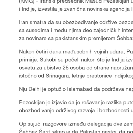
(KMG) - Iranski predsednik Masud Pezeškijan u
i Indije, izvestila je zvanična novinska agencija
Iran smatra da su obezbeđivanje održive bezbed
sa susedima i među njima deo zajedničkih intere
za novinare sa pakistanskim premijerom Šehbazo
Nakon četiri dana međusobnih vojnih udara, Paki
primirje. Sukobi su počeli nakon što je Indija 
osvetu za ubistvo 26 osoba od strane naoruža
istočno od Srinagara, letnje prestonice indijsk
Nju Delhi je optužio Islamabad da podržava na
Pezeškijan je izjavio da je rešavanje razlika pu
obezbeđivanje održivog razvoja i bezbednosti u 
Opisujući razgovore između delegacija dve zeml
Šehbaz Šarif rekao je da Pakistan nastoji da p