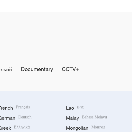
сский
Documentary
CCTV+
French
Français
Lao
ລາວ
German
Deutsch
Malay
Bahasa Melayu
Greek
Ελληνικά
Mongolian
Монгол