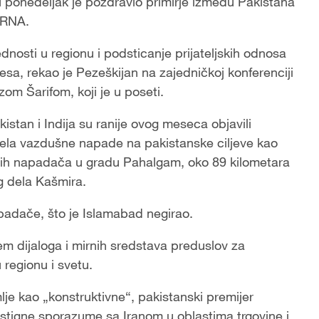
 ponedeljak je pozdravio primirje između Pakistana
 IRNA.
nosti u regionu i podsticanje prijateljskih odnosa
sa, rekao je Pezeškijan na zajedničkoj konferenciji
m Šarifom, koji je u poseti.
stan i Indija su ranije ovog meseca objavili
izvela vazdušne napade na pakistanske ciljeve kao
nih napadača u gradu Pahalgam, oko 89 kilometara
og dela Kašmira.
padače, što je Islamabad negirao.
tem dijaloga i mirnih sredstava preduslov za
regionu i svetu.
je kao „konstruktivne“, pakistanski premijer
ostigne sporazume sa Iranom u oblastima trgovine i