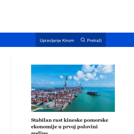
Upravljanje Kinom
Pretraži
Stabilan rast kineske pomorske
ekonomije u prvoj polovini
godine