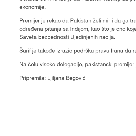
ekonomije.
Premijer je rekao da Pakistan želi mir i da ga t
određena pitanja sa Indijom, kao što je ono koj
Saveta bezbednosti Ujedinjenih nacija.
Šarif je takođe izrazio podršku pravu Irana da r
Na čelu visoke delegacije, pakistanski premije
Pripremila: Ljiljana Begović