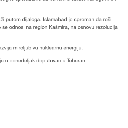
raži putem dijaloga. Islamabad je spreman da reši
e se odnosi na region Kašmira, na osnovu rezolucija
azvija miroljubivu nuklearnu energiju.
r je u ponedeljak doputovao u Teheran.