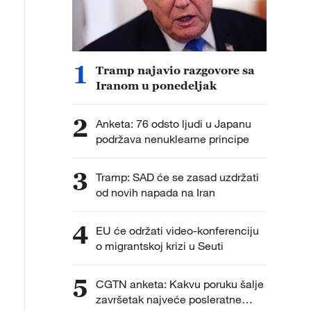
1
Tramp najavio razgovore sa
Iranom u ponedeljak
2
Anketa: 76 odsto ljudi u Japanu
podržava nenuklearne principe
3
Tramp: SAD će se zasad uzdržati
od novih napada na Iran
4
EU će održati video-konferenciju
o migrantskoj krizi u Seuti
5
CGTN anketa: Kakvu poruku šalje
završetak najveće posleratne