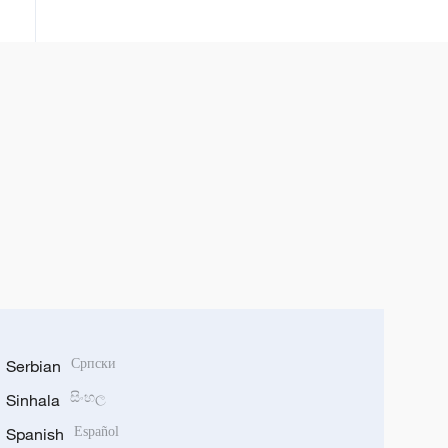
reorganizacije japanskog
obaveštajnog sistema?
Serbian
Српски
Sinhala
සිංහල
Spanish
Español