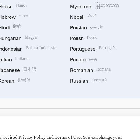
Hausa
Hausa
Myanmar
မြန်မာဘာသာ
Hebrew
עברית
Nepali
नेपाली
Hindi
हिन्दी
Persian
فارسی
Hungarian
Magyar
Polish
Polski
Indonesian
Bahasa Indonesia
Portuguese
Português
Italian
Italiano
Pashto
پښتو
Japanese
日本語
Romanian
Română
Korean
한국어
Russian
Русский
es, revised Privacy Policy and Terms of Use. You can change your