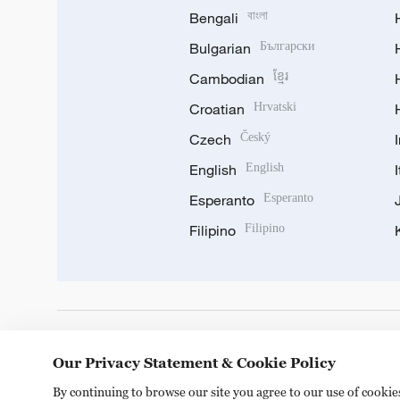
Bengali
বাংলা
Bulgarian
Български
Cambodian
ខ្មែរ
Croatian
Hrvatski
Czech
Český
English
English
Esperanto
Esperanto
Filipino
Filipino
DOWNLOAD OUR APP
Our Privacy Statement & Cookie Policy
By continuing to browse our site you agree to our use of cooki