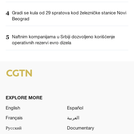
4
Gradi se kula od 29 spratova kod železničke stanice Novi
Beograd
5
Naftnim kompanijama u Srbiji dozvoljeno korišćenje
operativnih rezervi evro dizela
EXPLORE MORE
English
Español
Français
العربية
Русский
Documentary