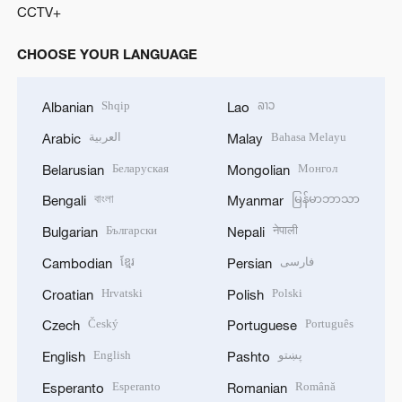
CCTV+
CHOOSE YOUR LANGUAGE
Shqip
ລາວ
Albanian
Lao
العربية
Bahasa Melayu
Arabic
Malay
Беларуская
Монгол
Belarusian
Mongolian
বাংলা
မြန်မာဘာသာ
Bengali
Myanmar
Български
नेपाली
Bulgarian
Nepali
ខ្មែរ
فارسی
Cambodian
Persian
Hrvatski
Polski
Croatian
Polish
Český
Português
Czech
Portuguese
English
پښتو
English
Pashto
Esperanto
Română
Esperanto
Romanian