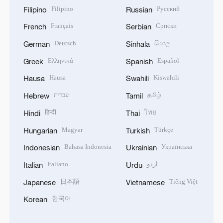
Filipino
Русский
Filipino
Russian
Français
Српски
French
Serbian
Deutsch
සිංහල
German
Sinhala
Ελληνικά
Español
Greek
Spanish
Hausa
Kiswahili
Hausa
Swahili
עברית
தமிழ்
Hebrew
Tamil
हिन्दी
ไทย
Hindi
Thai
Magyar
Türkçe
Hungarian
Turkish
Bahasa Indonesia
Українська
Indonesian
Ukrainian
Italiano
اردو
Italian
Urdu
日本語
Tiếng Việt
Japanese
Vietnamese
한국어
Korean