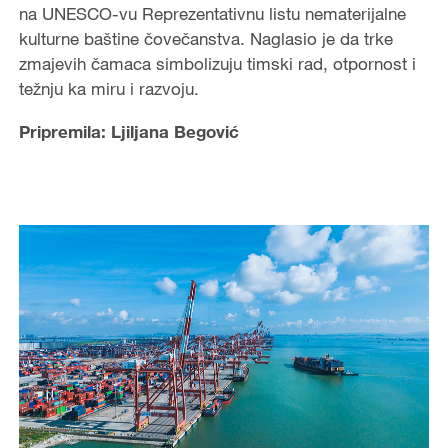
na UNESCO-vu Reprezentativnu listu nematerijalne
kulturne baštine čovečanstva. Naglasio je da trke
zmajevih čamaca simbolizuju timski rad, otpornost i
težnju ka miru i razvoju.
Pripremila: Ljiljana Begović