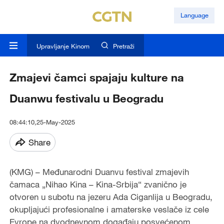
Language
Upravljanje Kinom
Pretraži
Zmajevi čamci spajaju kulture na
Duanwu festivalu u Beogradu
08:44:10,25-May-2025
Share
(KMG) – Međunarodni Duanvu festival zmajevih
čamaca „Nihao Kina – Kina-Srbija“ zvanično je
otvoren u subotu na jezeru Ada Ciganlija u Beogradu,
okupljajući profesionalne i amaterske veslače iz cele
Evrope na dvodnevnom događaju posvećenom