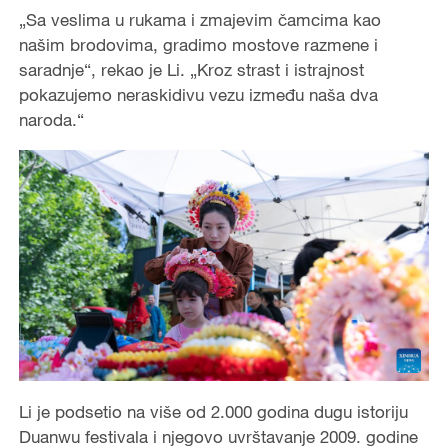
„Sa veslima u rukama i zmajevim čamcima kao
našim brodovima, gradimo mostove razmene i
saradnje“, rekao je Li. „Kroz strast i istrajnost
pokazujemo neraskidivu vezu između naša dva
naroda.“
Li je podsetio na više od 2.000 godina dugu istoriju
Duanwu festivala i njegovo uvrštavanje 2009. godine