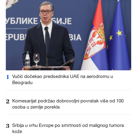
1
Vučić dočekao predsednika UAE na aerodromu u
Beogradu
2
Komesarijat podržao dobrovoljni povratak više od 100
osoba u zemlje porekla
3
Srbija u vrhu Evrope po smrtnosti od malignog tumora
kože