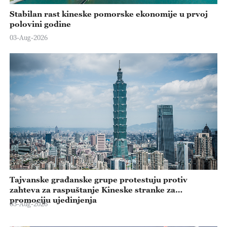
Stabilan rast kineske pomorske ekonomije u prvoj
polovini godine
03-Aug-2026
Tajvanske građanske grupe protestuju protiv
zahteva za raspuštanje Kineske stranke za
promociju ujedinjenja
03-Aug-2026