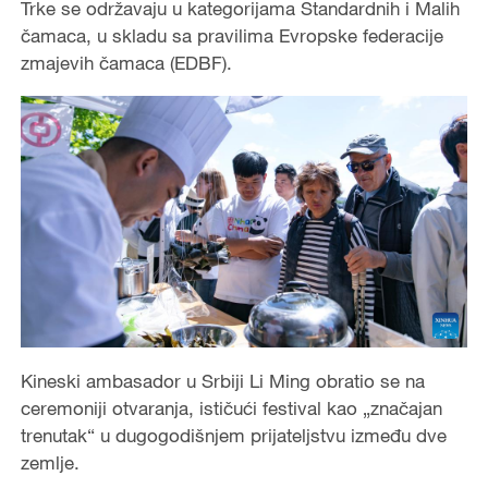
Trke se održavaju u kategorijama Standardnih i Malih
čamaca, u skladu sa pravilima Evropske federacije
zmajevih čamaca (EDBF).
Kineski ambasador u Srbiji Li Ming obratio se na
ceremoniji otvaranja, ističući festival kao „značajan
trenutak“ u dugogodišnjem prijateljstvu između dve
zemlje.