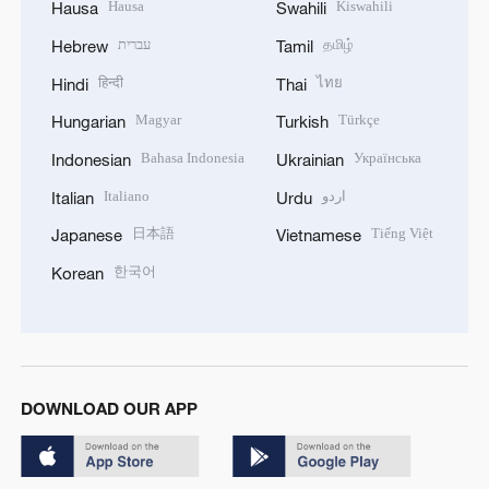
Hausa
Kiswahili
Hausa
Swahili
עברית
தமிழ்
Hebrew
Tamil
हिन्दी
ไทย
Hindi
Thai
Magyar
Türkçe
Hungarian
Turkish
Bahasa Indonesia
Українська
Indonesian
Ukrainian
Italiano
اردو
Italian
Urdu
日本語
Tiếng Việt
Japanese
Vietnamese
한국어
Korean
DOWNLOAD OUR APP