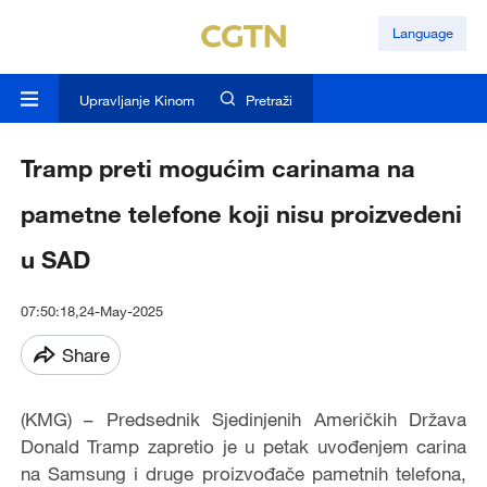
Language
Upravljanje Kinom
Pretraži
Tramp preti mogućim carinama na
pametne telefone koji nisu proizvedeni
u SAD
07:50:18,24-May-2025
Share
(KMG) – Predsednik Sjedinjenih Američkih Država
Donald Tramp zapretio je u petak uvođenjem carina
na Samsung i druge proizvođače pametnih telefona,