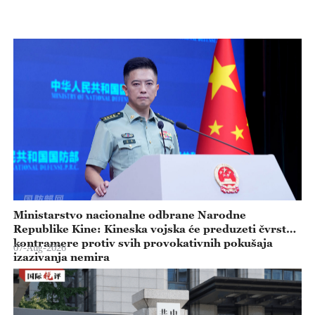
Ministarstvo nacionalne odbrane Narodne
Republike Kine: Kineska vojska će preduzeti čvrste
kontramere protiv svih provokativnih pokušaja
07-Aug-2026
izazivanja nemira