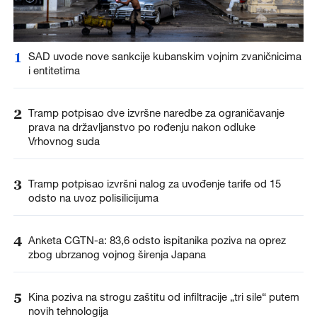
1
SAD uvode nove sankcije kubanskim vojnim zvaničnicima
i entitetima
2
Tramp potpisao dve izvršne naredbe za ograničavanje
prava na državljanstvo po rođenju nakon odluke
Vrhovnog suda
3
Tramp potpisao izvršni nalog za uvođenje tarife od 15
odsto na uvoz polisilicijuma
4
Anketa CGTN-a: 83,6 odsto ispitanika poziva na oprez
zbog ubrzanog vojnog širenja Japana
5
Kina poziva na strogu zaštitu od infiltracije „tri sile“ putem
novih tehnologija