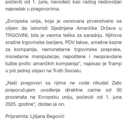
počevši od 1. juna, navodeći kao razlog nedovoljan
napredak u pregovorima.
„Evropska unija, koja je osnovana prvenstveno sa
ciljem da iskoristi Sjedinjene Američke Države u
TRGOVINI, bila je veoma teška za saradnju. Njihove
snažne trgovinske barijere, PDV takse, smešne kazne
za kompanije, nemonetarne trgovinske prepreke,
monetarne manipulacije, nepoštene i neopravdane
tužbe protiv američkih kompanija“, napisao je Tramp
u još jednoj objavi na Truth Socialu.
„Naši pregovori sa njima ne vode nikuda! Zato
preporučujem uvođenje direktne carine od 50
procenata na Evropsku uniju, počevši od 1. juna
2025. godine“, dodao je on.
Pripremila: Ljiljana Begović