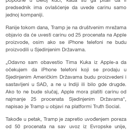
predsednik ima ovlašćenje da uvede carinu samo
jednoj kompaniji.
Ranije tokom dana, Tramp je na društvenim mrežama
objavio da će uvesti carinu od 25 procenata na Apple
proizvode, osim ako se iPhone telefoni ne budu
proizvodili u Sjedinjenim Državama.
„Odavno sam obavestio Tima Kuka iz Apple-a da
očekujem da iPhone telefoni koji se prodaju u
Sjedinjenim Američkim Državama budu proizvedeni i
sastavljeni u SAD, a ne u Indiji ili bilo gde drugde.
Ako to ne bude slučaj, Apple mora platiti carinu od
najmanje 25 procenata Sjedinjenim Državama“,
napisao je Tramp u objavi na platformi Truth Social.
Takođe u petak, Tramp je zapretio uvođenjem poreza
od 50 procenata na sav uvoz iz Evropske unije,