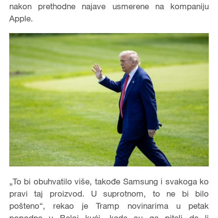
nakon prethodne najave usmerene na kompaniju
Apple.
„To bi obuhvatilo više, takođe Samsung i svakoga ko
pravi taj proizvod. U suprotnom, to ne bi bilo
pošteno“, rekao je Tramp novinarima u petak
popodne u Beloj kući, kada su ga pitali da li