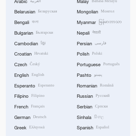
العربية
Bahasa Melayu
Arabic
Malay
Беларуская
Монгол
Belarusian
Mongolian
বাংলা
မြန်မာဘာသာ
Bengali
Myanmar
Български
नेपाली
Bulgarian
Nepali
ខ្មែរ
فارسی
Cambodian
Persian
Hrvatski
Polski
Croatian
Polish
Český
Português
Czech
Portuguese
English
پښتو
English
Pashto
Esperanto
Română
Esperanto
Romanian
Filipino
Русский
Filipino
Russian
Français
Српски
French
Serbian
Deutsch
සිංහල
German
Sinhala
Ελληνικά
Español
Greek
Spanish