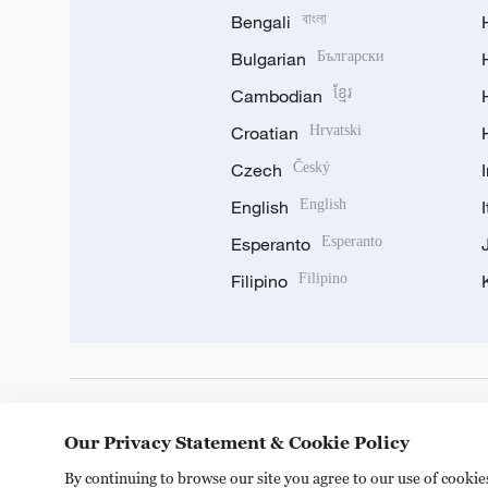
Bengali
বাংলা
Bulgarian
Български
Cambodian
ខ្មែរ
Croatian
Hrvatski
Czech
Český
English
English
Esperanto
Esperanto
Filipino
Filipino
DOWNLOAD OUR APP
Our Privacy Statement & Cookie Policy
By continuing to browse our site you agree to our use of cooki