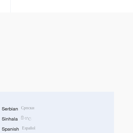
tehnologija
Serbian
Српски
Sinhala
සිංහල
Spanish
Español