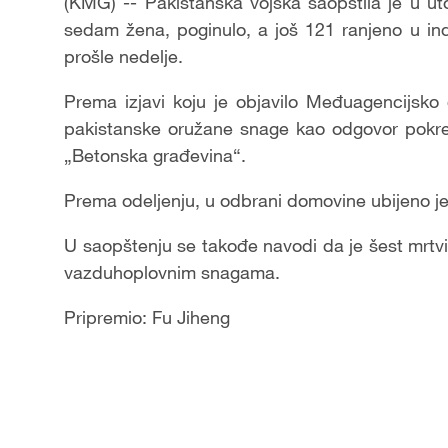
(KMG) -- Pakistanska vojska saopštila je u uto
sedam žena, poginulo, a još 121 ranjeno u ind
prošle nedelje.
Prema izjavi koju je objavilo Međuagencijsk
pakistanske oružane snage kao odgovor pokre
„Betonska građevina“.
Prema odeljenju, u odbrani domovine ubijeno je
U saopštenju se takođe navodi da je šest mrtvih
vazduhoplovnim snagama.
Pripremio: Fu Jiheng