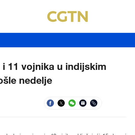
 i 11 vojnika u indijskim
šle nedelje