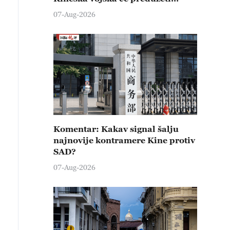
čvrste kontramere protiv svih
07-Aug-2026
provokativnih pokušaja
izazivanja nemira
Komentar: Kakav signal šalju
najnovije kontramere Kine protiv
SAD?
07-Aug-2026