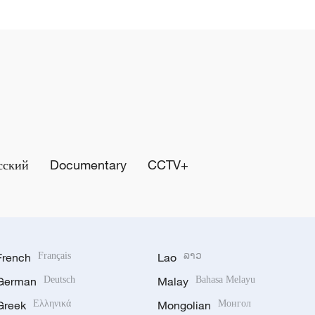
сский
Documentary
CCTV+
French
Français
Lao
ລາວ
German
Deutsch
Malay
Bahasa Melayu
Greek
Ελληνικά
Mongolian
Монгол