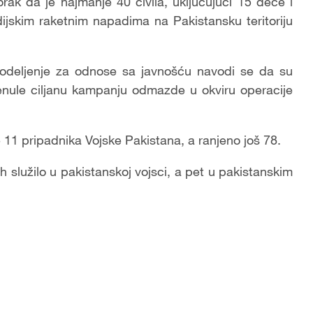
rak da je najmanje 40 civila, uključujući 15 dece i
ijskim raketnim napadima na Pakistansku teritoriju
o odeljenje za odnose sa javnošću navodi se da su
nule ciljanu kampanju odmazde u okviru operacije
 11 pripadnika Vojske Pakistana, a ranjeno još 78.
 služilo u pakistanskoj vojsci, a pet u pakistanskim