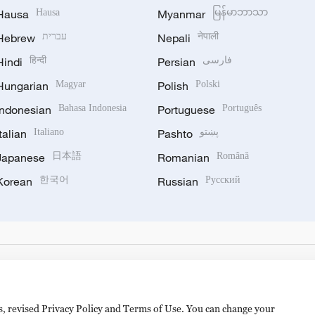
Hausa
Hausa
Myanmar
မြန်မာဘာသာ
Hebrew
עברית
Nepali
नेपाली
Hindi
हिन्दी
Persian
فارسی
Hungarian
Magyar
Polish
Polski
Indonesian
Bahasa Indonesia
Portuguese
Português
Italian
Italiano
Pashto
پښتو
Japanese
日本語
Romanian
Română
Korean
한국어
Russian
Русский
es, revised Privacy Policy and Terms of Use. You can change your