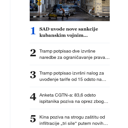
1
SAD uvode nove sankcije
kubanskim vojnim
zvaničnicima i entitetima
2
Tramp potpisao dve izvršne
naredbe za ograničavanje prava
na državljanstvo po rođenju nakon
odluke Vrhovnog suda
3
Tramp potpisao izvršni nalog za
uvođenje tarife od 15 odsto na
uvoz polisilicijuma
4
Anketa CGTN-a: 83,6 odsto
ispitanika poziva na oprez zbog
ubrzanog vojnog širenja Japana
5
Kina poziva na strogu zaštitu od
infiltracije „tri sile“ putem novih