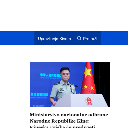
Upravljanje Kinom
Pretraži
Ministarstvo nacionalne odbrane
Narodne Republike Kine:
Kineska vojska će preduzeti