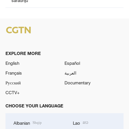
saradnju
EXPLORE MORE
English
Español
Français
العربية
Русский
Documentary
CCTV+
CHOOSE YOUR LANGUAGE
Shqip
ລາວ
Albanian
Lao