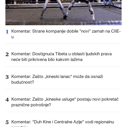
1
Komentar: Strane kompanije dobile "novi" zamah na CIIE-
u
2
Komentar: Dostignuća Tibeta u oblasti ljudskih prava
neće biti prikrivena bilo kakvim lažima
3
Komentar: Zašto „kineski lanac“ može da osnaži
budućnost?
4
Komentar: Zašto „kineske usluge“ postaju novi pokretač
praznične potrošnje?
5
Komentar: “Duh Kine i Centralne Azije” vodi regionalnu