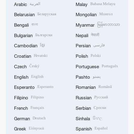
العربية
Bahasa Melayu
Arabic
Malay
Беларуская
Монгол
Belarusian
Mongolian
বাংলা
မြန်မာဘာသာ
Bengali
Myanmar
Български
नेपाली
Bulgarian
Nepali
ខ្មែរ
فارسی
Cambodian
Persian
Hrvatski
Polski
Croatian
Polish
Český
Português
Czech
Portuguese
English
پښتو
English
Pashto
Esperanto
Română
Esperanto
Romanian
Filipino
Русский
Filipino
Russian
Français
Српски
French
Serbian
Deutsch
සිංහල
German
Sinhala
Ελληνικά
Español
Greek
Spanish