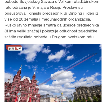
pobede Sovjetskog Saveza u Velikom otadžbinskom
ratu održana je 9. maja u Rusiji. Proslavi su
prisustvovali kineski predsednik Si Đinping i lideri iz
više od 20 zemalja i međunarodnih organizacija.
Rusko javno mnjenje smatra da učešće predsednika
Si ima veliki značaj i pokazuje odlučnost zajedničke
zaštite rezultata pobede u Drugom svetskom ratu.