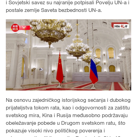
i Sovjetski savez su najranije potpisali Povelju UN-a i
postale zemlje Saveta bezbednosti UN-a.
Na osnovu zajedničkog istorijskog sećanja i dubokog
prijateljstva tokom rata, kao i odgovornosti za zaštitu
svetskog mira, Kina i Rusija međusobno podržavaju
obeležavanje pobede u Drugom svetskom ratu, što
pokazuje visoki nivo političkog poverenja i