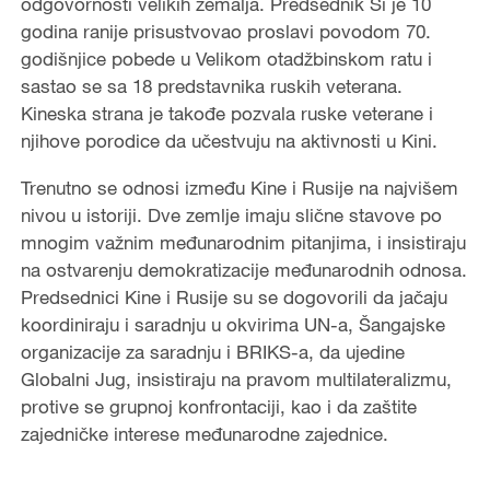
odgovornosti velikih zemalja. Predsednik Si je 10
godina ranije prisustvovao proslavi povodom 70.
godišnjice pobede u Velikom otadžbinskom ratu i
sastao se sa 18 predstavnika ruskih veterana.
Kineska strana je takođe pozvala ruske veterane i
njihove porodice da učestvuju na aktivnosti u Kini.
Trenutno se odnosi između Kine i Rusije na najvišem
nivou u istoriji. Dve zemlje imaju slične stavove po
mnogim važnim međunarodnim pitanjima, i insistiraju
na ostvarenju demokratizacije međunarodnih odnosa.
Predsednici Kine i Rusije su se dogovorili da jačaju
koordiniraju i saradnju u okvirima UN-a, Šangajske
organizacije za saradnju i BRIKS-a, da ujedine
Globalni Jug, insistiraju na pravom multilateralizmu,
protive se grupnoj konfrontaciji, kao i da zaštite
zajedničke interese međunarodne zajednice.