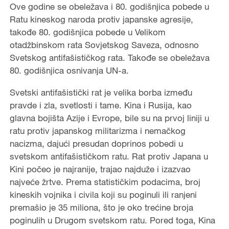
Ove godine se obeležava i 80. godišnjica pobede u
Ratu kineskog naroda protiv japanske agresije,
takođe 80. godišnjica pobede u Velikom
otadžbinskom rata Sovjetskog Saveza, odnosno
Svetskog antifašističkog rata. Takođe se obeležava
80. godišnjica osnivanja UN-a.
Svetski antifašistički rat je velika borba između
pravde i zla, svetlosti i tame. Kina i Rusija, kao
glavna bojišta Azije i Evrope, bile su na prvoj liniji u
ratu protiv japanskog militarizma i nemačkog
nacizma, dajući presudan doprinos pobedi u
svetskom antifašističkom ratu. Rat protiv Japana u
Kini počeo je najranije, trajao najduže i izazvao
najveće žrtve. Prema statističkim podacima, broj
kineskih vojnika i civila koji su poginuli ili ranjeni
premašio je 35 miliona, što je oko trećine broja
poginulih u Drugom svetskom ratu. Pored toga, Kina