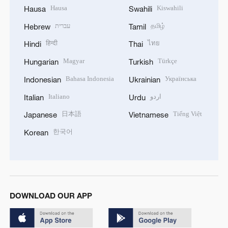
Hausa
Kiswahili
Hausa
Swahili
עברית
தமிழ்
Hebrew
Tamil
हिन्दी
ไทย
Hindi
Thai
Magyar
Türkçe
Hungarian
Turkish
Bahasa Indonesia
Українська
Indonesian
Ukrainian
Italiano
اردو
Italian
Urdu
日本語
Tiếng Việt
Japanese
Vietnamese
한국어
Korean
DOWNLOAD OUR APP