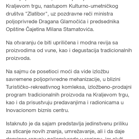
Kraljevom trgu, nastupom Kulturno-umetničkog
društva "Zlatibor", uz pozdravne reči ministra
poljoprivrede Dragana Glamočića i predsednika
Opštine Čajetina Milana Stamatovića.
Na otvaranju će biti upriličena i modna revija sa
proizvodima od vune, kao i degustacija tradicionalnih
proizvoda.
Na sajmu će posetioci moći da vide izložbu
savremene poljoprivredne mehanizacije, u blizini
Turističko-rekreativnog komleksa, izložbeno-prodajni
program tradicionalnih proizvoda na Kraljevom trgu,
kao i da prisustvuju predavanjima i radionicama u
Inovacionom biznis centru.
Istaknuto je da sajam predstavlja jedinstvenu priliku
za sticanje novih znanja, umrežavanje, ali i da daje
doprinos razvoju poljoprivrede u regionu, jer služi