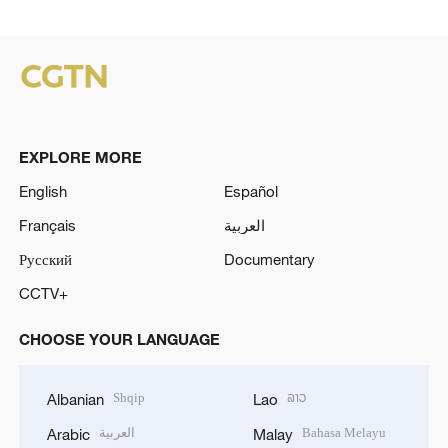
EXPLORE MORE
English
Español
Français
العربية
Русский
Documentary
CCTV+
CHOOSE YOUR LANGUAGE
Shqip
ລາວ
Albanian
Lao
العربية
Bahasa Melayu
Arabic
Malay