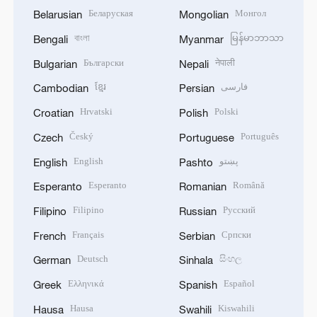
Беларуская
Монгол
Belarusian
Mongolian
বাংলা
မြန်မာဘာသာ
Bengali
Myanmar
Български
नेपाली
Bulgarian
Nepali
ខ្មែរ
فارسی
Cambodian
Persian
Hrvatski
Polski
Croatian
Polish
Český
Português
Czech
Portuguese
English
پښتو
English
Pashto
Esperanto
Română
Esperanto
Romanian
Filipino
Русский
Filipino
Russian
Français
Српски
French
Serbian
Deutsch
සිංහල
German
Sinhala
Ελληνικά
Español
Greek
Spanish
Hausa
Kiswahili
Hausa
Swahili