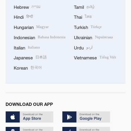
עברית
தமிழ்
Hebrew
Tamil
हिन्दी
ไทย
Hindi
Thai
Magyar
Türkçe
Hungarian
Turkish
Bahasa Indonesia
Українська
Indonesian
Ukrainian
Italiano
اردو
Italian
Urdu
日本語
Tiếng Việt
Japanese
Vietnamese
한국어
Korean
DOWNLOAD OUR APP