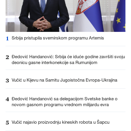
1
Srbija pristupila svemirskom programu Artemis
2
Đedović Handanović: Srbija će iduće godine završiti svoju
deonicu gasne interkonekcije sa Rumunijom
3
Vučić u Kijevu na Samitu Jugoistočna Evropa-Ukrajina
4
Đedović Handanović sa delegacijom Svetske banke o
novom gasnom programu vrednom milijardu evra
5
Vučić najavio proizvodnju kineskih robota u Šapcu