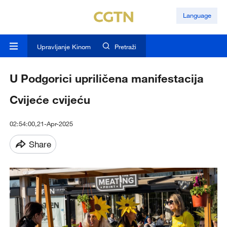
Language
Upravljanje Kinom
Pretraži
U Podgorici upriličena manifestacija
Cvijeće cvijeću
02:54:00,21-Apr-2025
Share