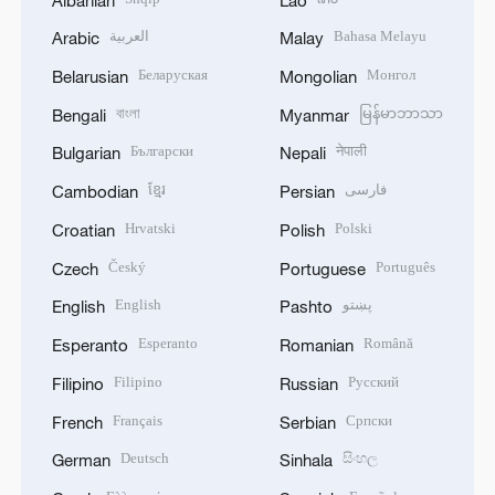
العربية
Bahasa Melayu
Arabic
Malay
Беларуская
Монгол
Belarusian
Mongolian
বাংলা
မြန်မာဘာသာ
Bengali
Myanmar
Български
नेपाली
Bulgarian
Nepali
ខ្មែរ
فارسی
Cambodian
Persian
Hrvatski
Polski
Croatian
Polish
Český
Português
Czech
Portuguese
English
پښتو
English
Pashto
Esperanto
Română
Esperanto
Romanian
Filipino
Русский
Filipino
Russian
Français
Српски
French
Serbian
Deutsch
සිංහල
German
Sinhala