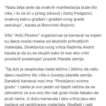
"Naša želja jeste da ovakvih manifestacija bude što
više, i to će ići u prilog zdravoj i čistoj Podgorici,
onakvoj kakvu građani i građani ovog grada
zaslužuju", kazala je Borovinić-Bojović.
Vrtić "Artić Pinokio" organizovao je karneval na kojem
su djeca nosila maske od ekološki prihvatljivih
materijala. Direktorica ovog vrtića Radmila Andrić
kazala je da su se okupili kako bi kao eko-vrtić
proslavili predstojeći praznik Planete zemlje.
"Taj duh je neophodan kada težimo i želimo da našu
djecu naučimo što više o čuvanju planete zemlje.
Današnji karneval nosi ime "Pinokijevci svome
gradu" i zaista je ovo jedan od lijepih načina da se
zahvalimo za sve ono što naš grad može itekako da
pruži nama. U duhu karnevala i eko-vrtića jesu eko
zastave od recikliranog materijala. Roditelji i naši