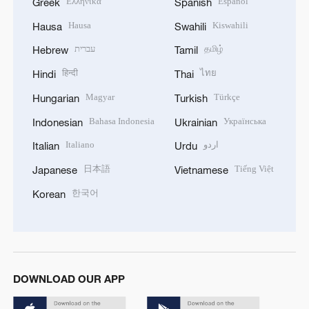
Ελληνικά
Español
Greek
Spanish
Hausa
Kiswahili
Hausa
Swahili
עברית
தமிழ்
Hebrew
Tamil
हिन्दी
ไทย
Hindi
Thai
Magyar
Türkçe
Hungarian
Turkish
Bahasa Indonesia
Українська
Indonesian
Ukrainian
Italiano
اردو
Italian
Urdu
日本語
Tiếng Việt
Japanese
Vietnamese
한국어
Korean
DOWNLOAD OUR APP