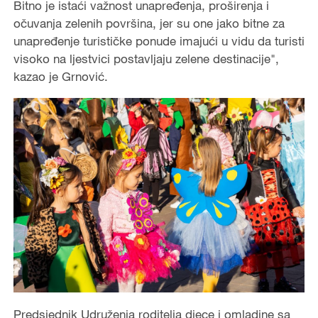
Bitno je istaći važnost unapređenja, proširenja i
očuvanja zelenih površina, jer su one jako bitne za
unapređenje turističke ponude imajući u vidu da turisti
visoko na ljestvici postavljaju zelene destinacije",
kazao je Grnović.
Predsjednik Udruženja roditelja djece i omladine sa