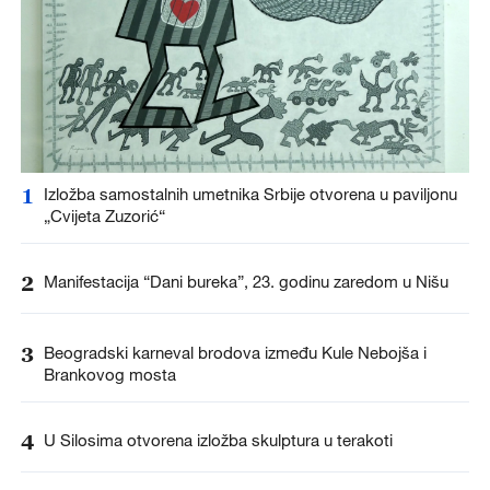
1
Izložba samostalnih umetnika Srbije otvorena u paviljonu
„Cvijeta Zuzorić“
2
Manifestacija “Dani bureka”, 23. godinu zaredom u Nišu
3
Beogradski karneval brodova između Kule Nebojša i
Brankovog mosta
4
U Silosima otvorena izložba skulptura u terakoti