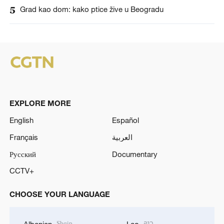
5
Grad kao dom: kako ptice žive u Beogradu
EXPLORE MORE
English
Español
Français
العربية
Русский
Documentary
CCTV+
CHOOSE YOUR LANGUAGE
Shqip
ລາວ
Albanian
Lao