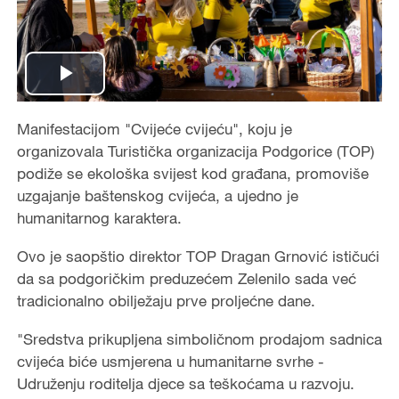
Play
Video
Manifestacijom "Cvijeće cvijeću", koju je
organizovala Turistička organizacija Podgorice (TOP)
podiže se ekološka svijest kod građana, promoviše
uzgajanje baštenskog cvijeća, a ujedno je
humanitarnog karaktera.
Ovo je saopštio direktor TOP Dragan Grnović ističući
da sa podgoričkim preduzećem Zelenilo sada već
tradicionalno obilježaju prve proljećne dane.
"Sredstva prikupljena simboličnom prodajom sadnica
cvijeća biće usmjerena u humanitarne svrhe -
Udruženju roditelja djece sa teškoćama u razvoju.