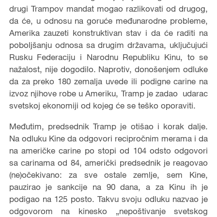
drugi Trampov mandat mogao razlikovati od drugog,
da će, u odnosu na goruće međunarodne probleme,
Amerika zauzeti konstruktivan stav i da će raditi na
poboljšanju odnosa sa drugim državama, uključujući
Rusku Federaciju i Narodnu Republiku Kinu, to se
nažalost, nije dogodilo. Naprotiv, donošenjem odluke
da za preko 180 zemalja uvede ili podigne carine na
izvoz njihove robe u Ameriku, Tramp je zadao udarac
svetskoj ekonomiji od kojeg će se teško oporaviti.
Međutim, predsednik Tramp je otišao i korak dalje.
Na odluku Kine da odgovori recipročnim merama i da
na američke carine po stopi od 104 odsto odgovori
sa carinama od 84, američki predsednik je reagovao
(ne)očekivano: za sve ostale zemlje, sem Kine,
pauzirao je sankcije na 90 dana, a za Kinu ih je
podigao na 125 posto. Takvu svoju odluku nazvao je
odgovorom na kinesko „nepoštivanje svetskog