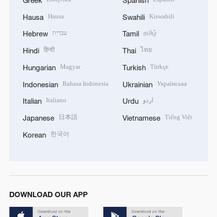
Greek
Spanish
Hausa
Kiswahili
Hausa
Swahili
עברית
தமிழ்
Hebrew
Tamil
हिन्दी
ไทย
Hindi
Thai
Magyar
Türkçe
Hungarian
Turkish
Bahasa Indonesia
Українська
Indonesian
Ukrainian
Italiano
اردو
Italian
Urdu
日本語
Tiếng Việt
Japanese
Vietnamese
한국어
Korean
DOWNLOAD OUR APP