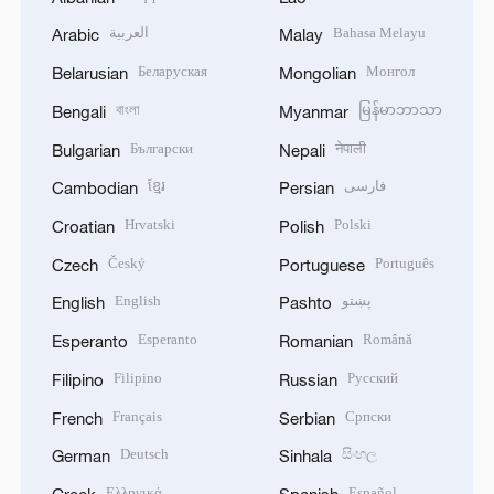
العربية
Bahasa Melayu
Arabic
Malay
Беларуская
Монгол
Belarusian
Mongolian
বাংলা
မြန်မာဘာသာ
Bengali
Myanmar
Български
नेपाली
Bulgarian
Nepali
ខ្មែរ
فارسی
Cambodian
Persian
Hrvatski
Polski
Croatian
Polish
Český
Português
Czech
Portuguese
English
پښتو
English
Pashto
Esperanto
Română
Esperanto
Romanian
Filipino
Русский
Filipino
Russian
Français
Српски
French
Serbian
Deutsch
සිංහල
German
Sinhala
Ελληνικά
Español