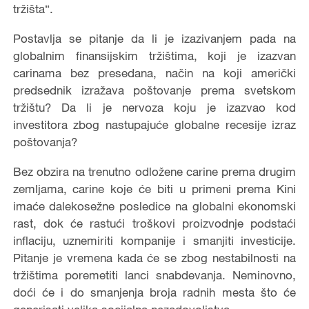
tržišta“.
Postavlja se pitanje da li je izazivanjem pada na
globalnim finansijskim tržištima, koji je izazvan
carinama bez presedana, način na koji američki
predsednik izražava poštovanje prema svetskom
tržištu? Da li je nervoza koju je izazvao kod
investitora zbog nastupajuće globalne recesije izraz
poštovanja?
Bez obzira na trenutno odložene carine prema drugim
zemljama, carine koje će biti u primeni prema Kini
imaće dalekosežne posledice na globalni ekonomski
rast, dok će rastući troškovi proizvodnje podstaći
inflaciju, uznemiriti kompanije i smanjiti investicije.
Pitanje je vremena kada će se zbog nestabilnosti na
tržištima poremetiti lanci snabdevanja. Neminovno,
doći će i do smanjenja broja radnih mesta što će