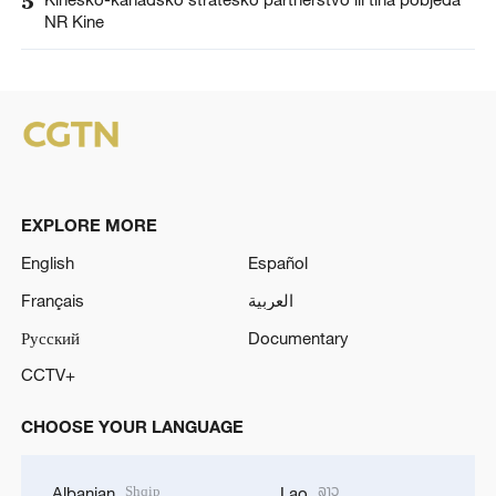
5
NR Kine
EXPLORE MORE
English
Español
Français
العربية
Русский
Documentary
CCTV+
CHOOSE YOUR LANGUAGE
Shqip
ລາວ
Albanian
Lao