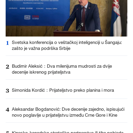
1
Svetska konferencija o veštačkoj inteligenciji u Šangaju:
zašto je važna podrška Srbije
2
Budimir Aleksić：Dva milenijuma mudrosti za dvije
decenije iskrenog prijateljstva
3
Simonida Kordić：Prijateljstvo preko planina i mora
4
Aleksandar Bogdanović: Dve decenije zajedno, ispisujući
novo poglavlje u prijateljstvu između Crne Gore i Kine
Kinesko-kanadsko strateško partnerstvo ili tiha pobjeda