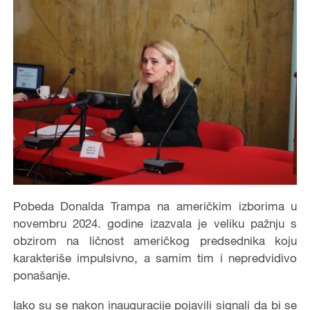
Pobeda Donalda Trampa na američkim izborima u
novembru 2024. godine izazvala je veliku pažnju s
obzirom na ličnost američkog predsednika koju
karakteriše impulsivno, a samim tim i nepredvidivo
ponašanje.
Iako su se nakon inauguracije pojavili signali da bi se