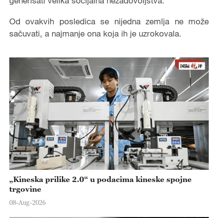
generisati velika socijalna nezadovoljstva.
Od ovakvih posledica se nijedna zemlja ne može
sačuvati, a najmanje ona koja ih je uzrokovala.
„Kineska prilike 2.0“ u podacima kineske spojne
trgovine
08-Aug-2026