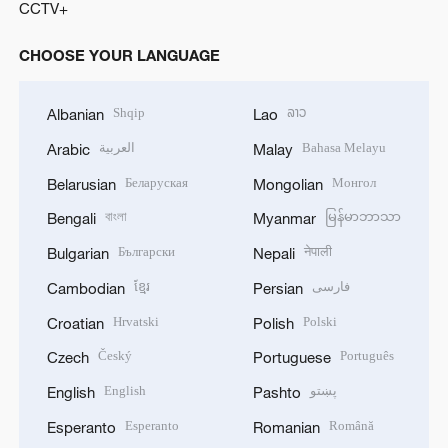
CCTV+
CHOOSE YOUR LANGUAGE
Shqip
ລາວ
Albanian
Lao
العربية
Bahasa Melayu
Arabic
Malay
Беларуская
Монгол
Belarusian
Mongolian
বাংলা
မြန်မာဘာသာ
Bengali
Myanmar
Български
नेपाली
Bulgarian
Nepali
ខ្មែរ
فارسی
Cambodian
Persian
Hrvatski
Polski
Croatian
Polish
Český
Português
Czech
Portuguese
English
پښتو
English
Pashto
Esperanto
Română
Esperanto
Romanian