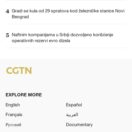
4
Gradi se kula od 29 spratova kod železničke stanice Novi
Beograd
5
Naftnim kompanijama u Srbiji dozvoljeno korišćenje
operativnih rezervi evro dizela
EXPLORE MORE
English
Español
Français
العربية
Русский
Documentary