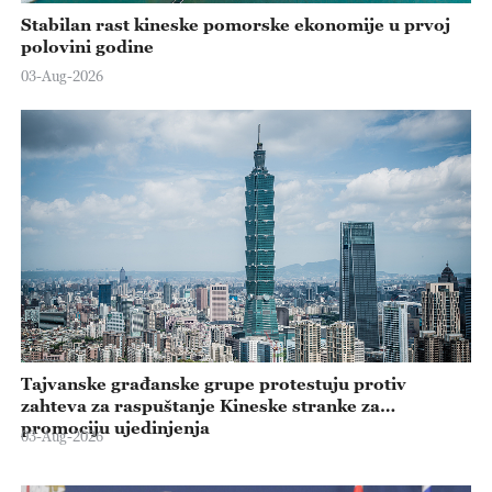
Stabilan rast kineske pomorske ekonomije u prvoj
polovini godine
03-Aug-2026
Tajvanske građanske grupe protestuju protiv
zahteva za raspuštanje Kineske stranke za
promociju ujedinjenja
03-Aug-2026