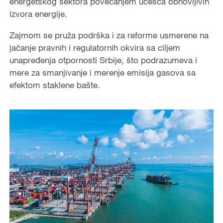
energetskog sektora povećanjem učešća obnovljivih
izvora energije.
Zajmom se pruža podrška i za reforme usmerene na
jačanje pravnih i regulatornih okvira sa ciljem
unapređenja otpornosti Srbije, što podrazumeva i
mere za smanjivanje i merenje emisija gasova sa
efektom staklene bašte.