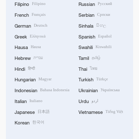
Filipino
Русский
Filipino
Russian
Français
Српски
French
Serbian
Deutsch
සිංහල
German
Sinhala
Ελληνικά
Español
Greek
Spanish
Hausa
Kiswahili
Hausa
Swahili
עברית
தமிழ்
Hebrew
Tamil
हिन्दी
ไทย
Hindi
Thai
Magyar
Türkçe
Hungarian
Turkish
Bahasa Indonesia
Українська
Indonesian
Ukrainian
Italiano
اردو
Italian
Urdu
日本語
Tiếng Việt
Japanese
Vietnamese
한국어
Korean