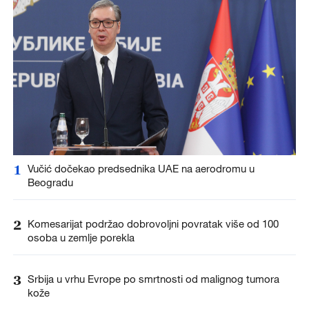
1
Vučić dočekao predsednika UAE na aerodromu u
Beogradu
2
Komesarijat podržao dobrovoljni povratak više od 100
osoba u zemlje porekla
3
Srbija u vrhu Evrope po smrtnosti od malignog tumora
kože