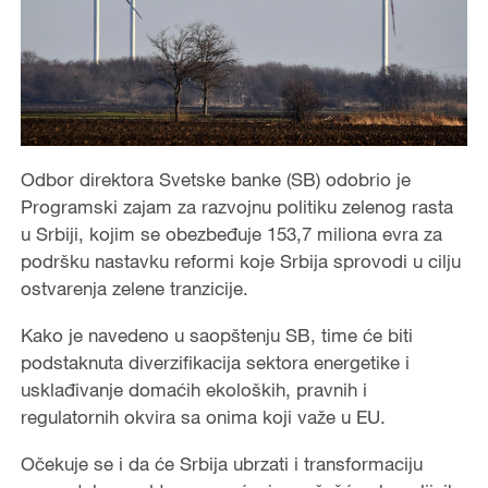
Odbor direktora Svetske banke (SB) odobrio je
Programski zajam za razvojnu politiku zelenog rasta
u Srbiji, kojim se obezbeđuje 153,7 miliona evra za
podršku nastavku reformi koje Srbija sprovodi u cilju
ostvarenja zelene tranzicije.
Kako je navedeno u saopštenju SB, time će biti
podstaknuta diverzifikacija sektora energetike i
usklađivanje domaćih ekoloških, pravnih i
regulatornih okvira sa onima koji važe u EU.
Očekuje se i da će Srbija ubrzati i transformaciju