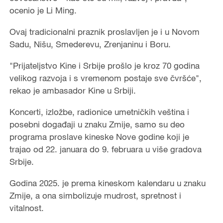
ocenio je Li Ming.
Ovaj tradicionalni praznik proslavljen je i u Novom
Sadu, Nišu, Smederevu, Zrenjaninu i Boru.
"Prijateljstvo Kine i Srbije prošlo je kroz 70 godina
velikog razvoja i s vremenom postaje sve čvršće",
rekao je ambasador Kine u Srbiji.
Koncerti, izložbe, radionice umetničkih veština i
posebni događaji u znaku Zmije, samo su deo
programa proslave kineske Nove godine koji je
trajao od 22. januara do 9. februara u više gradova
Srbije.
Godina 2025. je prema kineskom kalendaru u znaku
Zmije, a ona simbolizuje mudrost, spretnost i
vitalnost.