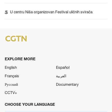
5
U centru Niša organizovan Festival uličnih svirača
EXPLORE MORE
English
Español
Français
العربية
Русский
Documentary
CCTV+
CHOOSE YOUR LANGUAGE