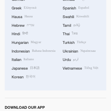
Ελληνικά
Español
Greek
Spanish
Hausa
Kiswahili
Hausa
Swahili
עברית
தமிழ்
Hebrew
Tamil
हिन्दी
ไทย
Hindi
Thai
Magyar
Türkçe
Hungarian
Turkish
Bahasa Indonesia
Українська
Indonesian
Ukrainian
Italiano
اردو
Italian
Urdu
日本語
Tiếng Việt
Japanese
Vietnamese
한국어
Korean
DOWNLOAD OUR APP