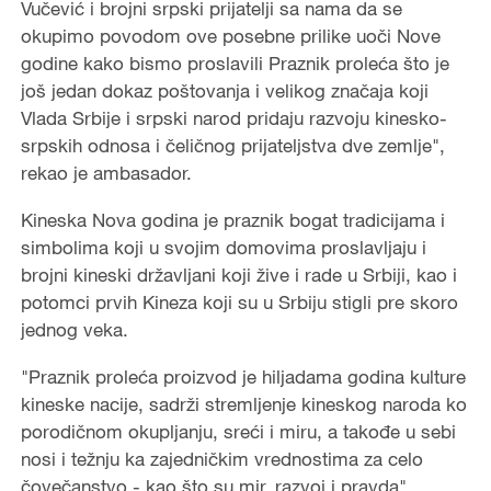
Vučević i brojni srpski prijatelji sa nama da se
okupimo povodom ove posebne prilike uoči Nove
godine kako bismo proslavili Praznik proleća što je
još jedan dokaz poštovanja i velikog značaja koji
Vlada Srbije i srpski narod pridaju razvoju kinesko-
srpskih odnosa i čeličnog prijateljstva dve zemlje",
rekao je ambasador.
Kineska Nova godina je praznik bogat tradicijama i
simbolima koji u svojim domovima proslavljaju i
brojni kineski državljani koji žive i rade u Srbiji, kao i
potomci prvih Kineza koji su u Srbiju stigli pre skoro
jednog veka.
"Praznik proleća proizvod je hiljadama godina kulture
kineske nacije, sadrži stremljenje kineskog naroda ko
porodičnom okupljanju, sreći i miru, a takođe u sebi
nosi i težnju ka zajedničkim vrednostima za celo
čovečanstvo - kao što su mir, razvoj i pravda",