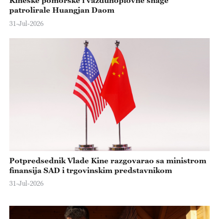
Kineske pomorske i vazduhoplovne snage
patrolirale Huangjan Daom
31-Jul-2026
Potpredsednik Vlade Kine razgovarao sa ministrom
finansija SAD i trgovinskim predstavnikom
31-Jul-2026