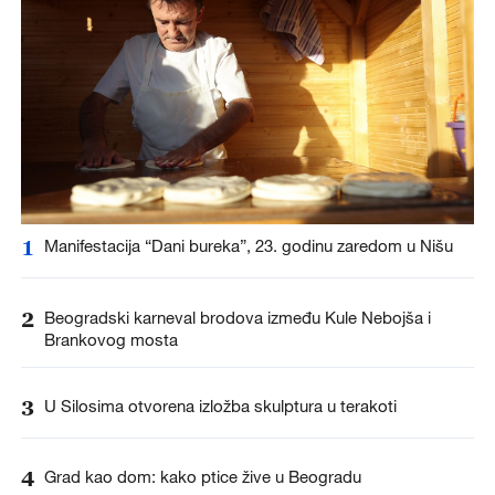
1
Manifestacija “Dani bureka”, 23. godinu zaredom u Nišu
2
Beogradski karneval brodova između Kule Nebojša i
Brankovog mosta
3
U Silosima otvorena izložba skulptura u terakoti
4
Grad kao dom: kako ptice žive u Beogradu