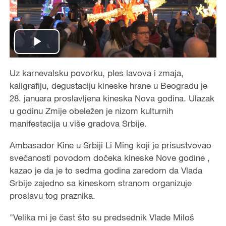
Play
Video
Uz karnevalsku povorku, ples lavova i zmaja,
kaligrafiju, degustaciju kineske hrane u Beogradu je
28. januara proslavljena kineska Nova godina. Ulazak
u godinu Zmije obeležen je nizom kulturnih
manifestacija u više gradova Srbije.
Ambasador Kine u Srbiji Li Ming koji je prisustvovao
svečanosti povodom dočeka kineske Nove godine ,
kazao je da je to sedma godina zaredom da Vlada
Srbije zajedno sa kineskom stranom organizuje
proslavu tog praznika.
"Velika mi je čast što su predsednik Vlade Miloš