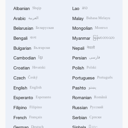
Shqip
ລາວ
Albanian
Lao
العربية
Bahasa Melayu
Arabic
Malay
Беларуская
Монгол
Belarusian
Mongolian
বাংলা
မြန်မာဘာသာ
Bengali
Myanmar
Български
नेपाली
Bulgarian
Nepali
ខ្មែរ
فارسی
Cambodian
Persian
Hrvatski
Polski
Croatian
Polish
Český
Português
Czech
Portuguese
English
پښتو
English
Pashto
Esperanto
Română
Esperanto
Romanian
Filipino
Русский
Filipino
Russian
Français
Српски
French
Serbian
Deutsch
සිංහල
German
Sinhala