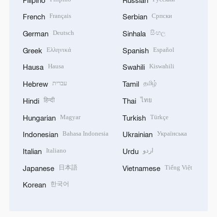
Français
Српски
French
Serbian
Deutsch
සිංහල
German
Sinhala
Ελληνικά
Español
Greek
Spanish
Hausa
Kiswahili
Hausa
Swahili
עברית
தமிழ்
Hebrew
Tamil
हिन्दी
ไทย
Hindi
Thai
Magyar
Türkçe
Hungarian
Turkish
Bahasa Indonesia
Українська
Indonesian
Ukrainian
Italiano
اردو
Italian
Urdu
日本語
Tiếng Việt
Japanese
Vietnamese
한국어
Korean