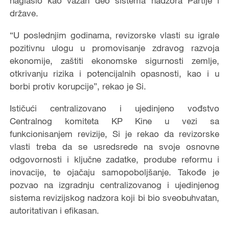
naglasio kao važan deo sistema nadzora Partije i
države.
“U poslednjim godinama, revizorske vlasti su igrale
pozitivnu ulogu u promovisanje zdravog razvoja
ekonomije, zaštiti ekonomske sigurnosti zemlje,
otkrivanju rizika i potencijalnih opasnosti, kao i u
borbi protiv korupcije”,
rekao
je
S
i.
Ističući centralizovano i ujedinjeno vođstvo
Centralnog komiteta KP K
ine
u vezi sa
funkcionisanjem
revizije,
Si
je rekao da revizorske
vlasti treba da se
usredsrede
na svoje osnovne
odgovornosti i ključne zadatke, prodube reformu i
inovacije, te ojačaju samopoboljšanje. Takođe je
pozvao na izgradnju centralizovanog i ujedinjenog
sistema revizijskog nadzora koji bi bio sveobuhvatan,
autoritativan i efikasan.