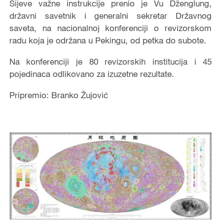
Si
jeve važne instrukcije prenio je
V
u
Dž
engl
u
ng,
državni savetnik i generalni sekretar Državnog
saveta, na nacionalnoj konferenciji o reviz
orskom
radu koja je održana u Pekingu, od petka do subote.
Na konferenciji
je
80 revizorskih institucija i 45
pojedinaca
odlikovano
za izuzetne rezultate.
Pripremio: Branko Žujović