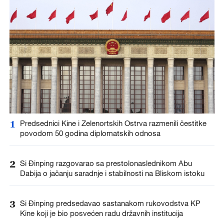
1
Predsednici Kine i Zelenortskih Ostrva razmenili čestitke
povodom 50 godina diplomatskih odnosa
2
Si Đinping razgovarao sa prestolonaslednikom Abu
Dabija o jačanju saradnje i stabilnosti na Bliskom istoku
3
Si Đinping predsedavao sastanakom rukovodstva KP
Kine koji je bio posvećen radu državnih institucija