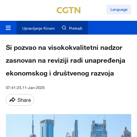
Language
Upravljanje Kinom
Pretraži
Si pozvao na visokokvalitetni nadzor
zasnovan na reviziji radi unapređenja
ekonomskog i društvenog razvoja
07:41:23,11-Jan-2025
Share