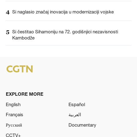
4
Si naglasio značaj inovacija u modernizaciji vojske
5
Si čestitao Sihamoniju na 72. godišnjici nezavisnosti
Kambodže
EXPLORE MORE
English
Español
Français
العربية
Русский
Documentary
CCTV+