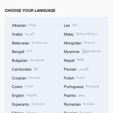
CHOOSE YOUR LANGUAGE
Shqip
ລາວ
Albanian
Lao
العربية
Bahasa Melayu
Arabic
Malay
Беларуская
Монгол
Belarusian
Mongolian
বাংলা
မြန်မာဘာသာ
Bengali
Myanmar
Български
नेपाली
Bulgarian
Nepali
ខ្មែរ
فارسی
Cambodian
Persian
Hrvatski
Polski
Croatian
Polish
Český
Português
Czech
Portuguese
English
پښتو
English
Pashto
Esperanto
Română
Esperanto
Romanian
Filipino
Русский
Filipino
Russian