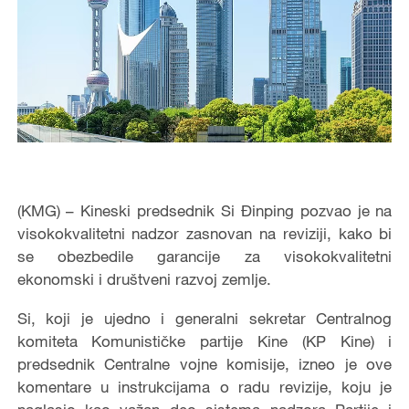
(KMG) –
Kineski predsednik
Si Đinping
pozvao je na
visokokvalitetni nadzor zasnovan na reviziji, kako bi
se obezbedile garancije za visokokvalitetni
ekonomski i društveni razvoj zemlje.
S
i, koji je ujedno i generalni sekretar Centralnog
komiteta Komunističke partije Kine (KP K
ine
) i
predsednik Centralne vojne komisije, izneo je ove
komentare u instrukcij
ama
o radu revizije, koju je