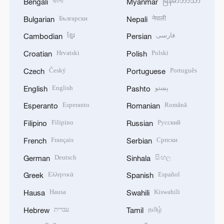
বাংলা
မြန်မာဘာသာ
Bengali
Myanmar
Български
नेपाली
Bulgarian
Nepali
ខ្មែរ
فارسی
Cambodian
Persian
Hrvatski
Polski
Croatian
Polish
Český
Português
Czech
Portuguese
English
پښتو
English
Pashto
Esperanto
Română
Esperanto
Romanian
Filipino
Русский
Filipino
Russian
Français
Српски
French
Serbian
Deutsch
සිංහල
German
Sinhala
Ελληνικά
Español
Greek
Spanish
Hausa
Kiswahili
Hausa
Swahili
עברית
தமிழ்
Hebrew
Tamil