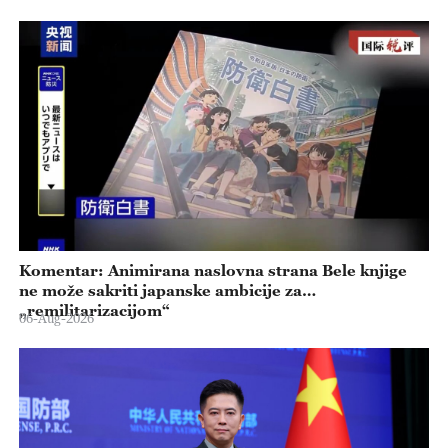
Komentar: Animirana naslovna strana Bele knjige
ne može sakriti japanske ambicije za
„remilitarizacijom“
06-Aug-2026