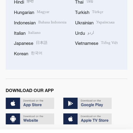
हिन्दी
ไทย
Hindi
Thai
Magyar
Türkçe
Hungarian
Turkish
Bahasa Indonesia
Українська
Indonesian
Ukrainian
Italiano
اردو
Italian
Urdu
日本語
Tiếng Việt
Japanese
Vietnamese
한국어
Korean
DOWNLOAD OUR APP