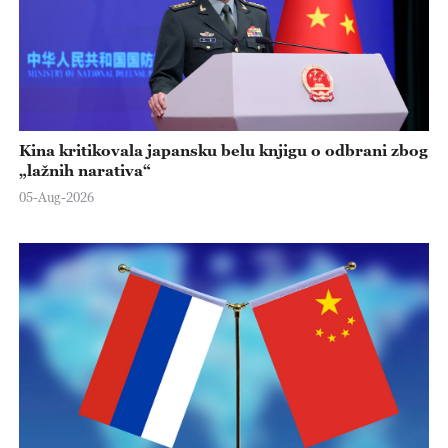
Kina kritikovala japansku belu knjigu o odbrani zbog
„lažnih narativa“
05-Aug-2026