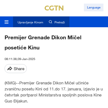
Language
Upravljanje Kinom
Pretraži
Premijer Grenade Dikon Mičel
posetiće Kinu
08:11:38,09-Jan-2025
Share
(KMG)--Premijer Grenade Dikon Mičel učiniće
zvaničnu posetu Kini od 11.do 17. januara, izjavio je u
četvrtak portparol Ministarstva spoljnih poslova Kine
Guo Đijakun.