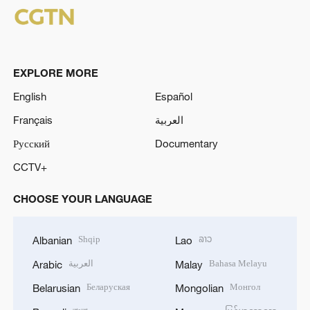
EXPLORE MORE
English
Español
Français
العربية
Русский
Documentary
CCTV+
CHOOSE YOUR LANGUAGE
Shqip
ລາວ
Albanian
Lao
العربية
Bahasa Melayu
Arabic
Malay
Беларуская
Монгол
Belarusian
Mongolian