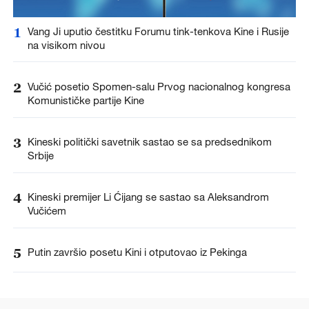
1
Vang Ji uputio čestitku Forumu tink-tenkova Kine i Rusije
na visikom nivou
2
Vučić posetio Spomen-salu Prvog nacionalnog kongresa
Komunističke partije Kine
3
Kineski politički savetnik sastao se sa predsednikom
Srbije
4
Kineski premijer Li Ćijang se sastao sa Aleksandrom
Vučićem
5
Putin završio posetu Kini i otputovao iz Pekinga