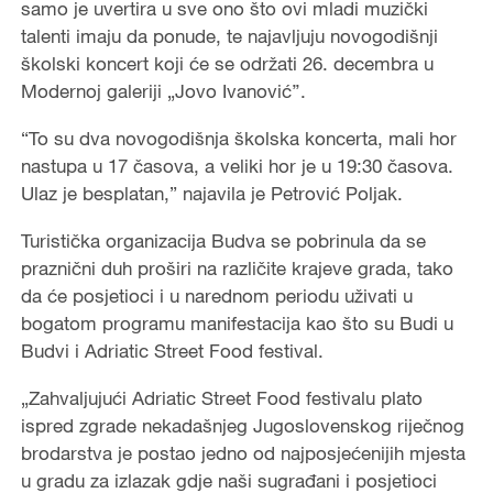
samo je uvertira u sve ono što ovi mladi muzički
talenti imaju da ponude, te najavljuju novogodišnji
školski koncert koji će se održati 26. decembra u
Modernoj galeriji „Jovo Ivanović’’.
“To su dva novogodišnja školska koncerta, mali hor
nastupa u 17 časova, a veliki hor je u 19:30 časova.
Ulaz je besplatan,” najavila je Petrović Poljak.
Turistička organizacija Budva se pobrinula da se
praznični duh proširi na različite krajeve grada, tako
da će posjetioci i u narednom periodu uživati u
bogatom programu manifestacija kao što su Budi u
Budvi i Adriatic Street Food festival.
„Zahvaljujući Adriatic Street Food festivalu plato
ispred zgrade nekadašnjeg Jugoslovenskog riječnog
brodarstva je postao jedno od najposjećenijih mjesta
u gradu za izlazak gdje naši sugrađani i posjetioci