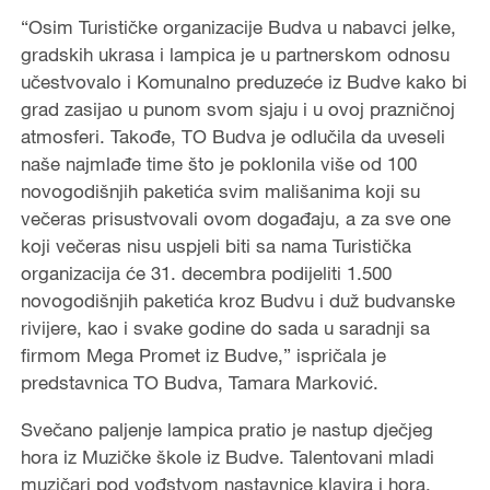
“Osim Turističke organizacije Budva u nabavci jelke,
gradskih ukrasa i lampica je u partnerskom odnosu
učestvovalo i Komunalno preduzeće iz Budve kako bi
grad zasijao u punom svom sjaju i u ovoj prazničnoj
atmosferi. Takođe, TO Budva je odlučila da uveseli
naše najmlađe time što je poklonila više od 100
novogodišnjih paketića svim mališanima koji su
večeras prisustvovali ovom događaju, a za sve one
koji večeras nisu uspjeli biti sa nama Turistička
organizacija će 31. decembra podijeliti 1.500
novogodišnjih paketića kroz Budvu i duž budvanske
rivijere, kao i svake godine do sada u saradnji sa
firmom Mega Promet iz Budve,” ispričala je
predstavnica TO Budva, Tamara Marković.
Svečano paljenje lampica pratio je nastup dječjeg
hora iz Muzičke škole iz Budve. Talentovani mladi
muzičari pod vođstvom nastavnice klavira i hora,