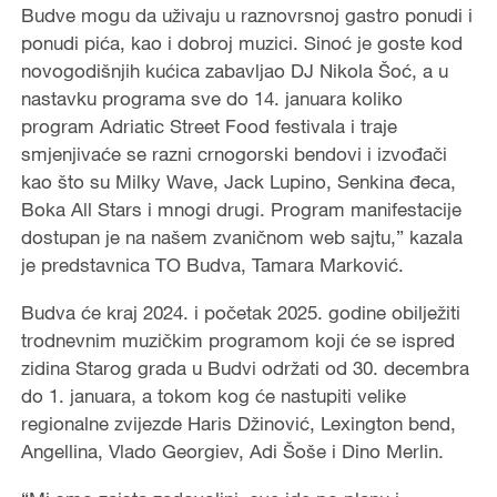
Budve mogu da uživaju u raznovrsnoj gastro ponudi i
ponudi pića, kao i dobroj muzici. Sinoć je goste kod
novogodišnjih kućica zabavljao DJ Nikola Šoć, a u
nastavku programa sve do 14. januara koliko
program Adriatic Street Food festivala i traje
smjenjivaće se razni crnogorski bendovi i izvođači
kao što su Milky Wave, Jack Lupino, Senkina đeca,
Boka All Stars i mnogi drugi. Program manifestacije
dostupan je na našem zvaničnom web sajtu,” kazala
je predstavnica TO Budva, Tamara Marković.
Budva će kraj 2024. i početak 2025. godine obilježiti
trodnevnim muzičkim programom koji će se ispred
zidina Starog grada u Budvi održati od 30. decembra
do 1. januara, a tokom kog će nastupiti velike
regionalne zvijezde Haris Džinović, Lexington bend,
Angellina, Vlado Georgiev, Adi Šoše i Dino Merlin.