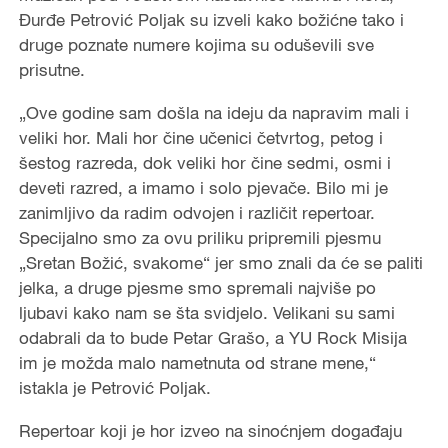
Đurđe Petrović Poljak su izveli kako božićne tako i
druge poznate numere kojima su oduševili sve
prisutne.
„Ove godine sam došla na ideju da napravim mali i
veliki hor. Mali hor čine učenici četvrtog, petog i
šestog razreda, dok veliki hor čine sedmi, osmi i
deveti razred, a imamo i solo pjevače. Bilo mi je
zanimljivo da radim odvojen i različit repertoar.
Specijalno smo za ovu priliku pripremili pjesmu
„Sretan Božić, svakome“ jer smo znali da će se paliti
jelka, a druge pjesme smo spremali najviše po
ljubavi kako nam se šta svidjelo. Velikani su sami
odabrali da to bude Petar Grašo, a YU Rock Misija
im je možda malo nametnuta od strane mene,“
istakla je Petrović Poljak.
Repertoar koji je hor izveo na sinoćnjem događaju