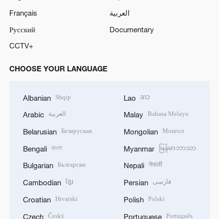
Français
العربية
Русский
Documentary
CCTV+
CHOOSE YOUR LANGUAGE
Shqip
ລາວ
Albanian
Lao
العربية
Bahasa Melayu
Arabic
Malay
Беларуская
Монгол
Belarusian
Mongolian
বাংলা
မြန်မာဘာသာ
Bengali
Myanmar
Български
नेपाली
Bulgarian
Nepali
ខ្មែរ
فارسی
Cambodian
Persian
Hrvatski
Polski
Croatian
Polish
Český
Português
Czech
Portuguese