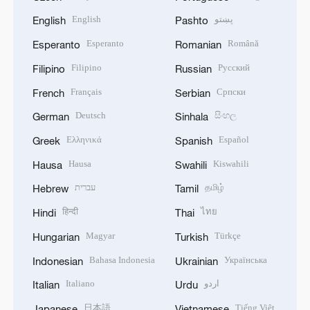
English
پښتو
English
Pashto
Esperanto
Română
Esperanto
Romanian
Filipino
Русский
Filipino
Russian
Français
Српски
French
Serbian
Deutsch
සිංහල
German
Sinhala
Ελληνικά
Español
Greek
Spanish
Hausa
Kiswahili
Hausa
Swahili
עברית
தமிழ்
Hebrew
Tamil
हिन्दी
ไทย
Hindi
Thai
Magyar
Türkçe
Hungarian
Turkish
Bahasa Indonesia
Українська
Indonesian
Ukrainian
Italiano
اردو
Italian
Urdu
日本語
Tiếng Việt
Japanese
Vietnamese