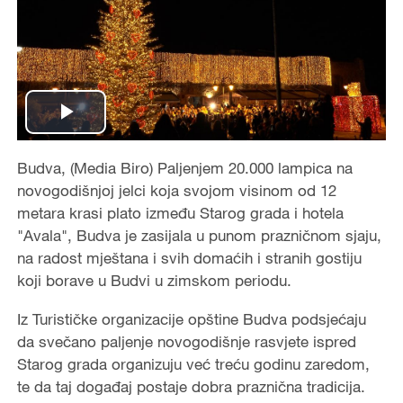
Play
Video
Budva, (Media Biro) Paljenjem 20.000 lampica na
novogodišnjoj jelci koja svojom visinom od 12
metara krasi plato između Starog grada i hotela
"Avala", Budva je zasijala u punom prazničnom sjaju,
na radost mještana i svih domaćih i stranih gostiju
koji borave u Budvi u zimskom periodu.
Iz Turističke organizacije opštine Budva podsjećaju
da svečano paljenje novogodišnje rasvjete ispred
Starog grada organizuju već treću godinu zaredom,
te da taj događaj postaje dobra praznična tradicija.