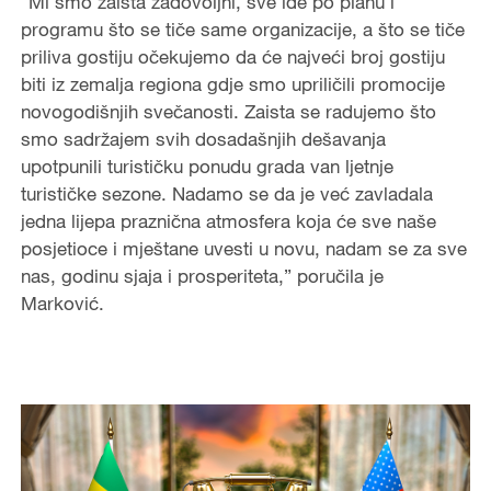
“Mi smo zaista zadovoljni, sve ide po planu i
programu što se tiče same organizacije, a što se tiče
priliva gostiju očekujemo da će najveći broj gostiju
biti iz zemalja regiona gdje smo upriličili promocije
novogodišnjih svečanosti. Zaista se radujemo što
smo sadržajem svih dosadašnjih dešavanja
upotpunili turističku ponudu grada van ljetnje
turističke sezone. Nadamo se da je već zavladala
jedna lijepa praznična atmosfera koja će sve naše
posjetioce i mještane uvesti u novu, nadam se za sve
nas, godinu sjaja i prosperiteta,” poručila je
Marković.