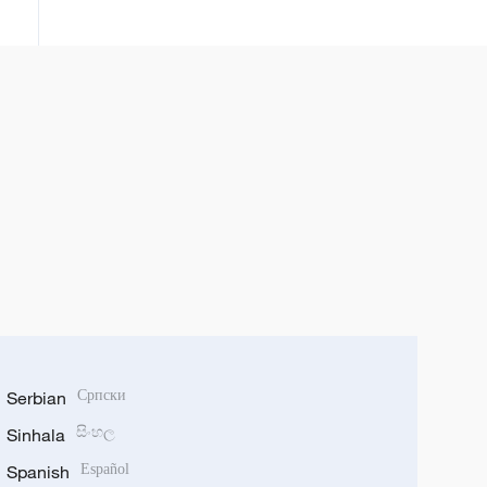
istraživačkim institucijama
Serbian
Српски
Sinhala
සිංහල
Spanish
Español