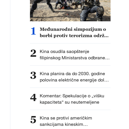
1
Međunarodni simpozijum o
borbi protiv terorizma održan
u Sinđijangu
2
Kina osudila saopštenje
filipinskog Ministarstva odbrane
kao političku provokaciju
3
Kina planira da do 2030. godine
polovina električne energije dolazi
iz nefosilnih izvora
4
Komentar: Spekulacije o „višku
kapaciteta“ su neutemeljene
5
Kina se protivi američkim
sankcijama kineskim