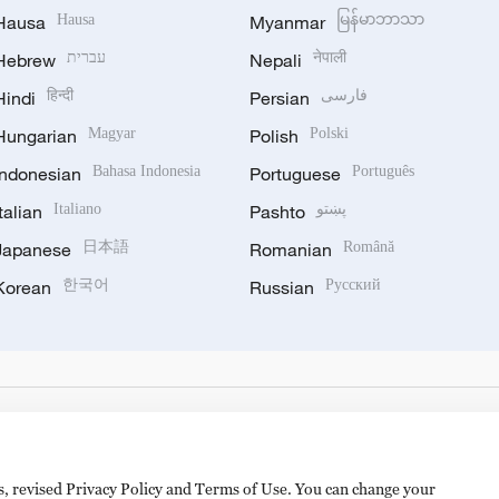
Hausa
Hausa
Myanmar
မြန်မာဘာသာ
Hebrew
עברית
Nepali
नेपाली
Hindi
हिन्दी
Persian
فارسی
Hungarian
Magyar
Polish
Polski
Indonesian
Bahasa Indonesia
Portuguese
Português
Italian
Italiano
Pashto
پښتو
Japanese
日本語
Romanian
Română
Korean
한국어
Russian
Русский
es, revised Privacy Policy and Terms of Use. You can change your