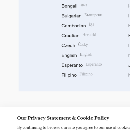
Bengali
বাংলা
Bulgarian
Български
Cambodian
ខ្មែរ
Croatian
Hrvatski
Czech
Český
English
English
Esperanto
Esperanto
Filipino
Filipino
DOWNLOAD OUR APP
Our Privacy Statement & Cookie Policy
By continuing to browse our site you agree to our use of cooki