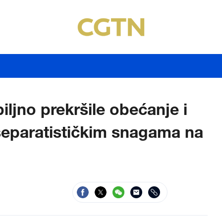
ljno prekršile obećanje i
separatističkim snagama na