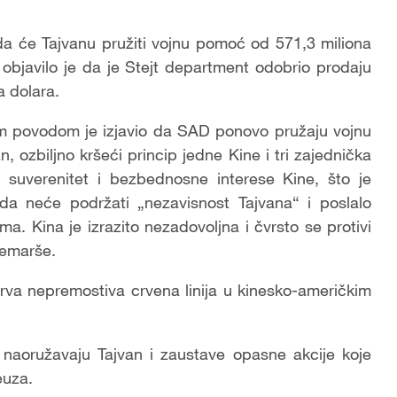
a će Tajvanu pružiti vojnu pomoć od 571,3 miliona
objavilo je da je Stejt department odobrio prodaju
a dolara.
tim povodom je izjavio da SAD ponovo pružaju vojnu
 ozbiljno kršeći princip jedne Kine i tri zajednička
i suverenitet i bezbednosne interese Kine, što je
 da neće podržati „nezavisnost Tajvana“ i poslalo
a. Kina je izrazito nezadovoljna i čvrsto se protivi
emarše.
 prva nepremostiva crvena linija u kinesko-američkim
aoružavaju Tajvan i zaustave opasne akcije koje
euza.