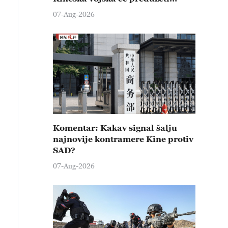
čvrste kontramere protiv svih
07-Aug-2026
provokativnih pokušaja
izazivanja nemira
Komentar: Kakav signal šalju
najnovije kontramere Kine protiv
SAD?
07-Aug-2026