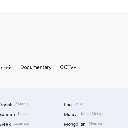
сский
Documentary
CCTV+
French
Français
Lao
ລາວ
German
Deutsch
Malay
Bahasa Melayu
Greek
Ελληνικά
Mongolian
Монгол