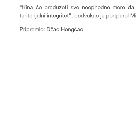
“Kina će preduzeti sve neophodne mere da čv
teritorijalni integritet”, podvukao je portparol M
Pripremio: Džao Hongčao