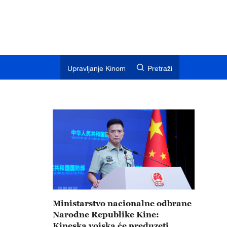
Upravljanje Kinom
Pretraži
Ministarstvo nacionalne odbrane
Narodne Republike Kine:
Kineska vojska će preduzeti