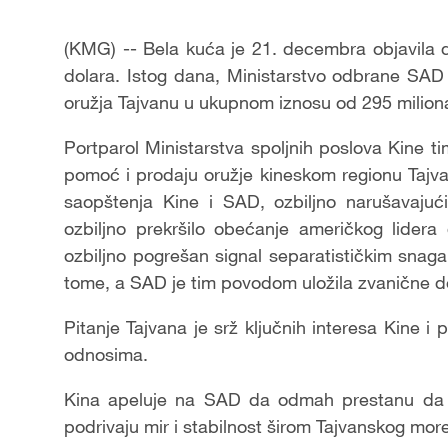
(KMG) -- Bela kuća je 21. decembra objavila d
dolara.
Istog dana, Ministarstvo odbrane SAD 
oružja Tajvanu u ukupnom iznosu od 295 milion
Portparol Ministarstva spoljnih poslova Kine 
pomoć i prodaju oružje kineskom regionu Tajvan,
saopštenja Kine i SAD, ozbiljno narušavajuć
ozbiljno prekršilo obećanje američkog lidera
ozbiljno pogrešan signal separatističkim snagam
tome, a SAD je tim povodom uložila
zvanične
d
Pitanje Tajvana je srž ključnih interesa Kine i
odnosima.
Kina apeluje na SAD da odmah prestanu da n
podrivaju mir i stabilnost širom Tajvanskog mor