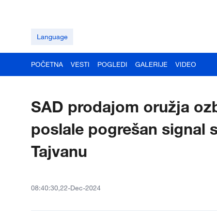
Language
POČETNA
VESTI
POGLEDI
GALERIJE
VIDEO
SAD prodajom oružja ozbi
poslale pogrešan signal 
Tajvanu
08:40:30,22-Dec-2024