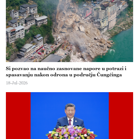
Si pozvao na naučno zasnovane napore u potrazi i
spasavanju nakon odrona u području Čungćinga
18-Jul-2026