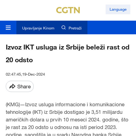
Language
Upravljanje Kinom
Pretraži
Izvoz IKT usluga iz Srbije beleži rast od
20 odsto
02:47:45,19-Dec-2024
Share
(KMG)—Izvoz uslug
a
informacione i komunikacione
tehnologije (IKT) iz Srbije dostigao je 3,51 milijardu
američkih dolara u prvih 10 meseci 2024. godine, što
je rast za 20 odsto u odnosu na isti period 2023.
godine, saopštila je u sredu Narodna banka Srbije