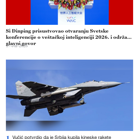
Si Đinping prisustvovao otvaranju Svetske
konferencije o veštačkoj inteligenciji 2026. i održao
glavni govor
17-Jul-2026
1
Vučić potvrdio da je Srbija kupila kineske rakete