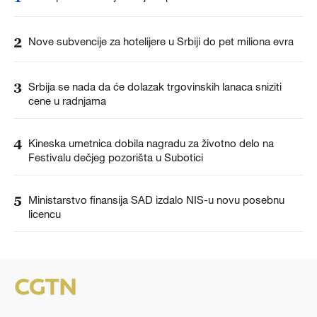
2
Nove subvencije za hotelijere u Srbiji do pet miliona evra
3
Srbija se nada da će dolazak trgovinskih lanaca sniziti
cene u radnjama
4
Kineska umetnica dobila nagradu za životno delo na
Festivalu dečjeg pozorišta u Subotici
5
Ministarstvo finansija SAD izdalo NIS-u novu posebnu
licencu