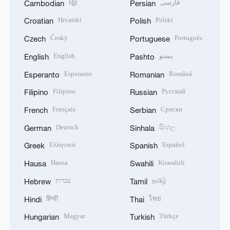
ខ្មែរ
فارسی
Cambodian
Persian
Hrvatski
Polski
Croatian
Polish
Český
Português
Czech
Portuguese
English
پښتو
English
Pashto
Esperanto
Română
Esperanto
Romanian
Filipino
Русский
Filipino
Russian
Français
Српски
French
Serbian
Deutsch
සිංහල
German
Sinhala
Ελληνικά
Español
Greek
Spanish
Hausa
Kiswahili
Hausa
Swahili
עברית
தமிழ்
Hebrew
Tamil
हिन्दी
ไทย
Hindi
Thai
Magyar
Türkçe
Hungarian
Turkish