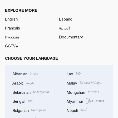
EXPLORE MORE
English
Español
Français
العربية
Русский
Documentary
CCTV+
CHOOSE YOUR LANGUAGE
Shqip
ລາວ
Albanian
Lao
العربية
Bahasa Melayu
Arabic
Malay
Беларуская
Монгол
Belarusian
Mongolian
বাংলা
မြန်မာဘာသာ
Bengali
Myanmar
Български
नेपाली
Bulgarian
Nepali