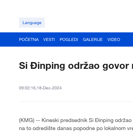
Language
POČETNA
VESTI
POGLEDI
GALERIJE
VIDEO
Si Đinping održao govor
09:02:16,18-Dec-2024
(KMG) -- Kineski predsednik Si Đinping
održao 
na to odredište
danas popodne
po lokalnom v