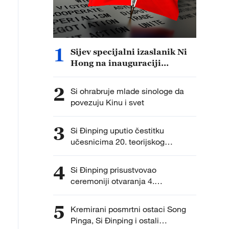
1
Sijev specijalni izaslanik Ni
Hong na inauguraciji
čileanskog predsednika
2
Si ohrabruje mlade sinologe da
povezuju Kinu i svet
3
Si Đinping uputio čestitku
učesnicima 20. teorijskog
seminara KP Kine i KP Vijetnama
4
Si Đinping prisustvovao
ceremoniji otvaranja 4.
ministarskog sastanka Foruma
Kina-CELAC
5
Kremirani posmrtni ostaci Song
Pinga, Si Đinping i ostali