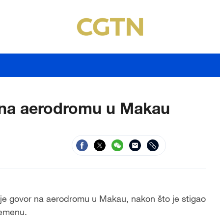
 na aerodromu u Makau
je
govor na aerodromu u Makau,
nakon što
je stigao
remenu
.