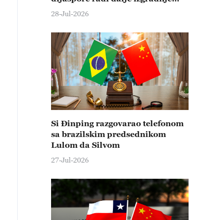
države i nacionalnog
28-Jul-2026
podmlađivanja
Si Đinping razgovarao telefonom
sa brazilskim predsednikom
Lulom da Silvom
27-Jul-2026