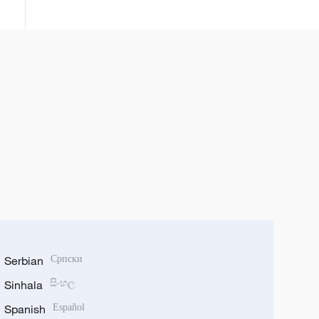
rukovodioci odali mu počast na
groblju Babaošan
Serbian
Српски
Sinhala
සිංහල
Spanish
Español