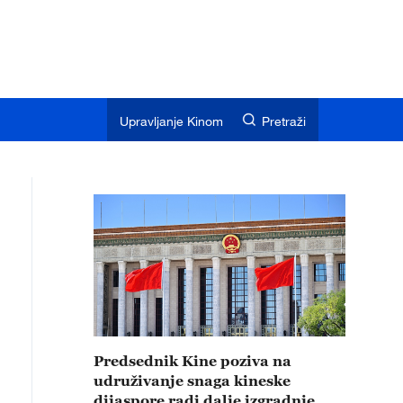
Upravljanje Kinom
Pretraži
Predsednik Kine poziva na
udruživanje snaga kineske
dijaspore radi dalje izgradnje