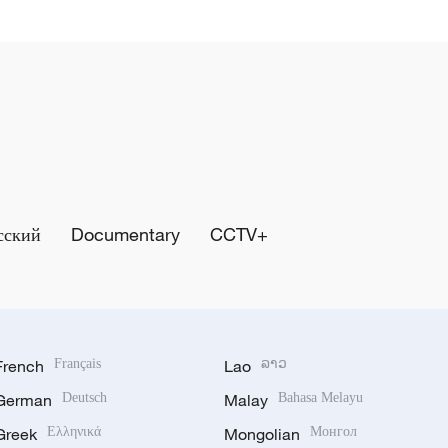
сский
Documentary
CCTV+
French
Français
Lao
ລາວ
German
Deutsch
Malay
Bahasa Melayu
Greek
Ελληνικά
Mongolian
Монгол