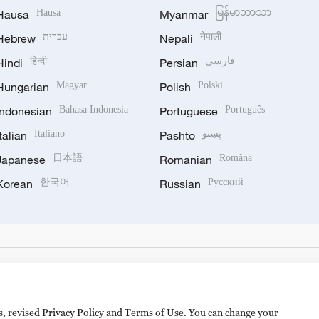
Hausa
Hausa
Myanmar
မြန်မာဘာသာ
Hebrew
עברית
Nepali
नेपाली
Hindi
हिन्दी
Persian
فارسی
Hungarian
Magyar
Polish
Polski
Indonesian
Bahasa Indonesia
Portuguese
Português
Italian
Italiano
Pashto
پښتو
Japanese
日本語
Romanian
Română
Korean
한국어
Russian
Русский
es, revised Privacy Policy and Terms of Use. You can change your