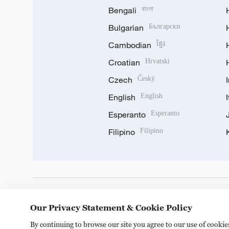
Bengali
বাংলা
Bulgarian
Български
Cambodian
ខ្មែរ
Croatian
Hrvatski
Czech
Český
English
English
Esperanto
Esperanto
Filipino
Filipino
DOWNLOAD OUR APP
Our Privacy Statement & Cookie Policy
By continuing to browse our site you agree to our use of cooki