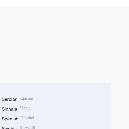
Serbian
Српски
Sinhala
සිංහල
Spanish
Español
Swahili
Kiswahili