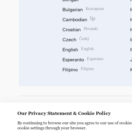
Bulgarian
Български
Cambodian
ខ្មែរ
Croatian
Hrvatski
Czech
Český
English
English
Esperanto
Esperanto
Filipino
Filipino
DOWNLOAD OUR APP
Our Privacy Statement & Cookie Policy
By continuing to browse our site you agree to our use of cooki
cookie settings through your browser.