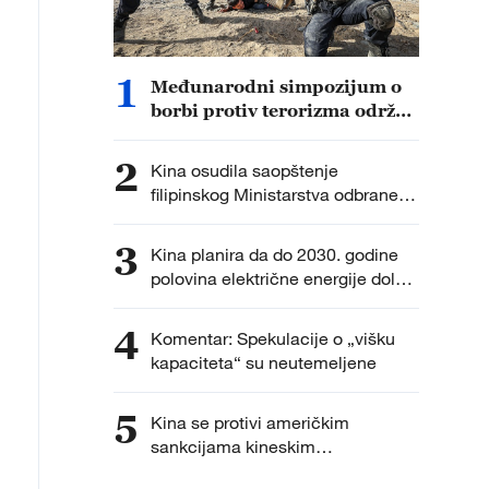
1
Međunarodni simpozijum o
borbi protiv terorizma održan
u Sinđijangu
2
Kina osudila saopštenje
filipinskog Ministarstva odbrane
kao političku provokaciju
3
Kina planira da do 2030. godine
polovina električne energije dolazi
iz nefosilnih izvora
4
Komentar: Spekulacije o „višku
kapaciteta“ su neutemeljene
5
Kina se protivi američkim
sankcijama kineskim
istraživačkim institucijama