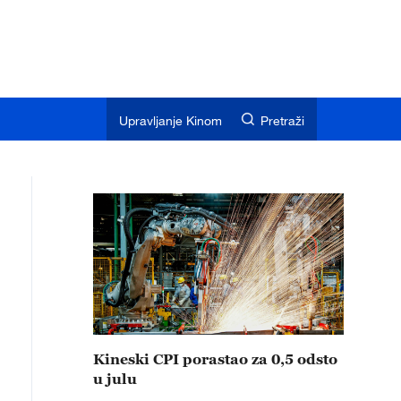
Upravljanje Kinom
Pretraži
Kineski CPI porastao za 0,5 odsto
u julu