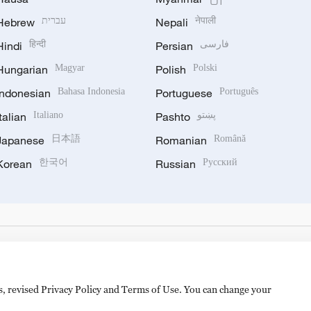
Hebrew
עברית
Nepali
नेपाली
Hindi
हिन्दी
Persian
فارسی
Hungarian
Magyar
Polish
Polski
Indonesian
Bahasa Indonesia
Portuguese
Português
Italian
Italiano
Pashto
پښتو
Japanese
日本語
Romanian
Română
Korean
한국어
Russian
Русский
es, revised Privacy Policy and Terms of Use. You can change your