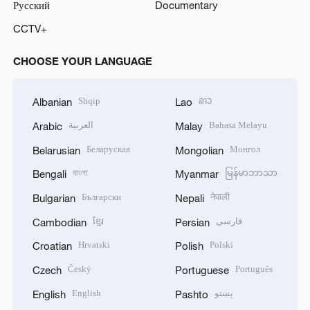
Русский
Documentary
CCTV+
CHOOSE YOUR LANGUAGE
Shqip
ລາວ
Albanian
Lao
العربية
Bahasa Melayu
Arabic
Malay
Беларуская
Монгол
Belarusian
Mongolian
বাংলা
မြန်မာဘာသာ
Bengali
Myanmar
Български
नेपाली
Bulgarian
Nepali
ខ្មែរ
فارسی
Cambodian
Persian
Hrvatski
Polski
Croatian
Polish
Český
Português
Czech
Portuguese
English
پښتو
English
Pashto