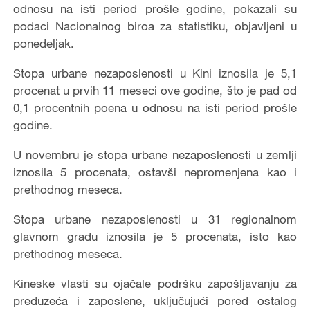
odnosu na isti period prošle godine, pokazali su
podaci
Nacionalnog biroa za statistiku,
objavljeni u
ponedeljak.
S
topa urban
e
nezaposlenosti u Kini iznosila je 5,1
procenat u prvih 11 meseci ove godine, što je pad od
0,1 procentnih poena u odnosu na isti period prošle
godine.
U novembru je stopa urban
e
nezaposlenosti u zemlji
iznosila 5 procenata,
ostavši nepromenjena
kao i
prethodnog meseca.
S
topa urban
e
nezaposlenosti u 31
regionalnom
glavnom gradu iznosila je 5 procenata, isto kao
prethodnog meseca.
Kineske vlasti su ojačale podršku zapošljavanju za
preduzeća i zaposlene, uključujući
pored ostalog