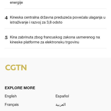
energije
4
Kineska centralna državna preduzeća povećala ulaganja u
istraživanje i razvoj za 3,8 odsto
5
Kina zabrinuta zbog francuskog zakona usmerenog na
kineske platforme za elektronsku trgovinu
EXPLORE MORE
English
Español
Français
العربية