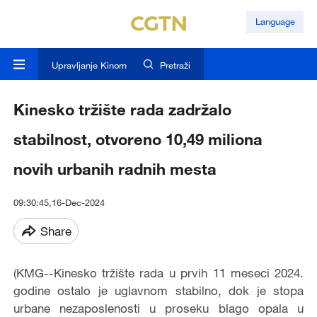
Language
Upravljanje Kinom
Pretraži
Kinesko tržište rada zadržalo
stabilnost, otvoreno 10,49 miliona
novih urbanih radnih mesta
09:30:45,16-Dec-2024
Share
(KMG--Kinesko tržište rada u prvih 11 meseci 2024.
godine ostalo
je
uglavnom stabilno, dok je stopa
urban
e
nezaposlenosti u proseku blago opala u