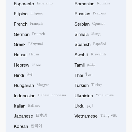
Esperanto
Română
Esperanto
Romanian
Filipino
Русский
Filipino
Russian
Français
Српски
French
Serbian
Deutsch
සිංහල
German
Sinhala
Ελληνικά
Español
Greek
Spanish
Hausa
Kiswahili
Hausa
Swahili
עברית
தமிழ்
Hebrew
Tamil
हिन्दी
ไทย
Hindi
Thai
Magyar
Türkçe
Hungarian
Turkish
Bahasa Indonesia
Українська
Indonesian
Ukrainian
Italiano
اردو
Italian
Urdu
日本語
Tiếng Việt
Japanese
Vietnamese
한국어
Korean