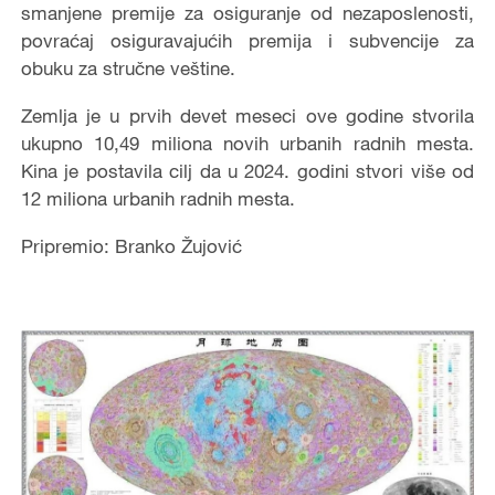
smanjene premije za osiguranje od nezaposlenosti,
povraćaj osiguravajućih premija i subvencije za
obuku za stručne veštine.
Zemlja je u prvih devet meseci ove godine stvorila
ukupno 10,49 miliona novih urbanih radnih mesta.
Kina je postavila cilj da u 2024. godini stvori više od
12 miliona urbanih radnih mest
a.
Pripremio: Branko Žujović