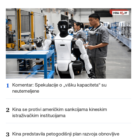
1
Komentar: Spekulacije o „višku kapaciteta“ su
neutemeljene
2
Kina se protivi američkim sankcijama kineskim
istraživačkim institucijama
3
Kina predstavila petogodišnji plan razvoja obnovljive