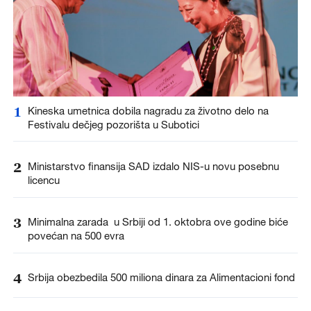
1
Kineska umetnica dobila nagradu za životno delo na
Festivalu dečjeg pozorišta u Subotici
2
Ministarstvo finansija SAD izdalo NIS-u novu posebnu
licencu
3
Minimalna zarada u Srbiji od 1. oktobra ove godine biće
povećan na 500 evra
4
Srbija obezbedila 500 miliona dinara za Alimentacioni fond