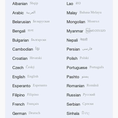
Shqip
ລາວ
Albanian
Lao
العربية
Bahasa Melayu
Arabic
Malay
Беларуская
Монгол
Belarusian
Mongolian
বাংলা
မြန်မာဘာသာ
Bengali
Myanmar
Български
नेपाली
Bulgarian
Nepali
ខ្មែរ
فارسی
Cambodian
Persian
Hrvatski
Polski
Croatian
Polish
Český
Português
Czech
Portuguese
English
پښتو
English
Pashto
Esperanto
Română
Esperanto
Romanian
Filipino
Русский
Filipino
Russian
Français
Српски
French
Serbian
Deutsch
සිංහල
German
Sinhala