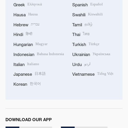
Ελληνικά
Español
Greek
Spanish
Hausa
Kiswahili
Hausa
Swahili
עברית
தமிழ்
Hebrew
Tamil
हिन्दी
ไทย
Hindi
Thai
Magyar
Türkçe
Hungarian
Turkish
Bahasa Indonesia
Українська
Indonesian
Ukrainian
Italiano
اردو
Italian
Urdu
日本語
Tiếng Việt
Japanese
Vietnamese
한국어
Korean
DOWNLOAD OUR APP