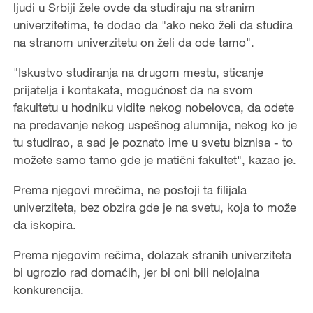
ljudi u Srbiji žele ovde da studiraju na stranim
univerzitetima, te dodao da "ako neko želi da studira
na stranom univerzitetu on želi da ode tamo".
"Iskustvo studiranja na drugom mestu, sticanje
prijatelja i kontakata, mogućnost da na svom
fakultetu u hodniku vidite nekog nobelovca, da odete
na predavanje nekog uspešnog alumnija, nekog ko je
tu studirao, a sad je poznato ime u svetu biznisa - to
možete samo tamo gde je matični fakultet", kazao je.
Prema njegovi mrečima, ne postoji ta filijala
univerziteta, bez obzira gde je na svetu, koja to može
da iskopira.
Prema njegovim rečima, dolazak stranih univerziteta
bi ugrozio rad domaćih, jer bi oni bili nelojalna
konkurencija.