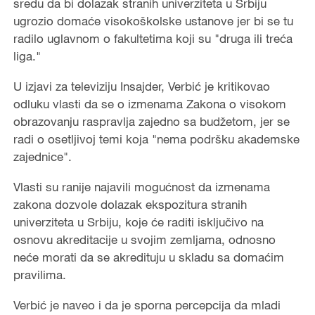
sredu da bi dolazak stranih univerziteta u Srbiju
ugrozio domaće visokoškolske ustanove jer bi se tu
radilo uglavnom o fakultetima koji su "druga ili treća
liga."
U izjavi za televiziju Insajder, Verbić je kritikovao
odluku vlasti da se o izmenama Zakona o visokom
obrazovanju raspravlja zajedno sa budžetom, jer se
radi o osetljivoj temi koja "nema podršku akademske
zajednice".
Vlasti su ranije najavili mogućnost da izmenama
zakona dozvole dolazak ekspozitura stranih
univerziteta u Srbiju, koje će raditi isključivo na
osnovu akreditacije u svojim zemljama, odnosno
neće morati da se akredituju u skladu sa domaćim
pravilima.
Verbić je naveo i da je sporna percepcija da mladi