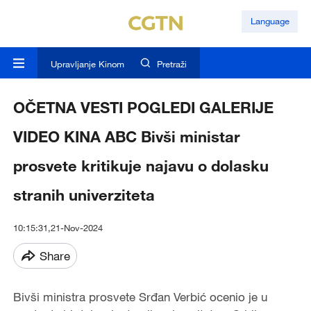
Language
Upravljanje Kinom
Pretraži
OČETNA VESTI POGLEDI GALERIJE
VIDEO KINA ABC Bivši ministar
prosvete kritikuje najavu o dolasku
stranih univerziteta
10:15:31,21-Nov-2024
Share
Bivši ministra prosvete Srđan Verbić ocenio je u