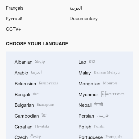
Français
العربية
Русский
Documentary
CCTV+
CHOOSE YOUR LANGUAGE
Shqip
ລາວ
Albanian
Lao
العربية
Bahasa Melayu
Arabic
Malay
Беларуская
Монгол
Belarusian
Mongolian
বাংলা
မြန်မာဘာသာ
Bengali
Myanmar
Български
नेपाली
Bulgarian
Nepali
ខ្មែរ
فارسی
Cambodian
Persian
Hrvatski
Polski
Croatian
Polish
Český
Português
Czech
Portuguese