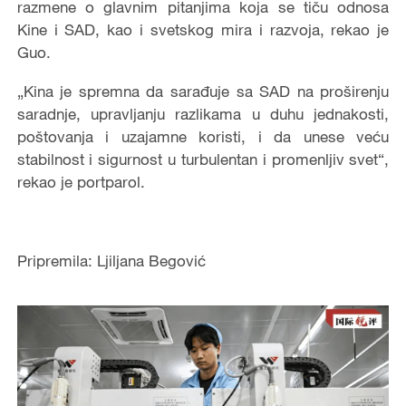
razmene o glavnim pitanjima koja se tiču odnosa
Kine i SAD, kao i svetskog mira i razvoja, rekao je
Guo.
„Kina je spremna da sarađuje sa SAD na proširenju
saradnje, upravljanju razlikama u duhu jednakosti,
poštovanja i uzajamne koristi, i da unese veću
stabilnost i sigurnost u turbulentan i promenljiv svet“,
rekao je portparol.
Pripremila: Ljiljana Begović