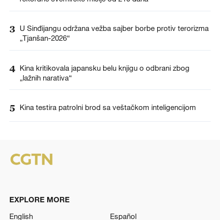
3
U Sinđijangu održana vežba sajber borbe protiv terorizma
„Tjanšan-2026“
4
Kina kritikovala japansku belu knjigu o odbrani zbog
„lažnih narativa“
5
Kina testira patrolni brod sa veštačkom inteligencijom
EXPLORE MORE
English
Español