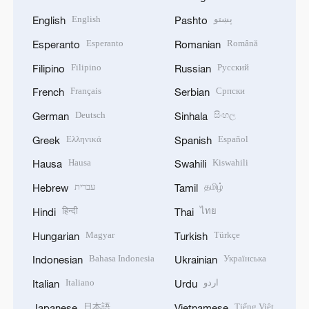
English
پښتو
English
Pashto
Esperanto
Română
Esperanto
Romanian
Filipino
Русский
Filipino
Russian
Français
Српски
French
Serbian
Deutsch
සිංහල
German
Sinhala
Ελληνικά
Español
Greek
Spanish
Hausa
Kiswahili
Hausa
Swahili
עברית
தமிழ்
Hebrew
Tamil
हिन्दी
ไทย
Hindi
Thai
Magyar
Türkçe
Hungarian
Turkish
Bahasa Indonesia
Українська
Indonesian
Ukrainian
Italiano
اردو
Italian
Urdu
日本語
Tiếng Việt
Japanese
Vietnamese