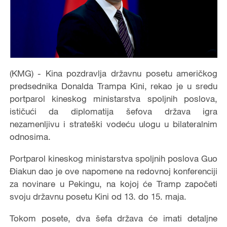
(KMG) - Kina pozdravlja državnu posetu američkog
predsednika Donalda Trampa Kini, rekao je u sredu
portparol kineskog ministarstva spoljnih poslova,
ističući da diplomatija šefova država igra
nezamenljivu i strateški vodeću ulogu u bilateralnim
odnosima.
Portparol kineskog ministarstva spoljnih poslova Guo
Điakun dao je ove napomene na redovnoj konferenciji
za novinare u Pekingu, na kojoj će Tramp započeti
svoju državnu posetu Kini od 13. do 15. maja.
Tokom posete, dva šefa država će imati detaljne