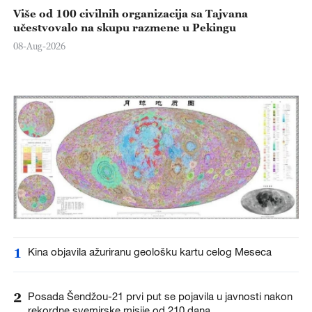
Više od 100 civilnih organizacija sa Tajvana
učestvovalo na skupu razmene u Pekingu
08-Aug-2026
1
Kina objavila ažuriranu geološku kartu celog Meseca
2
Posada Šendžou-21 prvi put se pojavila u javnosti nakon
rekordne svemirske misije od 210 dana